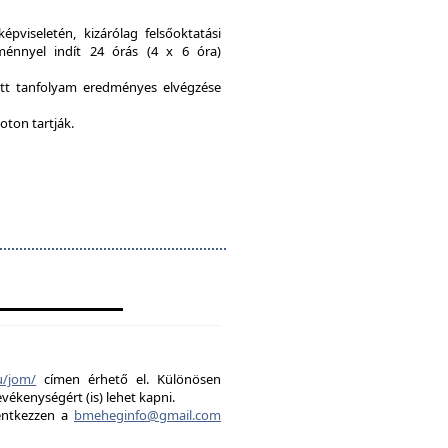
viseletén, kizárólag felsőoktatási
ménnyel indít 24 órás (4 x 6 óra)
ott tanfolyam eredményes elvégzése
oton tartják.
u/jom/
címen érhető el. Különösen
evékenységért (is) lehet kapni.
lentkezzen a
bmeheginfo@gmail.com