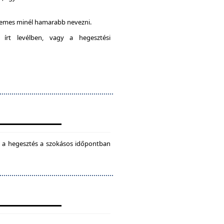
rdemes minél hamarabb nevezni.
 írt levélben, vagy a hegesztési
ül a hegesztés a szokásos időpontban