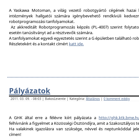
A Yaskawa Motoman, a világ vezető robotgyártó cégének hazai kép
intézmények hallgatói számára igénybevehető rendkívüli kedvez
robotprogramozási tanfolyamokat.
Az akkreditált Robotprogramozás képzés (PL-4007) szerint folytat
esetén tanúsítványt ad a résztvevők számára.
A tanfolyamokat egyedi egyeztetés szerint a G épületben található rob
Részletekért és a kontakt címért
katt ide.
Pályázatok
2011. 03. 09. - 08:03 | BakosLevente | Kategória:
Általános
|
0 komment eddig
A GHK által erre a félévre kiírt pályázata a
http://ghk.ktk.bme.h
felhívnánk a figyelmet a Közösségi Ösztöndíjra, amit a Szakosztályos t
Ha valakinek igazolásra van szüksége, névvel és neptunkóddal je
címen!