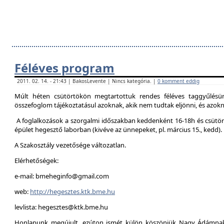
Féléves program
2011. 02. 14. - 21:43 | BakosLevente | Nincs kategória. |
0 komment eddig
Múlt héten csütörtökön megtartottuk rendes féléves taggyűlésün
összefoglom tájékoztatásul azoknak, akik nem tudtak eljönni, és azokna
A foglalkozások a szorgalmi időszakban keddenként 16-18h és csütör
épület hegesztő laborban (kivéve az ünnepeket, pl. március 15., kedd).
A Szakosztály vezetősége változatlan.
Elérhetőségek:
e-mail: bmeheginfo@gmail.com
web:
http://hegesztes.ktk.bme.hu
levlista: hegesztes@ktk.bme.hu
Honlapunk megújult, ezúton ismét külön köszönjük Nagy Ádámnak 