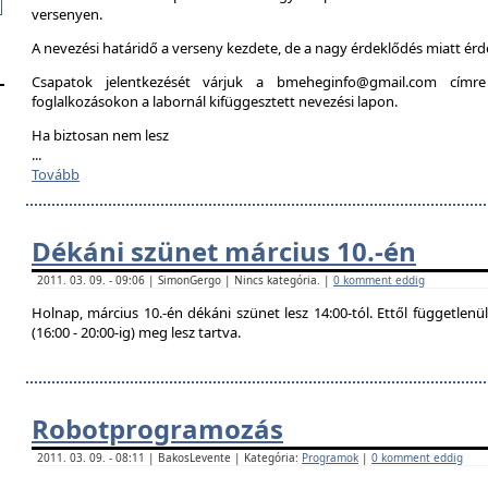
versenyen.
A nevezési határidő a verseny kezdete, de a nagy érdeklődés miatt é
Csapatok jelentkezését várjuk a bmeheginfo@gmail.com címre
foglalkozásokon a labornál kifüggesztett nevezési lapon.
Ha biztosan nem lesz
...
Tovább
Dékáni szünet március 10.-én
2011. 03. 09. - 09:06 | SimonGergo | Nincs kategória. |
0 komment eddig
Holnap, március 10.-én dékáni szünet lesz 14:00-tól. Ettől független
(16:00 - 20:00-ig) meg lesz tartva.
Robotprogramozás
2011. 03. 09. - 08:11 | BakosLevente | Kategória:
Programok
|
0 komment eddig