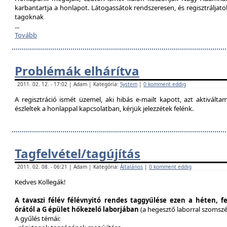
karbantartja a honlapot. Látogassátok rendszeresen, és regisztráljat
tagoknak
...
Tovább
Problémák elhárítva
2011. 02. 12. - 17:02 | Adam | Kategória:
System
|
0 komment eddig
A regisztráció ismét üzemel, aki hibás e-mailt kapott, azt aktivál
észleltek a honlappal kapcsolatban, kérjük jelezzétek felénk.
Tagfelvétel/tagújítás
2011. 02. 08. - 06:21 | Adam | Kategória:
Általános
|
0 komment eddig
Kedves Kollegák!
A tavaszi félév félévnyitó rendes taggyűlése ezen a héten, f
órától a G épület hőkezelő laborjában
(a hegesztő laborral szomsz
A gyűlés témái: