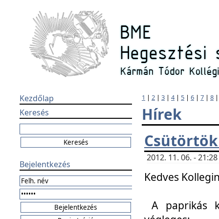
Kezdőlap
1
|
2
|
3
|
4
|
5
|
6
|
7
|
8
Hírek
Keresés
Csütörtök
2012. 11. 06. - 21:
Bejelentkezés
Kedves Kollegin
A paprikás k