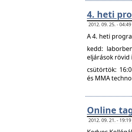
4. heti p
2012. 09. 25. - 04:
A 4. heti prog
kedd: laborbe
eljárások rövid
csütörtök: 16:
és MMA technoló
Online ta
2012. 09. 21. - 19:
Kedves Kollégá