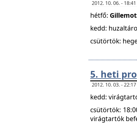
2012. 10. 06. - 18:
hétfő:
Gillemo
kedd: huzaltáro
csütörtök: hege
5. heti p
2012. 10. 03. - 22:
kedd: virágtar
csütörtök: 18:0
virágtartók bef