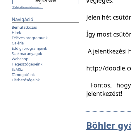
végleges:
Elfelejtettem a jelszavam...
Jelen hét csütör
Navigáció
Bemutatkozás
Hírek
Így most csütö
Féléves programunk
Galéria
Eddigi programjaink
A jelentkezési h
Szakmai anyagok
Webshop
Hegesztőgépeink
http://doodle
SzMSz
Támogatóink
Elérhetőségeink
Fontos, hogy 
jelentkezést!
Böhler gy