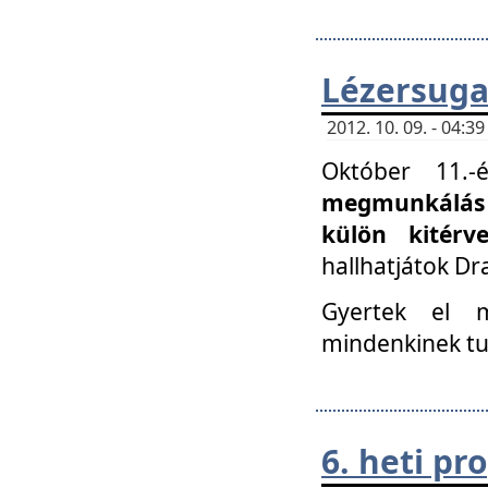
Lézersuga
2012. 10. 09. - 04:
Október 11.
megmunkálás 
külön kitér
hallhatjátok D
Gyertek el 
mindenkinek tu
6. heti p