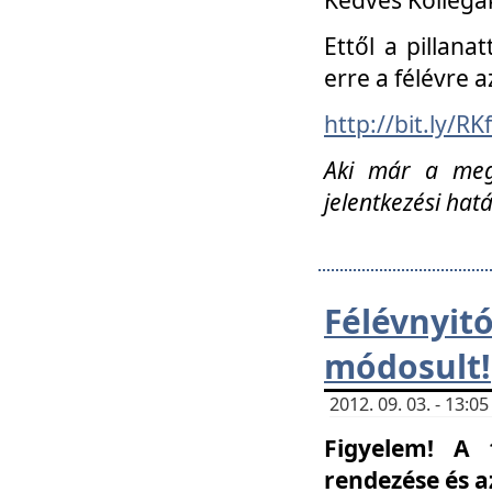
Ettől a pillana
erre a félévre a
http://bit.ly/RK
Aki már a megn
jelentkezési hat
Félévnyi
módosult!
2012. 09. 03. - 13:
Figyelem! A 
rendezése és 