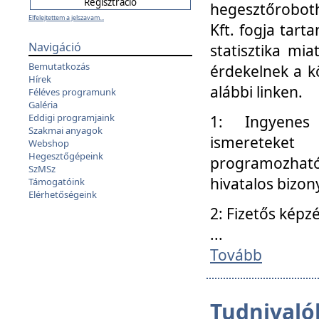
hegesztőroboth
Elfelejtettem a jelszavam...
Kft. fogja tart
Navigáció
statisztika mi
Bemutatkozás
érdekelnek a k
Hírek
alábbi linken.
Féléves programunk
Galéria
Eddigi programjaink
1: Ingyenes k
Szakmai anyagok
ismereteket
Webshop
Hegesztőgépeink
programozhat
SzMSz
hivatalos bizon
Támogatóink
Elérhetőségeink
2: Fizetős képz
...
Tovább
Tudnivalók