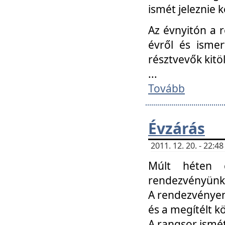
ismét jeleznie k
Az évnyitón a 
évről és ismer
résztvevők kitö
...
Tovább
Évzárás
2011. 12. 20. - 22:
Múlt héten c
rendezvényünk, 
A rendezvényen 
és a megítélt k
A rangsor ismét