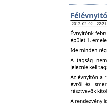
Félévnyit
2012. 02. 02. - 22:
Évnyitónk febru
épület 1. emele
Ide minden régi
A tagság nem
jeleznie kell ta
Az évnyitón a 
évről és ismer
résztvevők kitö
A rendezvény id