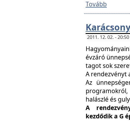
Tovább
Karácsony
2011. 12. 02. - 20:
Hagyományaink
évzáró ünnepség
tagot sok szere
A rendezvényt a
Az ünnepségen
programokról,
halászlé és guly
A rendezvén
kezdődik a G 