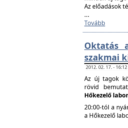
Az előadások 
...
Tovább
Oktatás 
szakmai k
2012. 02. 17. - 16:
Az új tagok k
rövid bemuta
Hőkezelő labo
20:00-tól a nyá
a Hőkezelő lab