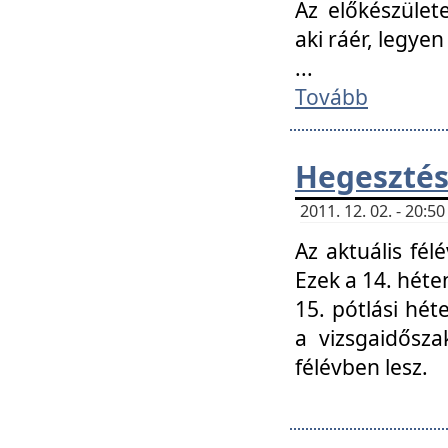
Az előkészület
aki ráér, legyen
...
Tovább
Hegesztés
2011. 12. 02. - 20:
Az aktuális fél
Ezek a 14. hét
15. pótlási hét
a vizsgaidősz
félévben lesz.