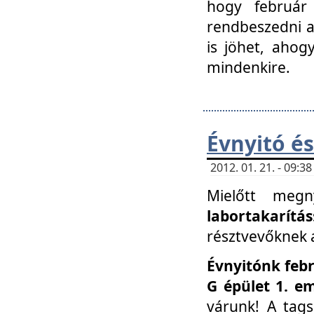
hogy február 
rendbeszedni a 
is jöhet, ahog
mindenkire.
Évnyitó és
2012. 01. 21. - 09:
Mielőtt megn
labortakarítás
résztvevőknek a 
Évnyitónk febr
G épület 1. e
várunk! A tag