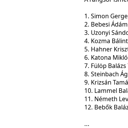
1. Simon Gerge
2. Bebesi Ádám
3. Uzonyi Sánd
4. Kozma Bálin
5. Hahner Krisz
6. Katona Mikl
7. Fülöp Balázs
8. Steinbach Á
9. Krizsán Tam
10. Lammel Bal
11. Németh Le
12. Bebők Balá
...