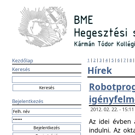
Kezdőlap
1
|
2
|
3
|
4
|
5
|
6
|
7
|
8
Hírek
Keresés
Robotpr
igényfelm
Bejelentkezés
2012. 02. 22. - 15:
Az idei évben 
indulni. Az o