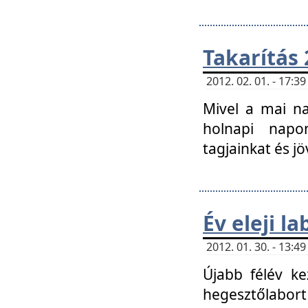
Takarítás 
2012. 02. 01. - 17:
Mivel a mai na
holnapi napon
tagjainkat és jö
Év eleji l
2012. 01. 30. - 13:
Újabb félév ke
hegesztőlabort 