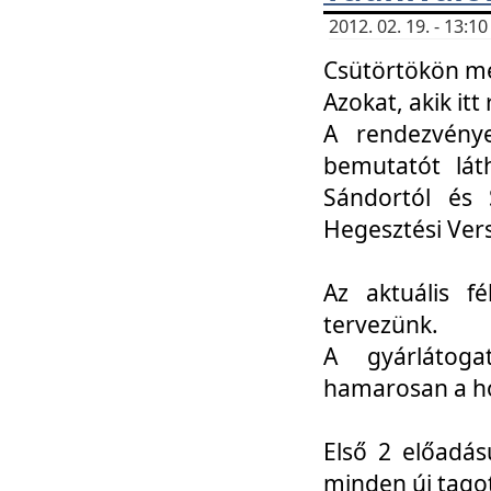
2012. 02. 19. - 13:
Csütörtökön me
Azokat, akik itt 
A rendezvénye
bemutatót lát
Sándortól és 
Hegesztési Ver
Az aktuális f
tervezünk.
A gyárlátoga
hamarosan a h
Első 2 előadás
minden új tago