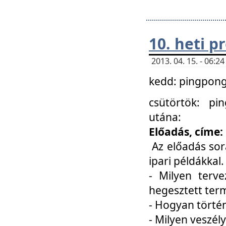
10. heti 
2013. 04. 15. - 06:
kedd: pingpong 
csütörtök: pi
utána:
Előadás, címe:
Az előadás sor
ipari példákkal
- Milyen terve
hegesztett ter
- Hogyan törté
- Milyen veszély