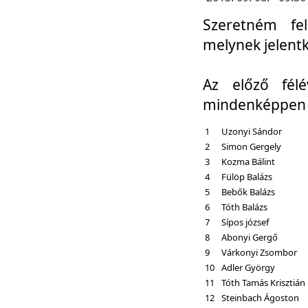
Szeretném fel
melynek jelent
Az előző fél
mindenképpen a
1
Uzonyi Sándor
2
Simon Gergely
3
Kozma Bálint
4
Fülöp Balázs
5
Bebők Balázs
6
Tóth Balázs
7
Sípos józsef
8
Abonyi Gergő
9
Várkonyi Zsombor
10
Adler György
11
Tóth Tamás Krisztián
12
Steinbach Ágoston