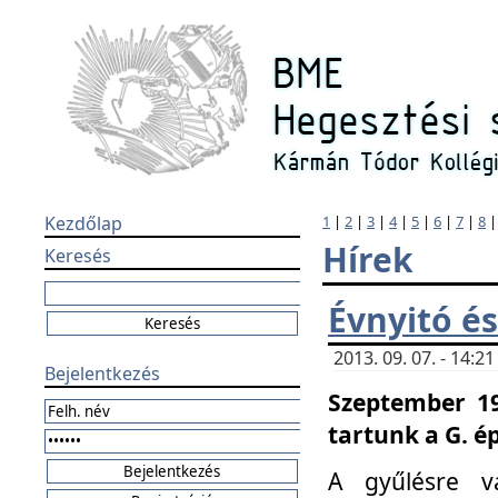
Kezdőlap
1
|
2
|
3
|
4
|
5
|
6
|
7
|
8
Hírek
Keresés
Évnyitó és
2013. 09. 07. - 14:
Bejelentkezés
Szeptember 19
tartunk a G. é
A gyűlésre v