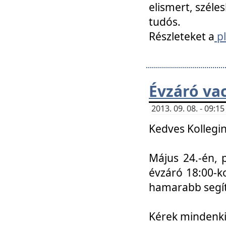
elismert, széle
tudós.
Részleteket a
pl
Évzáró va
2013. 09. 08. - 09:
Kedves Kollegin
Május 24.-én, 
évzáró 18:00-ko
hamarabb segít
Kérek mindenkit