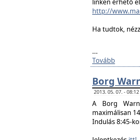
linken érhető el
http://www.mac
Ha tudtok, nézz
...
Tovább
Borg Warn
2013. 05. 07. - 08:
A Borg Warne
maximálisan 14 
Indulás 8:45-ko
Jelentkezés
itt!