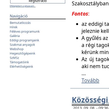
Szakosztályban
Elfelejtettem a jelszavam...
Fontos
:
Navigáció
az eddigi 
Bemutatkozás
Hírek
jeleznie ke
Féléves programunk
Galéria
A gyűlés az
Eddigi programjaink
a régi tago
Szakmai anyagok
Webshop
kérünk min
Hegesztőgépeink
SzMSz
Az új tago
Támogatóink
aki nem tud
Elérhetőségeink
...
Tovább
Közösségi
2013. 09. 08. - 09: