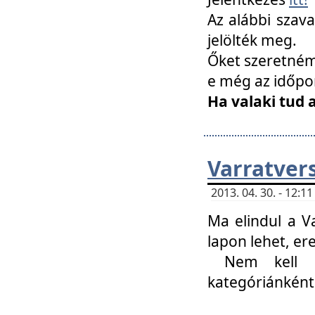
Az alábbi szav
jelölték meg.
Őket szeretném 
e még az időpo
Ha valaki tud 
Varratver
2013. 04. 30. - 12:
Ma elindul a V
lapon lehet, er
Nem kell mi
kategóriánként 