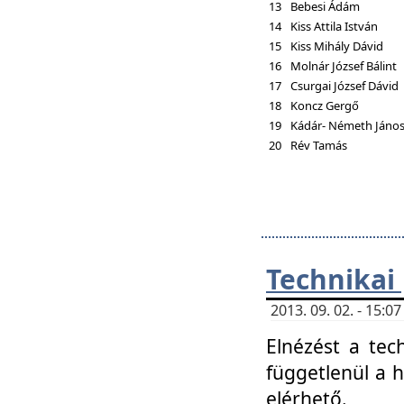
13
Bebesi Ádám
14
Kiss Attila István
15
Kiss Mihály Dávid
16
Molnár József Bálint
17
Csurgai József Dávid
18
Koncz Gergő
19
Kádár- Németh Jáno
20
Rév Tamás
Technikai
2013. 09. 02. - 15:
Elnézést a tec
függetlenül a 
elérhető.