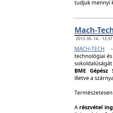
tudjuk mennyi k
Mach-Tech 
2013. 05. 14. - 12:
MACH-TECH
technológiai és
sokoldalúságát
BME Gépész S
illetve a szárn
Természetesen
A
részvétel in