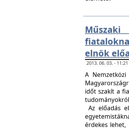
Műsza
fiatalokn
elnök elő
2013. 06. 03. - 11:
A Nemzetközi 
Magyarországr
időt szakít a f
tudományokról 
Az előadás el
egyetemisták
érdekes lehet,