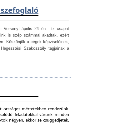
sszefoglaló
i Versenyt április 24.-én. Tíz csapat
óink is szép számmal akadtak, ezért
en. Köszönjük a cégek képviselőinek,
egesztési Szakosztály tagjainak a
mét országos mértetekben rendezünk.
csolódó feladatokkal várunk minden
ytok négyen, akkor se csüggedjetek,
.