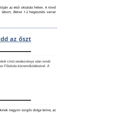
ján az első oktatási héten. A rövid
bort, illetve 1-2 hegesztési varrat
zdd az őszt
Ankét című rendezvénye után ismét
osi Főiskola közreműködésével.
A
kinek nagyon sürgős dolga lenne, az