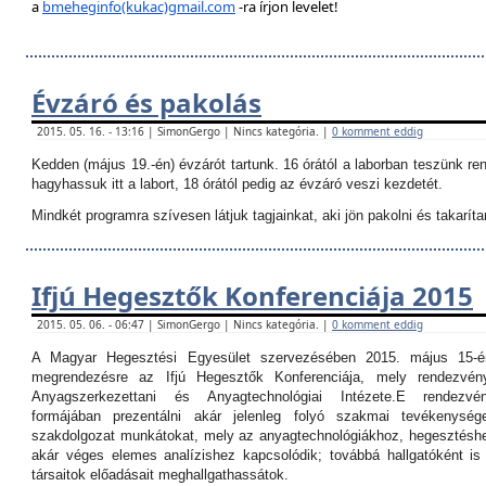
a
bmeheginfo(kukac)gmail.com
-ra írjon levelet!
Évzáró és pakolás
2015. 05. 16. - 13:16 | SimonGergo | Nincs kategória. |
0 komment eddig
Kedden (május 19.-én) évzárót tartunk. 16 órától a laborban teszünk re
hagyhassuk itt a labort, 18 órától pedig az évzáró veszi kezdetét.
Mindkét programra szívesen látjuk tagjainkat, aki jön pakolni és takarítan
Ifjú Hegesztők Konferenciája 2015
2015. 05. 06. - 06:47 | SimonGergo | Nincs kategória. |
0 komment eddig
A Magyar Hegesztési Egyesület szervezésében 2015. május 15-é
megrendezésre az Ifjú Hegesztők Konferenciája, mely rendezvé
Anyagszerkezettani és Anyagtechnológiai Intézete.
E rendezvé
formájában prezentálni akár jelenleg folyó szakmai tevékenység
szakdolgozat munkátokat, mely az anyagtechnológiákhoz, hegesztéshe
akár véges elemes analízishez kapcsolódik; továbbá hallgatóként i
társaitok előadásait meghallgathassátok.