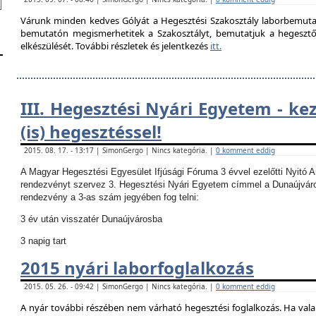
Várunk minden kedves Gólyát a Hegesztési Szakosztály laborbemutató
bemutatón megismerhetitek a Szakosztályt, bemutatjuk a hegesztő la
elkészülését. További részletek és jelentkezés
itt.
III. Hegesztési Nyári Egyetem - ke
(is) hegesztéssel!
2015. 08. 17. - 13:17 | SimonGergo | Nincs kategória. |
0 komment eddig
A Magyar Hegesztési Egyesület Ifjúsági Fóruma 3 évvel ezelőtti Nyitó 
rendezvényt szervez 3. Hegesztési Nyári Egyetem címmel a Dunaújvár
rendezvény a 3-as szám jegyében fog telni:
3 év után visszatér Dunaújvárosba
3 napig tart
2015 nyári laborfoglalkozás
2015. 05. 26. - 09:42 | SimonGergo | Nincs kategória. |
0 komment eddig
A nyár további részében nem várható hegesztési foglalkozás.
Ha vala