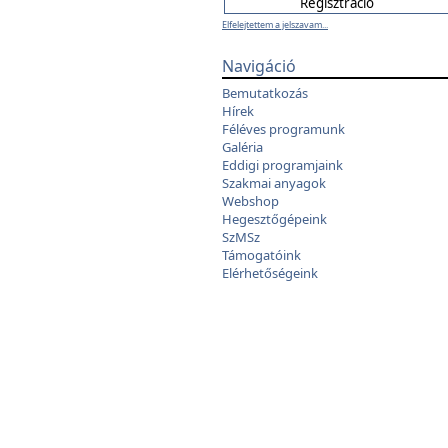
Elfelejtettem a jelszavam...
Navigáció
Bemutatkozás
Hírek
Féléves programunk
Galéria
Eddigi programjaink
Szakmai anyagok
Webshop
Hegesztőgépeink
SzMSz
Támogatóink
Elérhetőségeink