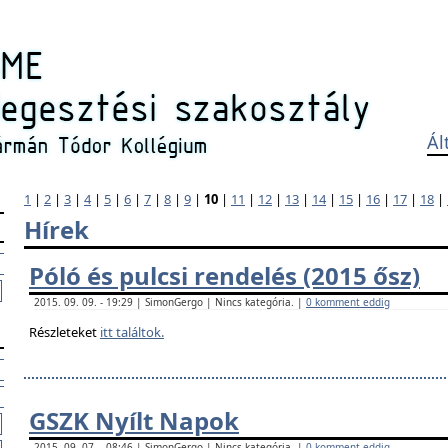
Ál
1
|
2
|
3
|
4
|
5
|
6
|
7
|
8
|
9
|
10
|
11
|
12
|
13
|
14
|
15
|
16
|
17
|
18
|
Hírek
Póló és pulcsi rendelés (2015 ősz)
2015. 09. 09. - 19:29 | SimonGergo | Nincs kategória. |
0 komment eddig
Részleteket
itt találtok.
GSZK Nyílt Napok
2015. 09. 07. - 08:46 | SimonGergo | Nincs kategória. |
0 komment eddig