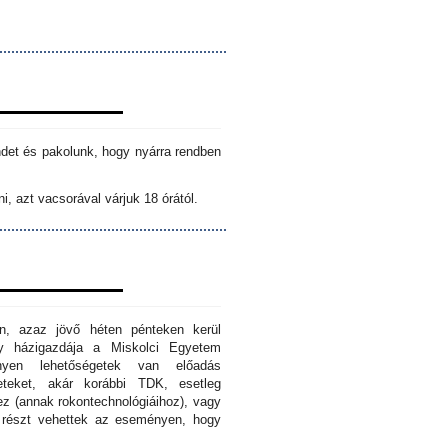
ndet és pakolunk, hogy nyárra rendben
i, azt vacsorával várjuk 18 órától.
n, azaz jövő héten pénteken kerül
ny házigazdája a Miskolci Egyetem
nyen lehetőségetek van előadás
eteket, akár korábbi TDK, esetleg
z (annak rokontechnológiáihoz), vagy
s részt vehettek az eseményen, hogy