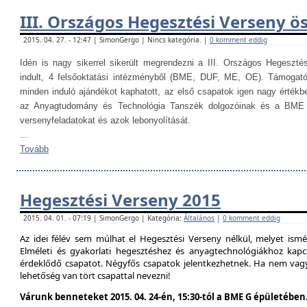
III. Országos Hegesztési Verseny ö
2015. 04. 27. - 12:47 | SimonGergo | Nincs kategória. |
0 komment eddig
Idén is nagy sikerrel sikerült megrendezni a III. Országos Hegesztés
indult, 4 felsőoktatási intézményből (BME, DUF, ME, OE). Támogat
minden induló ajándékot kaphatott, az első csapatok igen nagy értékb
az Anyagtudomány és Technológia Tanszék dolgozóinak és a BME H
versenyfeladatokat és azok lebonyolítását.
...
Tovább
Hegesztési Verseny 2015
2015. 04. 01. - 07:19 | SimonGergo | Kategória:
Általános
|
0 komment eddig
Az idei félév sem múlhat el Hegesztési Verseny nélkül, melyet is
Elméleti és gyakorlati hegesztéshez és anyagtechnológiákhoz kap
érdeklődő csapatot. Négyfős csapatok jelentkezhetnek. Ha nem vag
lehetőség van tört csapattal nevezni!
Várunk benneteket 2015. 04. 24-én, 15:30-tól a BME G épületében