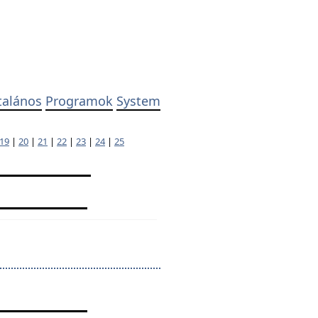
talános
Programok
System
19
|
20
|
21
|
22
|
23
|
24
|
25