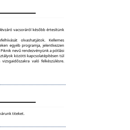
élévzáró vacsoráról később értesítünk
lhívását olvashatjátok. Kellemes
eken egyéb programja, jelentkezzen
Piknik nevű rendezvényünk a pótlási
sztályok közötti kapcsolatépítésen túl
vizsgaidőszakra való felkészülésre.
várunk titeket.