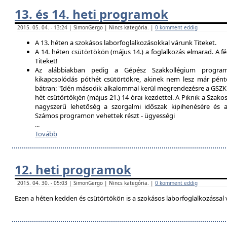
13. és 14. heti programok
2015. 05. 04. - 13:24 | SimonGergo | Nincs kategória. |
0 komment eddig
A 13. héten a szokásos laborfoglalkozásokkal várunk Titeket.
A 14. héten csütörtökön (május 14.) a foglalkozás elmarad. A f
Titeket!
Az alábbiakban pedig a Gépész Szakkollégium programfe
kikapcsolódás póthét csütörtökre, akinek nem lesz már pént
bátran: "Idén második alkalommal kerül megrendezésre a GSZK 
hét csütörtökjén (május 21.) 14 órai kezdettel. A Piknik a Szako
nagyszerű lehetőség a szorgalmi időszak kipihenésére és a 
Számos programon vehettek részt - ügyességi
...
Tovább
12. heti programok
2015. 04. 30. - 05:03 | SimonGergo | Nincs kategória. |
0 komment eddig
Ezen a héten kedden és csütörtökön is a szokásos laborfoglalkozással 