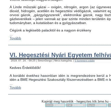
A Linde műszaki gázai – oxigén, nitrogén, argon (az úgynevez
dioxid, hidrogén, acetilén és hegesztési védőgázok, valamint
orvosi gázok, „gázgyógyszerek”, elektronikai gázok, nagy tis
gázkeverékek – jelen vannak az ipar szinte minden területén é
tudományban, a kutatásban és a gyógyászatban.
Cégünk a legkisebb palacktól és a nagyon érzékeny
...
Tovább
VI. Hegesztési Nyári Egyetem felhív
2019. 07. 24. - 09:25 | SimonGergo | Nincs kategória. |
0 komment eddig
Kedves Érdeklődők!
A korábbi évekhez hasonlóan idén is megrendezésre kerül a H
idén a BME Hegesztési Szakosztály főszervezésében a BME-n le
...
Tovább
Kopirájt meg hasonlók - hegesztes.ktk.bme.hu -