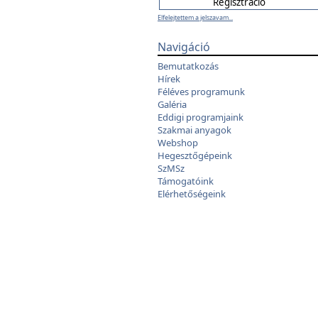
Elfelejtettem a jelszavam...
Navigáció
Bemutatkozás
Hírek
Féléves programunk
Galéria
Eddigi programjaink
Szakmai anyagok
Webshop
Hegesztőgépeink
SzMSz
Támogatóink
Elérhetőségeink