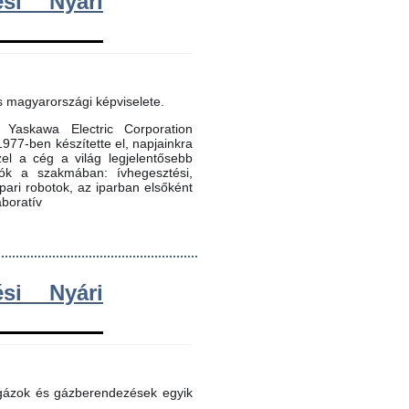
si Nyári
s magyarországi képviselete.
Yaskawa Electric Corporation
 1977-ben készítette el, napjainkra
zel a cég a világ legjelentősebb
dók a szakmában: ívhegesztési,
 ipari robotok, az iparban elsőként
aboratív
si Nyári
 gázok és gázberendezések egyik