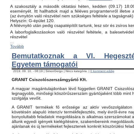
A szakosztály a második oktatási héten, kedden (09.17) 18:00-
eseményét. Itt hallhattok majd a féléves programtervről illetve 
(az évnyitón való részvétel nem szükséges feltétele a tagságnak)
Helyszín: G-épület 120.
A félévnyitó után pedig csapatépítőt tartunk, lesz sör és zsíros ke
A laborfoglalkozásokon való részvétel feltétele, a balesetvéd
részvétel
...
Tovább
Bemutatkoznak a VI. Hegeszté
Egyetem támogatói
2019. 09. 10. - 08:19 | SimonGergo | Nincs kategória. |
0 komment eddig
GRANIT Csiszolószerszámgyártó Kft.
A magyar magántulajdonban lévő független GRANIT Csiszolósz
legnagyobb, minőségi köszörűszerszám gyártójaként több mint h
szolgálja vevőit.
A GRANIT termékek fő erőssége az aktív vevőszolgálaton 
követésén alapuló intenzív termékfejlesztés, mely évről-évre na
bonyolultabb feladatok megoldására is alkalmas szerszámokat 
állunk egyedi igények kielégítésére, szakembereink megoldásoka
ajánlanak és új termékeket fejlesztenek konkrét köszörülési fela