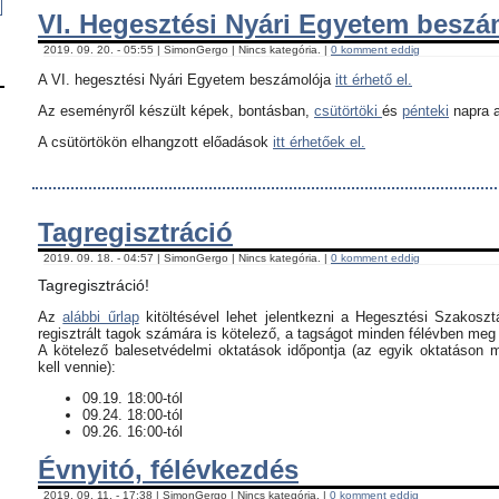
VI. Hegesztési Nyári Egyetem besz
2019. 09. 20. - 05:55 | SimonGergo | Nincs kategória. |
0 komment eddig
A VI. hegesztési Nyári Egyetem beszámolója
itt érhető el.
Az eseményről készült képek, bontásban,
csütörtöki
és
pénteki
napra a
A csütörtökön elhangzott előadások
itt érhetőek el.
Tagregisztráció
2019. 09. 18. - 04:57 | SimonGergo | Nincs kategória. |
0 komment eddig
Tagregisztráció!
Az
alábbi űrlap
kitöltésével lehet jelentkezni a Hegesztési Szakoszt
regisztrált tagok számára is kötelező, a tagságot minden félévben meg k
​A kötelező balesetvédelmi oktatások időpontja (az egyik oktatáson 
kell vennie):
09.19. 18:00-tól
09.24. 18:00-tól
09.26. 16:00-tól
Évnyitó, félévkezdés
2019. 09. 11. - 17:38 | SimonGergo | Nincs kategória. |
0 komment eddig