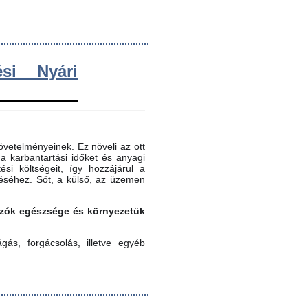
si Nyári
vetelményeinek. Ez növeli az ott
 a karbantartási időket és anyagi
ési költségeit, így hozzájárul a
éséhez. Sőt, a külső, az üzemen
gozók egészsége és környezetük
ás, forgácsolás, illetve egyéb