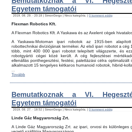
Bemutatkoznak a VI. Hegeszté
Egyetem támogatói
2019. 08. 29. - 20:18 | SimonGergo | Nincs kategória. |
0 komment eddig
Flexman Robotics Kft.
A Flexman Robotics Kft. A Yaskawa és az Axelent cégek hivatalo
A Yaskawa-Motoman ipari robotok az 1915-ben alapított 
robottechnikai divíziójának termékei. Az első ipari robotot a cég
több, mint 400 000 ipari robotot telepített világszerte, és ez
robotgyártó cégei közé került. A cég fejlesztései mértéka
ellenállás ponthegesztési, festési, palettázási célra optimalizált
alkalmazott 15 tengelyes kétkaros humanoid robotok, hibrid-koll
...
Tovább
Bemutatkoznak a VI. Hegeszté
Egyetem támogatói
2019. 08. 27. - 18:52 | SimonGergo | Nincs kategória. |
0 komment eddig
Linde Gáz Magyarország Zrt.
A Linde Gáz Magyarország Zrt. az ipari, orvosi és különleges
vezető szállítója Magyarországon.