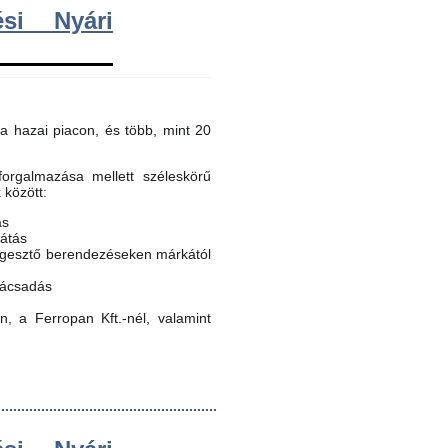
si Nyári
a hazai piacon, és több, mint 20
orgalmazása mellett széleskörű
k között:
ás
látás
egesztő berendezéseken márkától
nácsadás
, a Ferropan Kft.-nél, valamint