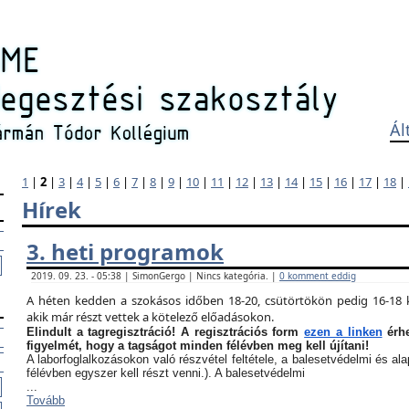
Ál
1
|
2
|
3
|
4
|
5
|
6
|
7
|
8
|
9
|
10
|
11
|
12
|
13
|
14
|
15
|
16
|
17
|
18
|
Hírek
3. heti programok
2019. 09. 23. - 05:38 | SimonGergo | Nincs kategória. |
0 komment eddig
A héten kedden a szokásos időben 18-20, csütörtökön pedig 16-18 k
akik már részt vettek a kötelező előadásokon.
Elindult a tagregisztráció! A regisztrációs form
ezen a linken
érhe
figyelmét, hogy a tagságot minden félévben meg kell újítani!
A laborfoglalkozásokon való részvétel feltétele, a balesetvédelmi és a
félévben egyszer kell részt venni.). A balesetvédelmi
...
Tovább