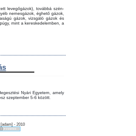
ett levegőgázok), továbbá szén-
 egyéb nemesgázok, éghető gázok,
ztaságú gázok, vizsgáló gázok és
ppúgy, mint a kereskedelemben, a
ás
egesztési Nyári Egyetem, amely 
sz szeptember 5-6 között.
 [adam] - 2010