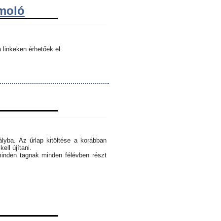
ámoló
 linkeken érhetőek el.
ályba. Az űrlap kitöltése a korábban
ell újítani.
minden tagnak minden félévben részt