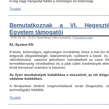
A cég nagy hangsúlyt fektet a minőségre és biztonsági
...
Tovább
Bemutatkoznak a VI. Hegeszté
Egyetem támogatói
2019. 09. 02. - 21:01 | SimonGergo | Nincs kategória. |
0 komment eddig
KL-System Kft.
A tiszta, biztonságos, egészséges munkahely része a mai kor kö
dolgozók elégedettségét, teljesítményét, csökkenti a kieső- és
ráfordításokat, valamint jelentősen mérsékelheti az üzem fűt
termelékenység növeléséhez és a jobb üzleti eredmények elér
kívüli környezet számára is hasznos.
Az ilyen munkahelyek kialakítása a missziónk, az ott dol
védelme érdekében.
A fémiparban történő megmunkálások során (hegesztés, vág
technológiák) többféle
...
Tovább