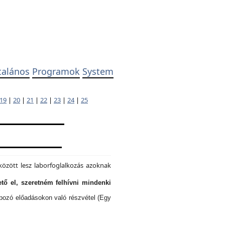
talános
Programok
System
19
|
20
|
21
|
22
|
23
|
24
|
25
özött lesz laborfoglalkozás azoknak
tő el, szeretném felhívni mindenki
lapozó előadásokon való részvétel (Egy