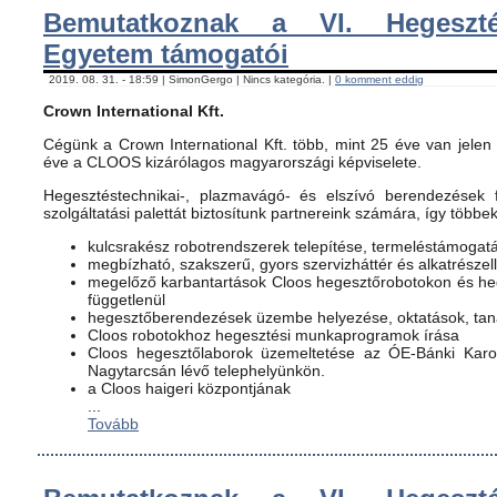
Bemutatkoznak a VI. Hegeszté
Egyetem támogatói
2019. 08. 31. - 18:59 | SimonGergo | Nincs kategória. |
0 komment eddig
Crown International Kft.
Cégünk a Crown International Kft. több, mint 25 éve van jelen 
éve a CLOOS kizárólagos magyarországi képviselete.
Hegesztéstechnikai-, plazmavágó- és elszívó berendezések f
szolgáltatási palettát biztosítunk partnereink számára, így többe
kulcsrakész robotrendszerek telepítése, termeléstámogat
megbízható, szakszerű, gyors szervizháttér és alkatrészel
megelőző karbantartások Cloos hegesztőrobotokon és h
függetlenül
hegesztőberendezések üzembe helyezése, oktatások, ta
Cloos robotokhoz hegesztési munkaprogramok írása
Cloos hegesztőlaborok üzemeltetése az ÓE-Bánki Karon
Nagytarcsán lévő telephelyünkön.
a Cloos haigeri központjának
...
Tovább