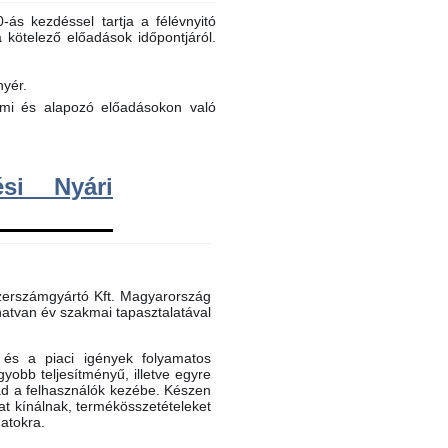
ás kezdéssel tartja a félévnyitó
a kötelező előadások időpontjáról.
nyér.
elmi és alapozó előadásokon való
si Nyári
erszámgyártó Kft. Magyarország
atvan év szakmai tapasztalatával
és a piaci igények folyamatos
gyobb teljesítményű, illetve egyre
ad a felhasználók kezébe. Készen
t kínálnak, termékösszetételeket
datokra.