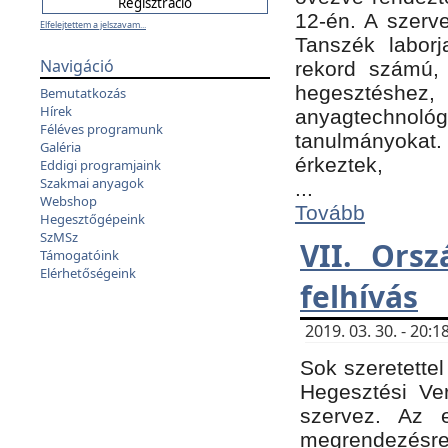
12-én. A szer
Elfelejtettem a jelszavam...
Tanszék laborj
Navigáció
rekord számú, 
hegesztéshe
Bemutatkozás
Hírek
anyagtechnológ
Féléves programunk
tanulmányokat.
Galéria
érkeztek,
Eddigi programjaink
Szakmai anyagok
...
Webshop
Tovább
Hegesztőgépeink
SzMSz
VII. Ors
Támogatóink
Elérhetőségeink
felhívás
2019. 03. 30. - 20
Sok szeretettel
Hegesztési Ve
szervez. Az 
megrendezésre 