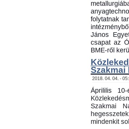
metallu
anyagtechn
folytatnak t
intézménybő
János Egyet
csapat az Ó
BME-ről kerül
Közleked
Szakmai
2018. 04. 04. - 05
Áprililis 1
Közlekedés
Szakmai N
hegesszetek 
mindenkit sok