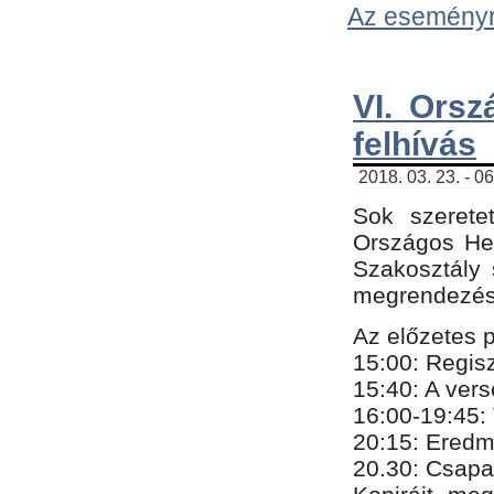
Az eseményről
VI. Orsz
felhívás
2018. 03. 23. - 0
Sok szerete
Országos He
Szakosztály 
megrendezésr
Az előzetes 
15:00: Regis
15:40: A ver
16:00-19:45:
20:
​15​
: Eredm
​20.30: Csapa