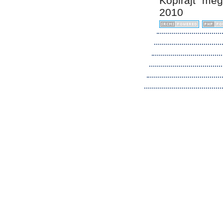
Kopirájt me
2010