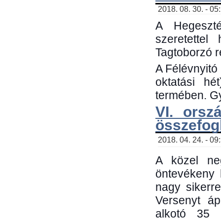
2018. 08. 30. - 05
A Hegeszté
szeretette
Tagtoborzó 
A Félévnyitó
oktatási h
termében. Gy
VI. orsz
összefog
2018. 04. 24. - 09
A közel neg
öntevékeny 
nagy sikerr
Versenyt áp
alkotó 35 h