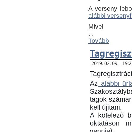
A verseny lebo
alábbi versenyf
Mivel
...
Tovább
Tagregisz
2019. 02. 09. - 19
Tagregisztráci
Az
alábbi űrl
Szakosztályb
tagok számára
kell újítani.
​A kötelező 
oktatáson m
vennie):