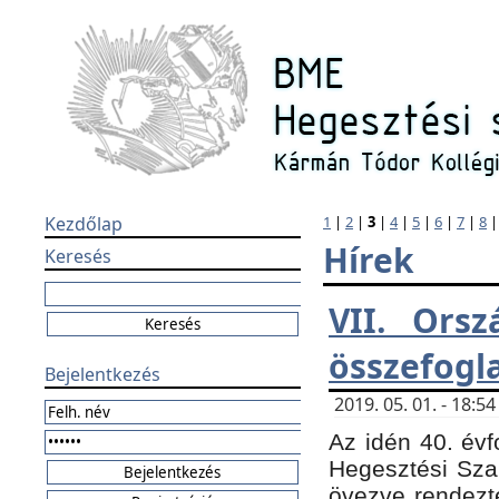
Kezdőlap
1
|
2
|
3
|
4
|
5
|
6
|
7
|
8
Hírek
Keresés
VII. Orsz
összefogl
Bejelentkezés
2019. 05. 01. - 18:
Az idén 40. évf
Hegesztési Sza
övezve rendezte