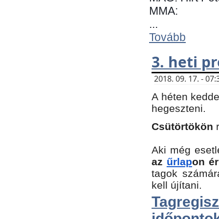
MMA:
...
Tovább
3. heti 
2018. 09. 17. - 0
A héten kedde
hegeszteni.
Csütörtökön
Aki még esetl
az
űrlap
on ér
tagok számár
kell újítani.
Tagregi
időpontok