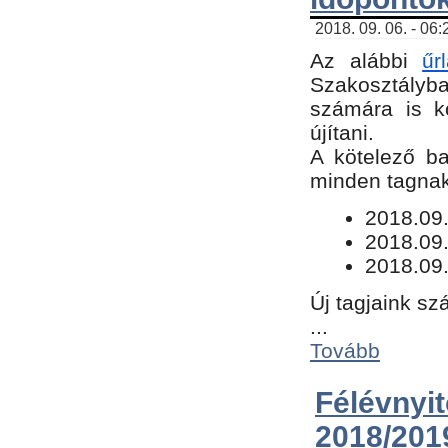
2018. 09. 06. - 06
Az alábbi
űr
Szakosztályba.
számára is k
újítani.
​A kötelező b
minden tagnak 
​2018.09
2018.09.
2018.09.
Új tagjaink sz
...
Tovább
Félévn
2018/201