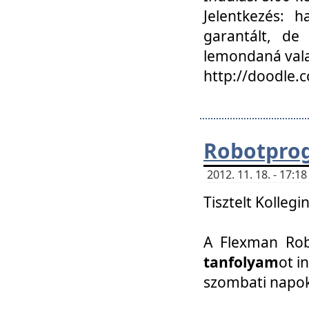
Jelentkezés: h
garantált, de
lemondaná vala
http://doodle.
Robotpro
2012. 11. 18. - 17:
Tisztelt Kollegi
A Flexman Robo
tanfolyam
ot i
szombati napo