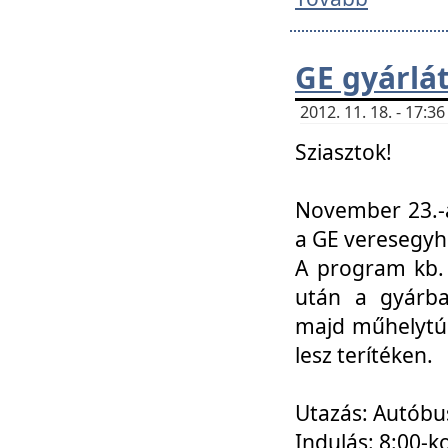
GE gyárlá
2012. 11. 18. - 17:
Sziasztok!
November 23.-á
a GE veresegyh
A program kb. 
után a gyárba
majd műhelytúr
lesz terítéken.
Utazás: Autóbu
Indulás: 8:00-k