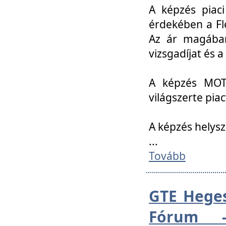
A képzés piac
érdekében a Fl
Az ár magában 
vizsgadíjat és a
A képzés MOT
világszerte pia
A képzés helys
...
Tovább
GTE Heges
Fórum -