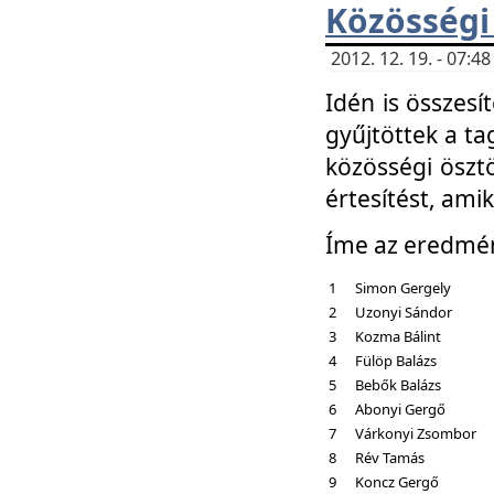
Közösségi
2012. 12. 19. - 07:
Idén is összesí
gyűjtöttek a ta
közösségi ösztö
értesítést, amik
Íme az eredmé
1
Simon Gergely
2
Uzonyi Sándor
3
Kozma Bálint
4
Fülöp Balázs
5
Bebők Balázs
6
Abonyi Gergő
7
Várkonyi Zsombor
8
Rév Tamás
9
Koncz Gergő