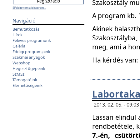
Szakosztály mu
Elfelejtettem a jelszavam...
A program kb. 1 
Navigáció
Akinek halaszth
Bemutatkozás
Hírek
Szakosztályba,
Féléves programunk
meg, ami a hon
Galéria
Eddigi programjaink
Szakmai anyagok
Ha kérdés van:
Webshop
Hegesztőgépeink
SzMSz
Támogatóink
Elérhetőségeink
Labortaka
2013. 02. 05. - 09:
Lassan elindul a
rendbetétele, k
7.-én, csütör