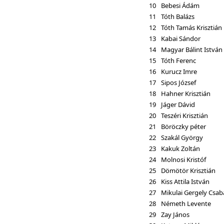
10
Bebesi Ádám
11
Tóth Balázs
12
Tóth Tamás Krisztián
13
Kabai Sándor
14
Magyar Bálint István
15
Tóth Ferenc
16
Kurucz Imre
17
Sipos József
18
Hahner Krisztián
19
Jáger Dávid
20
Teszéri Krisztián
21
Böröczky péter
22
Szakál György
23
Kakuk Zoltán
24
Molnosi Kristóf
25
Dömötör Krisztián
26
Kiss Attila István
27
Mikulai Gergely Csab
28
Németh Levente
29
Zay János