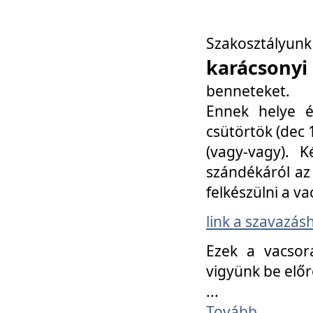
Szakosztály
karácsonyi
benneteket.
Ennek helye é
csütörtök (dec 1
(vagy-vagy). K
szándékáról az 
felkészülni a va
link a szavazás
Ezek a vacsor
vigyünk be előr
...
Tovább