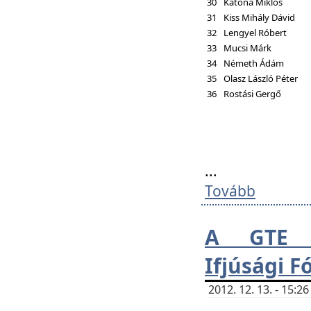
30
Katona Miklós
31
Kiss Mihály Dávid
32
Lengyel Róbert
33
Mucsi Márk
34
Németh Ádám
35
Olasz László Péter
36
Rostási Gergő
...
Tovább
A GTE H
Ifjúsági 
2012. 12. 13. - 15: