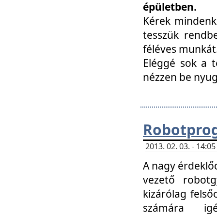
épületben.
Kérek mindenki
tesszük rendbe
féléves munkát
Eléggé sok a te
nézzen be nyu
Robotprog
2013. 02. 03. - 14:
A nagy érdeklőd
vezető robotg
kizárólag felső
számára ig