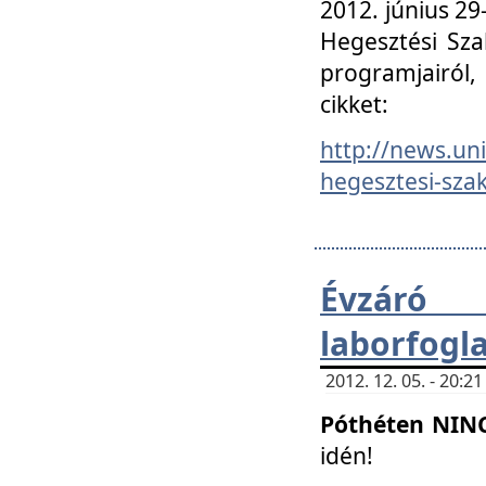
2012. június 2
Hegesztési Sza
programjairól,
cikket:
http://news.un
hegesztesi-szak
Évzáró 
laborfogl
2012. 12. 05. - 20:
Póthéten NIN
idén!