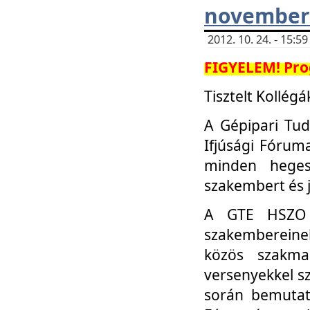
november 
2012. 10. 24. - 15:
FIGYELEM! Pro
Tisztelt Kollégá
A Gépipari Tu
Ifjúsági Fóru
minden heges
szakembert és 
A GTE HSZO I
szakembereinek
közös szakmai
versenyekkel sz
során bemutatk