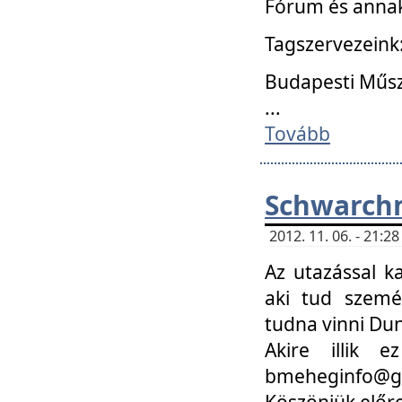
Fórum és annak
Tagszervezeink
Budapesti Műs
...
Tovább
Schwarchm
2012. 11. 06. - 21:
Az utazással k
aki tud szemé
tudna vinni Du
Akire illik 
bmeheginfo@gma
Köszönjük előre