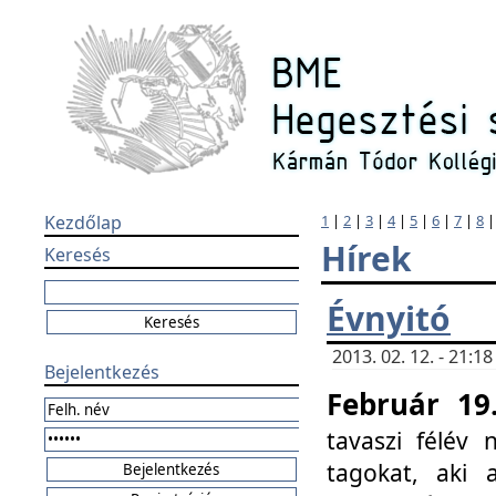
Kezdőlap
1
|
2
|
3
|
4
|
5
|
6
|
7
|
8
Hírek
Keresés
Évnyitó
2013. 02. 12. - 21:
Bejelentkezés
Február 19
tavaszi félév
tagokat, aki 