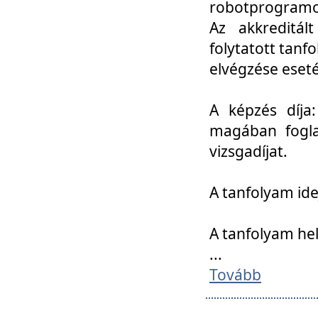
robotprogramoz
Az akkreditál
folytatott tan
elvégzése eset
A képzés díja
magában foglal
vizsgadíjat.
A tanfolyam ide
A tanfolyam he
...
Tovább