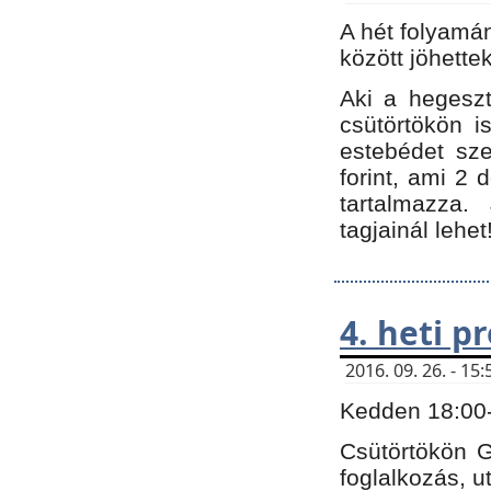
A hét folyamá
között jöhette
Aki a hegeszt
csütörtökön i
estebédet sze
forint, ami 2 
tartalmazza.
tagjainál lehet
4. heti 
2016. 09. 26. - 1
Kedden 18:00-t
Csütörtökön G
foglalkozás, ut