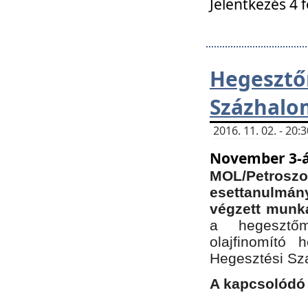
Jelentkezés 4 
Hegesz
Százhalo
2016. 11. 02. - 20
November 3-á
MOL/Petr
esettanulmá
végzett munká
a hegesztőm
olajfinomító 
Hegesztési Sz
A kapcsolódó