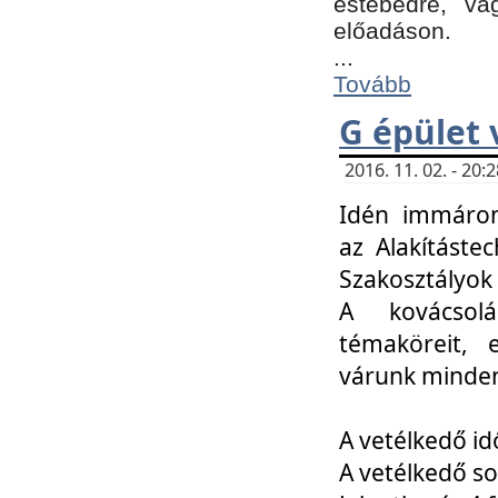
estebédre, va
előadáson.
...
Tovább
G épület 
2016. 11. 02. - 20
Idén immáro
az Alakításte
Szakosztályok
A kovácsolá
témaköreit, e
várunk minden
A vetélkedő id
A vetélkedő so