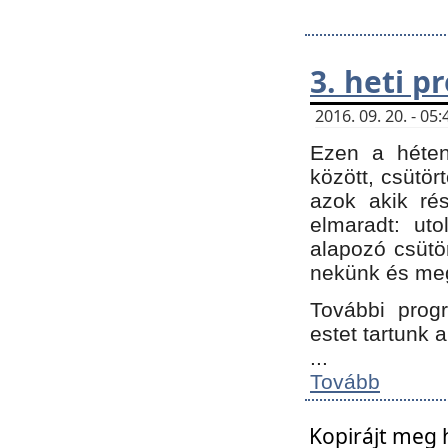
3. heti 
2016. 09. 20. - 0
Ezen a héte
között, csütör
azok akik ré
elmaradt: ut
alapozó csütör
nekünk és meg
További progr
estet tartunk 
...
Tovább
Kopirájt meg 