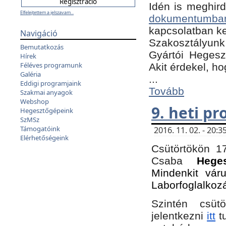
Idén is meghird
Elfelejtettem a jelszavam...
dokumentumba
kapcsolatban ke
Navigáció
Szakosztályunk 
Bemutatkozás
Gyártói Hegeszt
Hírek
Féléves programunk
Akit érdekel, h
Galéria
...
Eddigi programjaink
Tovább
Szakmai anyagok
Webshop
9. heti p
Hegesztőgépeink
SzMSz
Támogatóink
2016. 11. 02. - 20
Elérhetőségeink
Csütörtökön 17
Csaba
Hege
Mindenkit vár
Laborfoglalkoz
Szintén csüt
jelentkezni
itt
tu