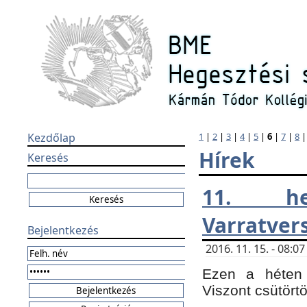
Kezdőlap
1
|
2
|
3
|
4
|
5
|
6
|
7
|
8
Hírek
Keresés
11. h
Varratver
Bejelentkezés
2016. 11. 15. - 08:
Ezen a héten 
Viszont csütört