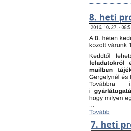
8. heti p
2016. 10. 27. - 08
A 8. héten ked
között várunk T
Keddtől leh
feladatokról
mailben tájé
Gergelynél és 
Továbbra 
i
gyárlátoga
hogy milyen e
...
Tovább
7. heti 