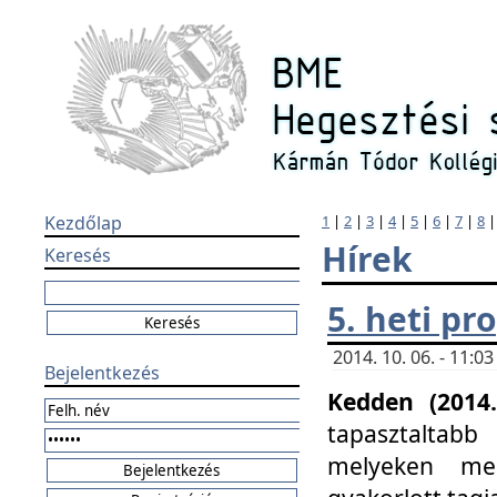
Kezdőlap
1
|
2
|
3
|
4
|
5
|
6
|
7
|
8
Hírek
Keresés
5. heti p
2014. 10. 06. - 11:
Bejelentkezés
Kedden (2014.
tapasztaltabb
melyeken meg