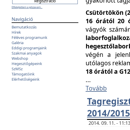
gyakorlott tagj
Elfelejtettem a jelszavam...
Csütörtökön (2
Navigáció
16 órától 20 
Bemutatkozás
vágyók számá
Hírek
laborfoglal
Féléves programunk
Galéria
hegesztőlaborb
Eddigi programjaink
végén a jelenl
Szakmai anyagok
Webshop
utólagos reklam
Hegesztőgépeink
SzMSz
18 órától a G1
Támogatóink
...
Elérhetőségeink
Tovább
Tagreg
2014/2015
2014. 09. 11. - 11