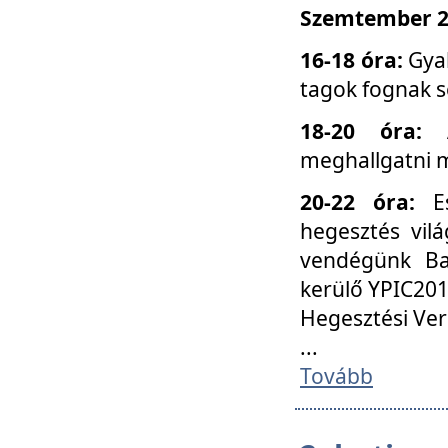
Szemtember 25
16-18 óra:
Gyak
tagok fognak s
18-20 óra:
meghallgatni m
20-22 óra:
Es
hegesztés vilá
vendégünk Ba
kerülő YPIC201
Hegesztési Ver
...
Tovább