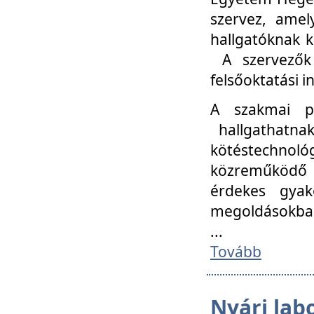
szervez, amel
hallgatóknak k
A szervezők
felsőoktatási 
A szakmai p
hallgathatna
kötéstechnológ
közreműködő i
érdekes gyak
megoldásokba
...
Tovább
Nyári lab