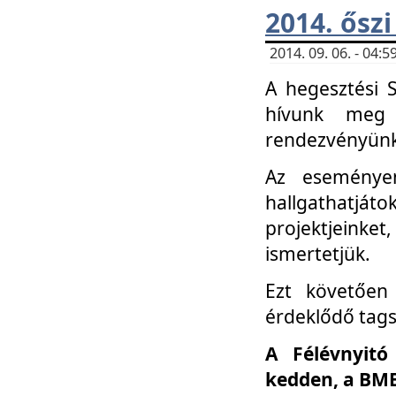
2014. őszi
2014. 09. 06. - 04
A hegesztési 
hívunk meg 
rendezvényünk
Az eseménye
hallgathatjáto
projektjeink
ismertetjük.
Ezt követően 
érdeklődő tag
A Félévnyitó
kedden, a BME