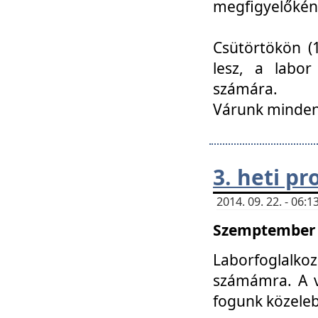
megfigyelőkén
Csütörtökön (1
lesz, a labor
számára.
Várunk mindenk
3. heti p
2014. 09. 22. - 06
Szemptember 2
Laborfoglalk
számámra. A ve
fogunk közele