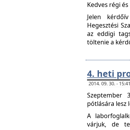
Kedves régi és 
Jelen kérdőí
Hegesztési Sza
az eddigi tag
töltenie a kérd
4. heti p
2014. 09. 30. - 15
Szeptember 3
pótlására lesz
A laborfoglal
várjuk, de t