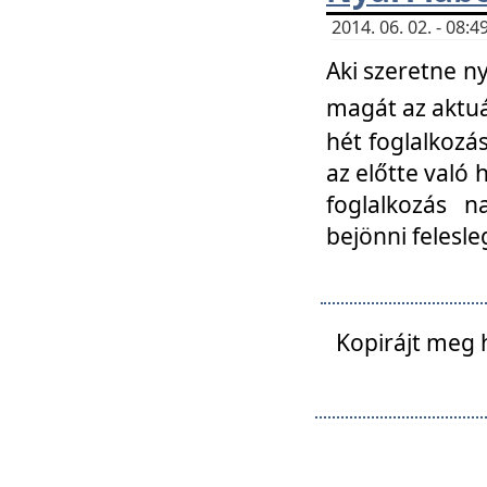
2014. 06. 02. - 08
Aki szeretne ny
magát az aktuá
hét foglalkozás
az előtte való 
foglalkozás n
bejönni felesle
Kopirájt meg 