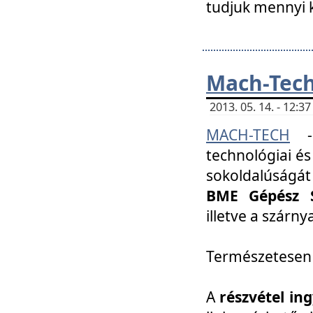
tudjuk mennyi k
Mach-Tech 
2013. 05. 14. - 12:
MACH-TECH
technológiai és
sokoldalúságát
BME Gépész S
illetve a szárn
Természetesen
A
részvétel in