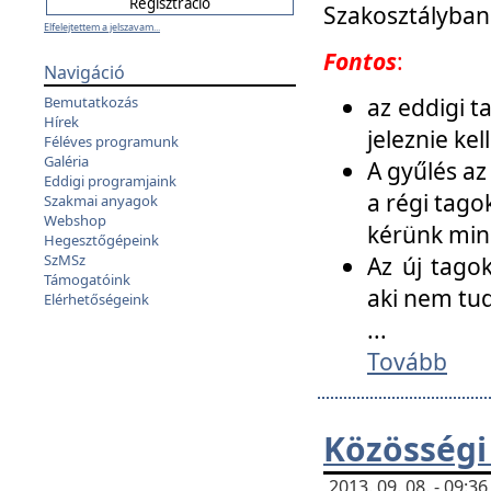
Szakosztályban
Elfelejtettem a jelszavam...
Fontos
:
Navigáció
az eddigi 
Bemutatkozás
Hírek
jeleznie ke
Féléves programunk
Galéria
A gyűlés az
Eddigi programjaink
a régi tago
Szakmai anyagok
Webshop
kérünk min
Hegesztőgépeink
SzMSz
Az új tago
Támogatóink
aki nem tud
Elérhetőségeink
...
Tovább
Közösségi
2013. 09. 08. - 09: