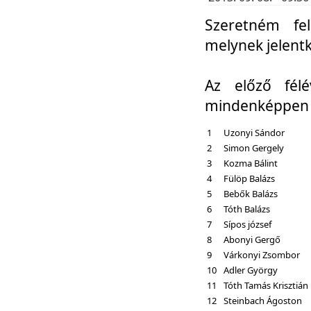
Szeretném fel
melynek jelent
Az előző fél
mindenképpen a
1
Uzonyi Sándor
2
Simon Gergely
3
Kozma Bálint
4
Fülöp Balázs
5
Bebők Balázs
6
Tóth Balázs
7
Sípos józsef
8
Abonyi Gergő
9
Várkonyi Zsombor
10
Adler György
11
Tóth Tamás Krisztián
12
Steinbach Ágoston