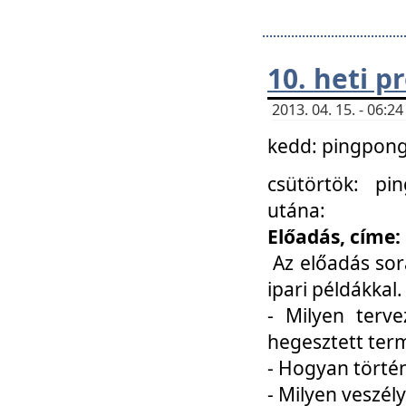
10. heti 
2013. 04. 15. - 06:
kedd: pingpong 
csütörtök: pi
utána:
Előadás, címe:
Az előadás sor
ipari példákkal
- Milyen terve
hegesztett ter
- Hogyan törté
- Milyen veszély