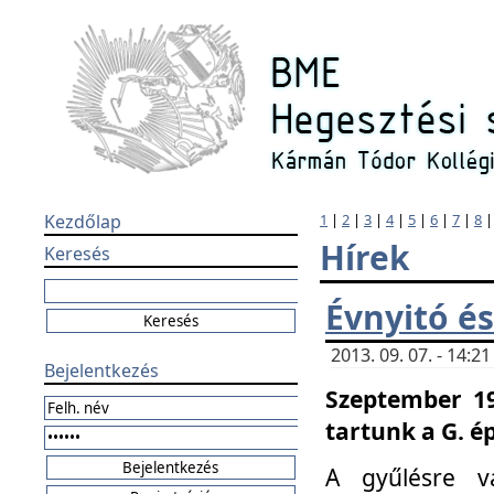
Kezdőlap
1
|
2
|
3
|
4
|
5
|
6
|
7
|
8
Hírek
Keresés
Évnyitó és
2013. 09. 07. - 14:
Bejelentkezés
Szeptember 19
tartunk a G. é
A gyűlésre v