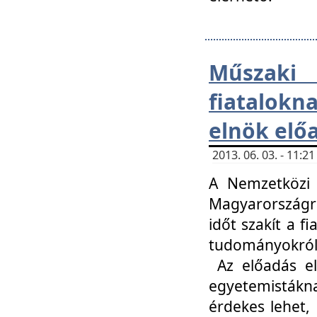
Műsza
fiatalokn
elnök elő
2013. 06. 03. - 11:
A Nemzetközi 
Magyarországr
időt szakít a f
tudományokról 
Az előadás el
egyetemisták
érdekes lehet,