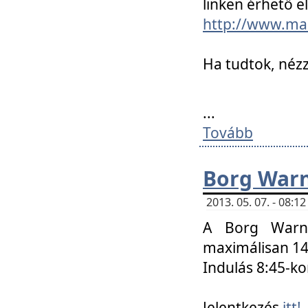
linken érhető el
http://www.mac
Ha tudtok, nézz
...
Tovább
Borg Warn
2013. 05. 07. - 08:
A Borg Warne
maximálisan 14 
Indulás 8:45-ko
Jelentkezés
itt!