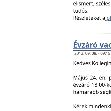
elismert, széle
tudós.
Részleteket a
pl
Évzáró va
2013. 09. 08. - 09:
Kedves Kollegin
Május 24.-én, 
évzáró 18:00-ko
hamarabb segít
Kérek mindenkit