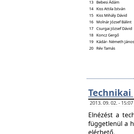
13
Bebesi Ádám
14
Kiss Attila István
15
Kiss Mihály Dávid
16
Molnár József Bálint
17
Csurgai József Dávid
18
Koncz Gergő
19
Kádár- Németh Jáno
20
Rév Tamás
Technikai
2013. 09. 02. - 15:
Elnézést a tec
függetlenül a 
elérhető.