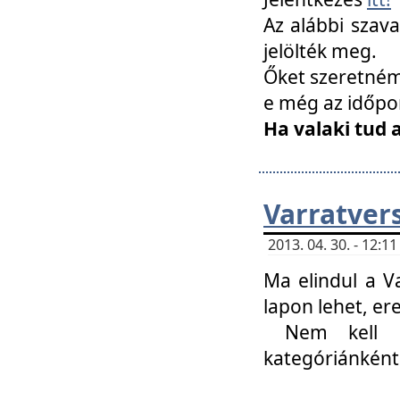
Az alábbi szav
jelölték meg.
Őket szeretném 
e még az időpo
Ha valaki tud 
Varratver
2013. 04. 30. - 12:
Ma elindul a V
lapon lehet, er
Nem kell mi
kategóriánként 