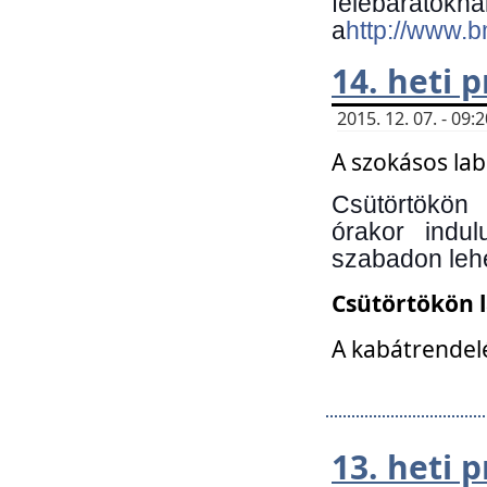
felebará
a
http://www.
14. heti
2015. 12. 07. - 09
A szokásos la
Csütörtökön
órakor indu
szabadon lehe
Csütörtökön 
A kabátrendelé
13. heti