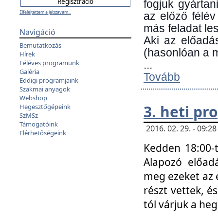
fogjuk gyártan
Elfelejtettem a jelszavam...
az előző félév
más feladat les
Navigáció
Aki az előadá
Bemutatkozás
(hasonlóan a
Hírek
Féléves programunk
...
Galéria
Tovább
Eddigi programjaink
Szakmai anyagok
Webshop
3. heti p
Hegesztőgépeink
SzMSz
Támogatóink
2016. 02. 29. - 09:
Elérhetőségeink
Kedden 18:00-t
Alapozó előad
meg ezeket az 
részt vettek, é
tól várjuk a he