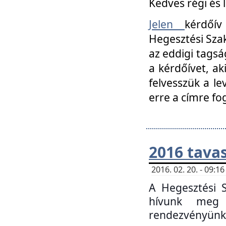
Kedves régi és 
Jelen
kérdőív
Hegesztési Szak
az eddigi tagsá
a kérdőívet, ak
felvesszük a le
erre a címre fo
2016 tavas
2016. 02. 20. - 09:
A Hegesztési S
hívunk meg 
rendezvényünk