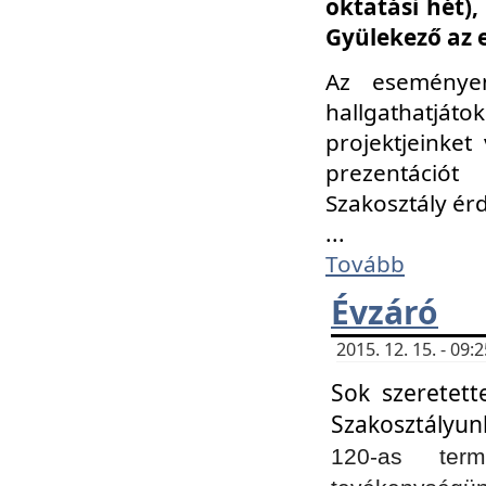
oktatási hét)
Gyülekező az 
Az eseménye
hallgathatjáto
projektjeinket
prezentációt
Szakosztály ér
...
Tovább
Évzáró
2015. 12. 15. - 09
Sok szeretett
Szakosztályun
120-as ter