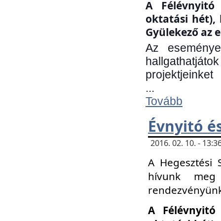
A Félévnyitó 
oktatási hét)
Gyülekező az e
Az eseményen
hallgathatjáto
projektjeinket
...
Tovább
Évnyitó é
2016. 02. 10. - 13
A Hegesztési 
hívunk meg 
rendezvényünk
A Félévnyitó