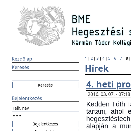
Kezdőlap
1
|
2
|
3
|
4
|
5
|
6
|
7
|
8
Hírek
Keresés
4. heti p
2016. 03. 07. - 07:
Bejelentkezés
Kedden Tóth Ta
tartani, ahol
hegesztéstechn
alapján a mun