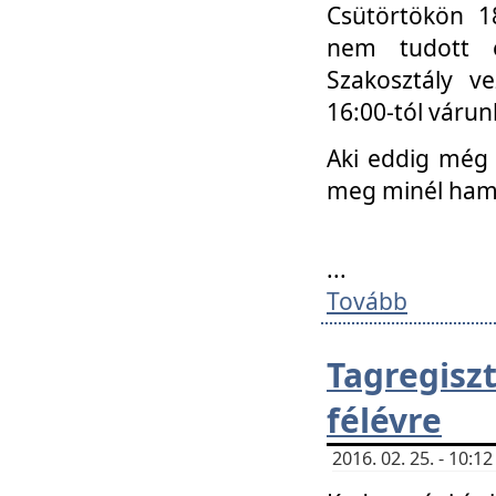
Csütörtökön 18
nem tudott e
Szakosztály v
16:00-tól váru
Aki eddig még 
meg minél ham
...
Tovább
Tagregis
félévre
2016. 02. 25. - 10: