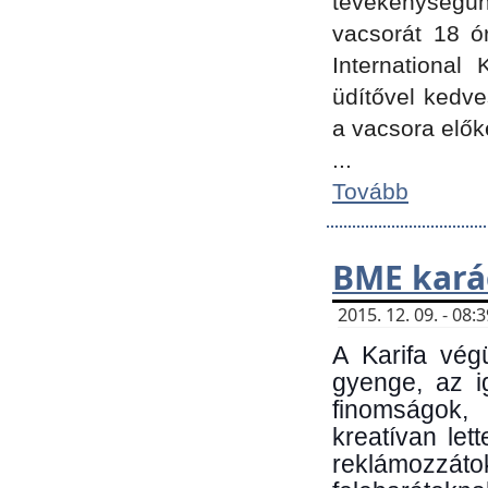
tevékenységünk
vacsorát 18 ó
International 
üdítővel kedv
a vacsora elők
...
Tovább
BME kará
2015. 12. 09. - 08
A Karifa vég
gyenge, az i
finomságok,
kreatívan let
reklámozzá