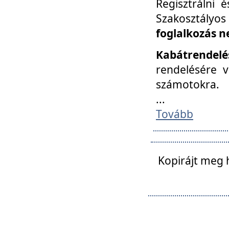
Regisztrálni 
Szakosztályos
foglalkozás n
Kabátrendelé
rendelésére v
számotokra.
...
Tovább
Kopirájt meg 