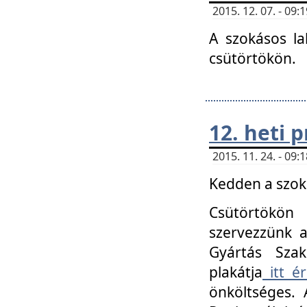
2015. 12. 07. - 09
A szokásos la
csütörtökön.
12. heti
2015. 11. 24. - 09
Kedden a szoká
Csütörtökö
szervezzünk a
Gyártás Szak
plakátja
itt ér
önköltséges. 