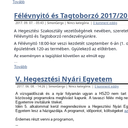
Tovább
Félévnyitó és Tagtoborzó 2017/2
2017. 09. 07. - 05:43 | SimonGergo | Nincs kategória. |
0 komment eddig
A Hegesztési Szakosztály vezetőségének nevében, szerete
Félévnyitó és Tagtoborzó rendezvényünkre.
A Félévnyitó 18:00-kor veszi kezdetét szeptember 6-án (1. 
épületének 120-as termében. Gyülekező az előtérben.
Az eseményen a tagújítást követően az elmúlt egy
...
Tovább
V. Hegesztési Nyári Egyetem
2017. 06. 08. - 14:26 | SimonGergo | Nincs kategória. |
0 komment eddig
A vizsgaidőszak és a nyár folyamán ugyan a HSZO nem tart f
közösségi programokra meghívást kapunk. A tavaszi félév még nem
Egyetemre invitálunk titeket.
Idén 5. alkalommal kerül megrendezésre a Hegesztési Nyári Eg
Egyetem lesz a házigazdája. A programot, időpontot, költségeket
az
Érdemes részt venni a programon,
...