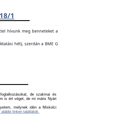
018/1
ttel hívunk meg benneteket a
oktatási hét), szerdán a BME G
oglalkozásokat, de szakmai és
 is ért véget, de mi máris Nyári
yetem, melynek idén a Miskolci
 alábbi linken találjátok.