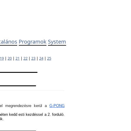
talános
Programok
System
19
|
20
|
21
|
22
|
23
|
24
|
25
ivel megrendezésre kerül a
G-PONG
héten kedd esti kezdéssel a 2. forduló.
ik.