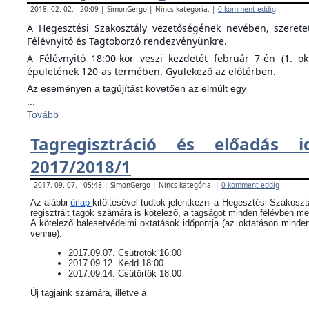
2018. 02. 02. - 20:09 | SimonGergo | Nincs kategória. |
0 komment eddig
A Hegesztési Szakosztály vezetőségének nevében, szeret
Félévnyitó és Tagtoborzó rendezvényünkre.
A Félévnyitó 18:00-kor veszi kezdetét február 7-én (1. o
épületének 120-as termében. Gyülekező az előtérben.
Az eseményen a tagújítást követően az elmúlt egy
...
Tovább
Tagregisztráció és előadás i
2017/2018/1
2017. 09. 07. - 05:48 | SimonGergo | Nincs kategória. |
0 komment eddig
Az alábbi
űrlap
kitöltésével tudtok jelentkezni a Hegesztési Szakoszt
regisztrált tagok számára is kötelező, a tagságot minden félévben meg
​A kötelező balesetvédelmi oktatások időpontja (az oktatáson minde
vennie):
​2017.09.07. Csütrötök 16:00
2017.09.12. Kedd 18:00
2017.09.14. Csütörtök 18:00
Új tagjaink számára, illetve a
...