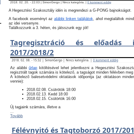
2018. 02. 20. - 22:03 | SimonGergo | Nincs kategória. |
0 komment eddig
A Hegesztési Szakosztály idén is megrendezi a G-PONG bajnokságot.
A facebook eseményt az
alábbi linken találjátok
, ahol megtaláltok mind
az idei versenyre.
Találkozzunk a 3. héten, és játsszunk egy jót!
Tagregisztráció és előadás i
2017/2018/2
2018. 02. 08. - 15:32 | SimonGergo | Nincs kategória. |
0 komment eddig
Az alábbi
űrlap
kitöltésével lehet jelentkezni a Hegesztési Szakoszt
regisztrált tagok számára is kötelező, a tagságot minden félévben meg k
​A kötelező balesetvédelmi oktatások időpontja (az oktatáson minde
vennie):
​2018.02.08. Csütrötök 18:00
2018.02.13. Kedd 18:00
2018.02.15. Csütörtök 16:00
Új tagjaink számára, illetve a
...
Tovább
Félévnyitó és Tagtoborzó 2017/20