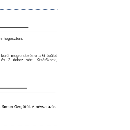
ni hegeszteni.
l kerül megrendezésre a G épület
 és 2 doboz sört. Kísérőknek,
t Simon Gergőtől. A névszitázás