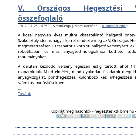
V. Országos Hegesztési V
összefoglaló
2017. 04. 25. - 07:59 | SimonGergo | Nincs kategória. |
0 komment eddig
A közel negyven éves múltra visszatekintő hallgatói önte
Szakosztály idén is nagy sikerrel rendezte meg az V. Országos Heg
megmérettetésen 13 csapatot alkotó 50 hallgató versenyzett, aki
robotikában és más anyagtechnológiákhoz köthető tudo
tanulmányokat.
A délután kezdődő verseny egészen estig tartott, ahol 14 ál
csapatoknak. Mind elméleti, mind gyakorlati feladatok megold
anyagvizsgálat, ponthegesztés, különböző kézi ívhegesztési el
számítás, minősítésekben
...
Tovább
Kopirájt meg hasonlók - hegesztes.ktk.bme.hu -