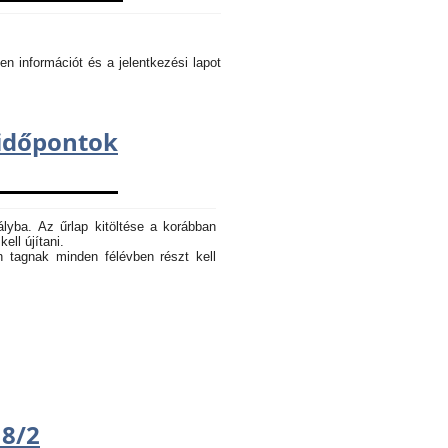
en információt és a jelentkezési lapot
dőpontok
ályba. Az űrlap kitöltése a korábban
ell újítani.
n tagnak minden félévben részt kell
18/2