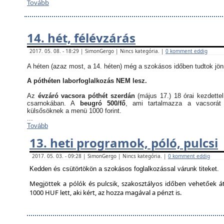
Tovább
14. hét, félévzárás
2017. 05. 08. - 18:29 | SimonGergo | Nincs kategória. |
0 komment eddig
A héten (azaz most, a 14. héten) még a szokásos időben tudtok jön
A póthéten laborfoglalkozás NEM lesz.
Az
évzáró vacsora póthét szerdán
(május 17.) 18 órai kezdette
csarnokában. A
beugró 500/fő
, ami tartalmazza a vacsorát
külsősöknek a menü 1000 forint.
...
Tovább
13. heti programok, póló, pulcsi
2017. 05. 03. - 09:28 | SimonGergo | Nincs kategória. |
0 komment eddig
Kedden és csütörtökön a szokásos foglalkozással várunk titeket.
Megjöttek a pólók és pulcsik, szakosztályos időben vehetőek á
1000 HUF lett, aki kért, az hozza magával a pénzt is.