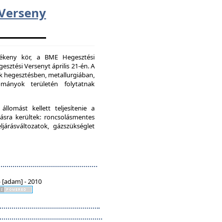
erseny
vékeny kör, a BME Hegesztési
esztési Versenyt április 21-én. A
k hegesztésben, metallurgiában,
mányok területén folytatnak
lomást kellett teljesítenie a
ásra kerültek: roncsolásmentes
járásváltozatok, gázszükséglet
 [adam] - 2010