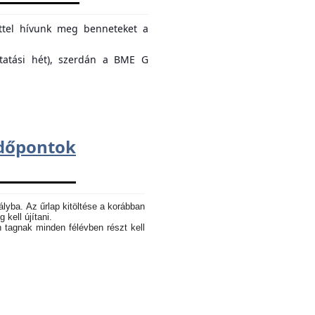
ettel hívunk meg benneteket a
ktatási hét), szerdán a BME G
dőpontok
ályba. Az űrlap kitöltése a korábban
 kell újítani.
n tagnak minden félévben részt kell