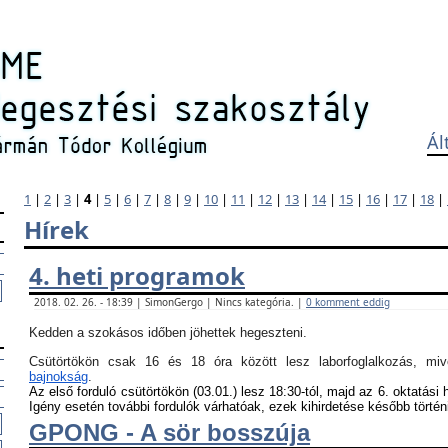
Ál
1
|
2
|
3
|
4
|
5
|
6
|
7
|
8
|
9
|
10
|
11
|
12
|
13
|
14
|
15
|
16
|
17
|
18
|
Hírek
4. heti programok
2018. 02. 26. - 18:39 | SimonGergo | Nincs kategória. |
0 komment eddig
Kedden a szokásos időben jöhettek hegeszteni.
Csütörtökön csak 16 és 18 óra között lesz laborfoglalkozás, m
bajnokság
.
Az első forduló csütörtökön (03.01.) lesz 18:30-tól, majd az 6. oktatási 
Igény esetén további fordulók várhatóak, ezek kihirdetése később történ
GPONG - A sör bosszúja