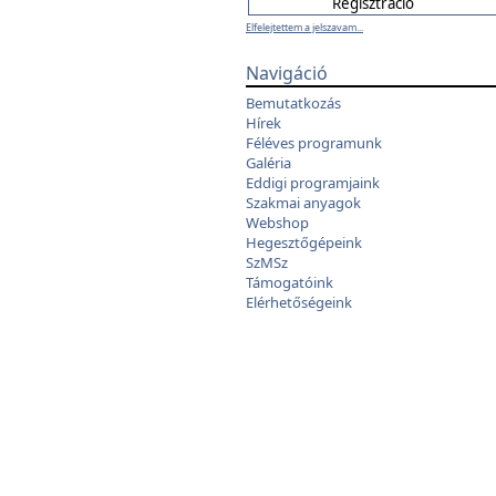
Elfelejtettem a jelszavam...
Navigáció
Bemutatkozás
Hírek
Féléves programunk
Galéria
Eddigi programjaink
Szakmai anyagok
Webshop
Hegesztőgépeink
SzMSz
Támogatóink
Elérhetőségeink