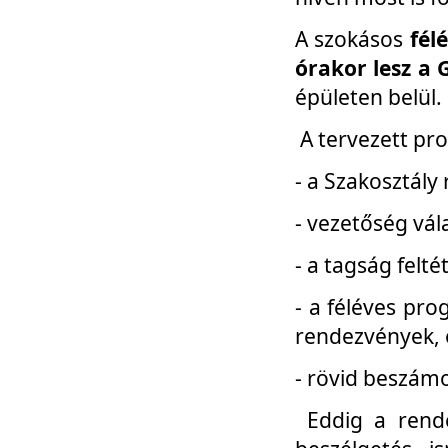
A szokásos
fél
órakor lesz a 
épületen belül.
A tervezett pr
- a Szakosztály
- vezetőség vál
- a tagság felt
- a féléves pro
rendezvények, 
- rövid beszámo
Eddig a rende