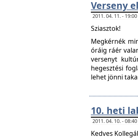
Verseny el
2011. 04. 11. - 19:
Sziasztok!
Megkérnék mind
óráig ráér vala
versenyt kultú
hegesztési fog
lehet jönni taka
10. heti l
2011. 04. 10. - 08:
Kedves Kollegá