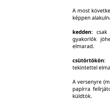
A most követke
képpen alakuln
kedden
: csak
gyakorlók jöh
elmarad.
csütörtökön
: 
tekintettel elm
A versenyre (mo
papírra felírj
küldtök.