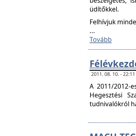
beszélgetés, i
üdítőkkel.
Felhívjuk mind
...
Tovább
Félévkezd
2011. 08. 10. - 22:
A 2011/2012-e
Hegesztési Sza
tudnivalókról 