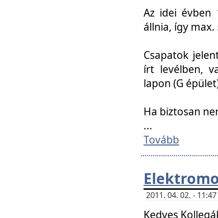
Az idei évben 
állnia, így max
Csapatok jele
írt levélben, 
lapon (G épület)
Ha biztosan ne
...
Tovább
Elektromo
2011. 04. 02. - 11:
Kedves Kollegá