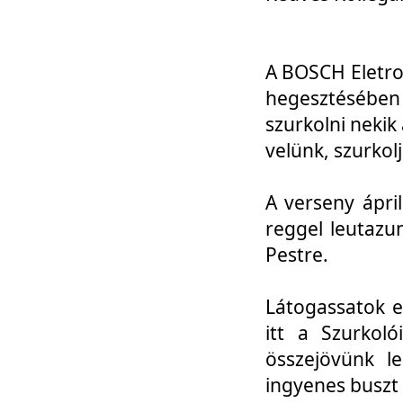
A BOSCH Eletro
hegesztésébe
szurkolni nekik
velünk, szurkol
A verseny ápri
reggel leutazu
Pestre.
Látogassatok e
itt a Szurkoló
összejövünk l
ingyenes buszt