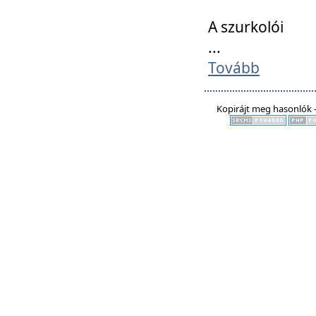
A szurkolói
...
Tovább
Kopirájt meg hasonlók -