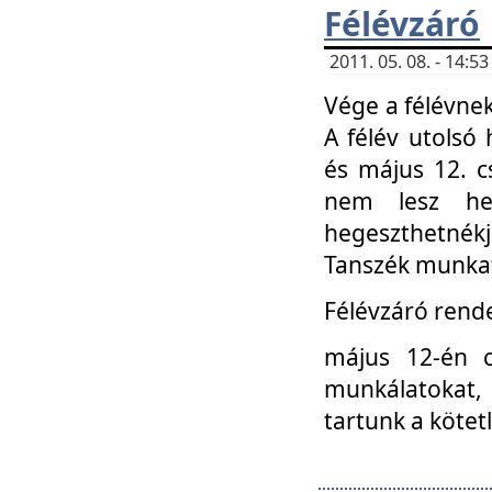
Félévzáró
2011. 05. 08. - 14:
Vége a félévnek
A félév utolsó 
és május 12. c
nem lesz heg
hegeszthetnék
Tanszék munkat
Félévzáró rend
május 12-én c
munkálatokat, 
tartunk a kötet