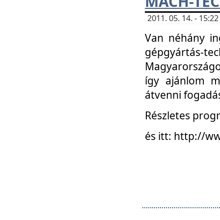
MACH-TECH
2011. 05. 14. - 15:
Van néhány in
gépgyártás-tech
Magyarországon
így ajánlom m
átvenni fogadá
Részletes progr
és itt: http:/