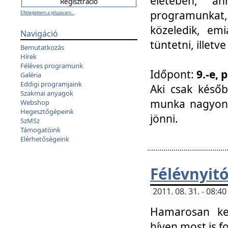
életében, a
programunkat, a
Elfelejtettem a jelszavam...
közeledik, em
Navigáció
tüntetni, illetve
Bemutatkozás
Hírek
Féléves programunk
Időpont:
9.-e, 
Galéria
Eddigi programjaink
Aki csak későb
Szakmai anyagok
munka nagyon 
Webshop
Hegesztőgépeink
jönni.
SzMSz
Támogatóink
Elérhetőségeink
Félévnyit
2011. 08. 31. - 08:
Hamarosan ke
híven most is f