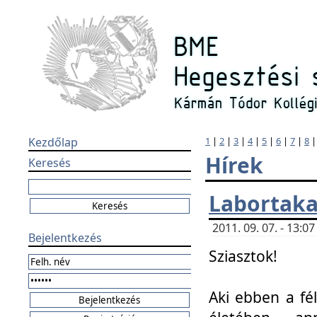
Kezdőlap
1
|
2
|
3
|
4
|
5
|
6
|
7
|
8
Hírek
Keresés
Labortaka
2011. 09. 07. - 13:
Bejelentkezés
Sziasztok!
Aki ebben a fél