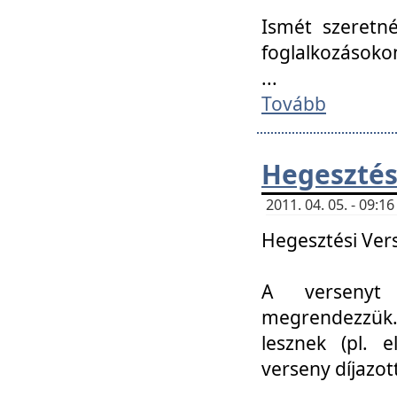
Ismét szeretné
foglalkozásoko
...
Tovább
Hegesztés
2011. 04. 05. - 09:
Hegesztési Verse
A versenyt 
megrendezzük.
lesznek (pl. e
verseny díjazo