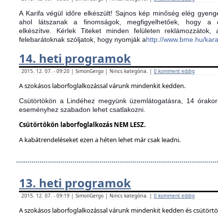
A Karifa végül időre elkészült! Sajnos kép minőség elég gyenge
ahol látszanak a finomságok, megfigyelhetőek, hogy a d
elkészítve.
Kérlek Titeket minden felületen reklámozzátok,
felebarátoknak szóljatok, hogy nyomják a
http://www.bme.hu/kar
14. heti programok
2015. 12. 07. - 09:20 | SimonGergo | Nincs kategória. |
0 komment eddig
A szokásos laborfoglalkozással várunk mindenkit kedden.
Csütörtökön a Lindéhez megyünk üzemlátogatásra, 14 órakor 
eseményhez szabadon lehet csatlakozni.
Csütörtökön laborfoglalkozás NEM LESZ.
A kabátrendeléseket ezen a héten lehet már csak leadni.
13. heti programok
2015. 12. 07. - 09:19 | SimonGergo | Nincs kategória. |
0 komment eddig
A szokásos laborfoglalkozással várunk mindenkit kedden és csütört