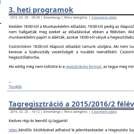
3. heti programok
2016. 02. 29. - 09:28 | SimonGergo | Nincs kategória. |
0 komment eddig
Kedden 18:00-tól a Munkavédelmi előadást, 19:00-tól pedig az Alapozó
nem hallgatták meg ezeket az előadásokat ebben a félévben. Aki
munkavédelmi papírt is aláírták, azokat 18:00-tól várjuk a hegesztőlab
Csütörtökön 18:00-tól Alapozó előadást tartunk utoljára. Aki nem tud
keresse a Szakosztály vezetőségét a további teendőkért. Csütör
hegesztőlaborba.
Aki eddig még nem töltötte ki a
regisztrációs formot
, az tegye meg mi
...
Tovább
Tagregisztráció a 2015/2016/2 félé
2016. 02. 25. - 10:12 | SimonGergo | Nincs kategória. |
0 komment eddig
Kedves régi és leendő új tagjaink!
Jelen
kérdőív kitöltésével adhatod le jelentkezésedet a Hegesztési Sza