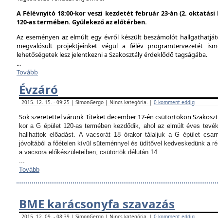
A Félévnyitó 18:00-kor veszi kezdetét február 23-án (2. oktatás
120-as termében. Gyülekező az előtérben.
Az eseményen az elmúlt egy évről készült beszámolót hallgathatjáto
megvalósult projektjeinket végül a félév programtervezetét ism
lehetőségetek lesz jelentkezni a Szakosztály érdeklődő tagságába.
...
Tovább
Évzáró
2015. 12. 15. - 09:25 | SimonGergo | Nincs kategória. |
0 komment eddig
Sok szeretettel várunk Titeket december 17-én csütörtökön Szakosz
kor a G épület 120-as termében kezdődik, ahol az elmúlt éves tevé
hallhattok előadást.
A vacsorát 18 órakor tálaljuk a G épület csarn
jóvoltából a főételen kívül süteménnyel és üdítővel kedveskedünk a 
a vacsora előkészületeiben, csütörtök délután 14
...
Tovább
BME karácsonyfa szavazás
2015. 12. 09. - 08:39 | SimonGergo | Nincs kategória. |
0 komment eddig