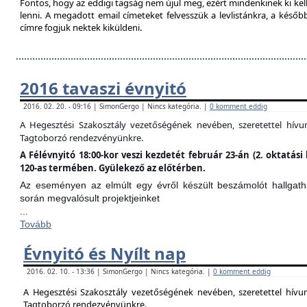
Fontos, hogy az eddigi tagság nem újul meg, ezért mindenkinek ki kell 
lenni. A megadott email címeteket felvesszük a levlistánkra, a későb
címre fogjuk nektek kiküldeni.
2016 tavaszi évnyitó
2016. 02. 20. - 09:16 | SimonGergo | Nincs kategória. |
0 komment eddig
A Hegesztési Szakosztály vezetőségének nevében, szeretettel hív
Tagtoborzó rendezvényünkre.
A Félévnyitó 18:00-kor veszi kezdetét február 23-án (2. oktatá
120-as termében. Gyülekező az előtérben.
Az eseményen az elmúlt egy évről készült beszámolót hallgathat
során megvalósult projektjeinket
...
Tovább
Évnyitó és Nyílt nap
2016. 02. 10. - 13:36 | SimonGergo | Nincs kategória. |
0 komment eddig
A Hegesztési Szakosztály vezetőségének nevében, szeretettel hív
Tagtoborzó rendezvényünkre.