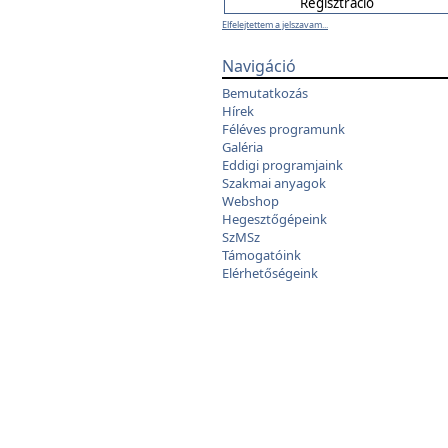
Elfelejtettem a jelszavam...
Navigáció
Bemutatkozás
Hírek
Féléves programunk
Galéria
Eddigi programjaink
Szakmai anyagok
Webshop
Hegesztőgépeink
SzMSz
Támogatóink
Elérhetőségeink