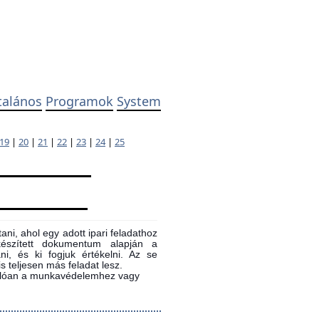
talános
Programok
System
19
|
20
|
21
|
22
|
23
|
24
|
25
ni, ahol egy adott ipari feladathoz
 készített dokumentum alapján a
ni, és ki fogjuk értékelni. Az se
s teljesen más feladat lesz.
sonlóan a munkavédelemhez vagy