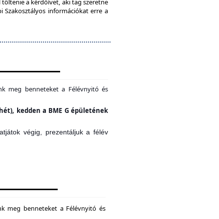
töltenie a kérdőívet, aki tag szeretne
bi Szakosztályos információkat erre a
unk meg benneteket a Félévnyitó és
si hét), kedden a BME G épületének
játok végig, prezentáljuk a félév
unk meg benneteket a Félévnyitó és