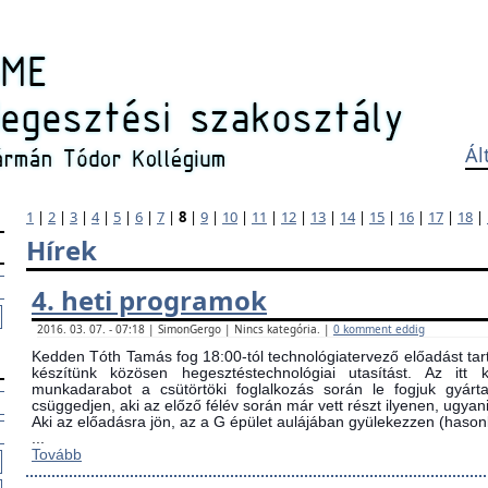
Ál
1
|
2
|
3
|
4
|
5
|
6
|
7
|
8
|
9
|
10
|
11
|
12
|
13
|
14
|
15
|
16
|
17
|
18
|
Hírek
4. heti programok
2016. 03. 07. - 07:18 | SimonGergo | Nincs kategória. |
0 komment eddig
Kedden Tóth Tamás fog 18:00-tól technológiatervező előadást tarta
készítünk közösen hegesztéstechnológiai utasítást. Az itt
munkadarabot a csütörtöki foglalkozás során le fogjuk gyárta
csüggedjen, aki az előző félév során már vett részt ilyenen, ugyani
Aki az előadásra jön, az a G épület aulájában gyülekezzen (ha
...
Tovább