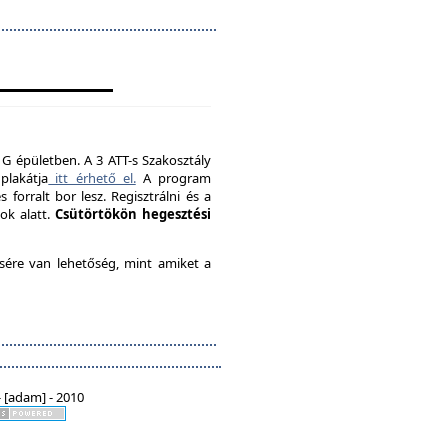
 G épületben. A 3 ATT-s Szakosztály
plakátja
itt érhető el.
A program
forralt bor lesz. Regisztrálni és a
ok alatt.
Csütörtökön hegesztési
ésére van lehetőség, mint amiket a
 [adam] - 2010