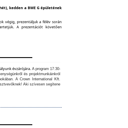
i hét), kedden a BME G épületének
k végig, prezentáljuk a félév során
ertetjük.
A prezentációt követően
tályunk évzárójára.
A program 17:30-
kenységünkről és projektmunkáinkról
okában. A Crown International Kft.
résztvevőknek!
Aki szívesen segítene