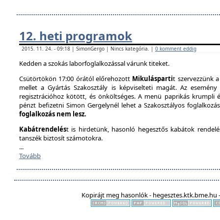
12. heti programok
2015. 11. 24. - 09:18 | SimonGergo | Nincs kategória. |
0 komment eddig
Kedden a szokás laborfoglalkozással várunk titeket.
Csütörtökön 17:00 órától előrehozott
Mikulásparti
t szervezzünk a
mellet a Gyártás Szakosztály is képviselteti magát. Az esemény 
regisztrációhoz kötött, és önköltséges. A menü paprikás krumpli és 
pénzt befizetni Simon Gergelynél lehet a Szakosztályos foglalkozás
foglalkozás nem lesz.
Kabátrendelés
t is hirdetünk, hasonló hegesztős kabátok rendel
tanszék biztosít számotokra.
...
Tovább
Kopirájt meg hasonlók - hegesztes.ktk.bme.hu -