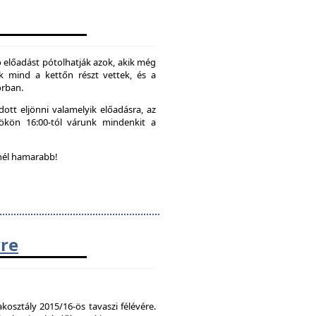
 előadást pótolhatják azok, akik még
k mind a kettőn részt vettek, és a
orban.
ott eljönni valamelyik előadásra, az
tökön 16:00-tól várunk mindenkit a
nél hamarabb!
vre
kosztály 2015/16-ös tavaszi félévére.