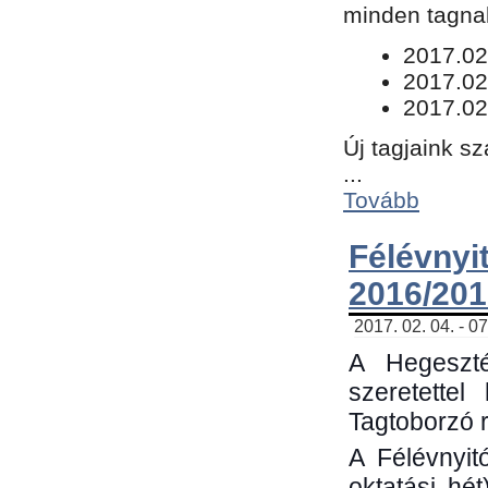
minden tagnak
​2017.02
2017.02
2017.02
Új tagjaink s
...
Tovább
Félévn
2016/201
2017. 02. 04. - 0
A Hegeszté
szeretette
Tagtoborzó 
A Félévnyit
oktatási hé