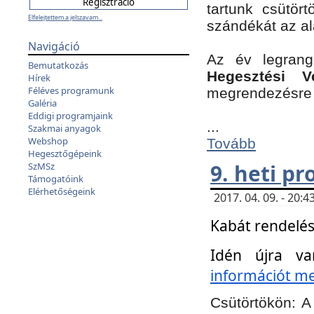
tartunk csütört
Elfelejtettem a jelszavam...
szándékát az a
Navigáció
Az év legran
Bemutatkozás
Hegesztési V
Hírek
Féléves programunk
megrendezésre 
Galéria
Eddigi programjaink
...
Szakmai anyagok
Webshop
Tovább
Hegesztőgépeink
9. heti p
SzMSz
Támogatóink
Elérhetőségeink
2017. 04. 09. - 20
Kabát rendelés
Idén újra va
információt meg
Csütörtökön:
A