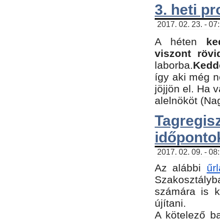
3. heti p
2017. 02. 23. - 07
A héten
ke
viszont rövi
laborba.
Kedde
így aki még 
jöjjön el. Ha 
alelnököt (Na
Tagreg
időponto
2017. 02. 09. - 08
Az alábbi
űr
Szakosztályba
számára is k
újítani.
​A kötelező b