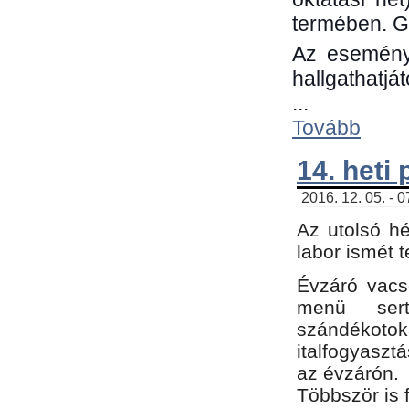
termében. G
Az eseménye
hallgathatjá
...
Tovább
14. heti
2016. 12. 05. - 
Az utolsó h
labor ismét 
Évzáró vacs
menü sert
szándékoto
italfogyaszt
az évzárón.
Többször is 