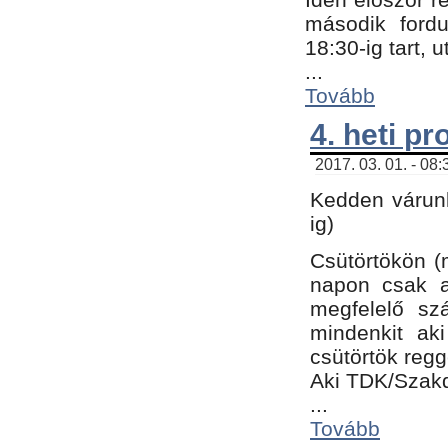
második fordu
18:30-ig tart,
...
Tovább
4. heti p
2017. 03. 01. - 08
Kedden várunk
ig)
Csütörtökön (
napon csak a
megfelelő sz
mindenkit ak
csütörtök regg
Aki TDK/Szak
...
Tovább