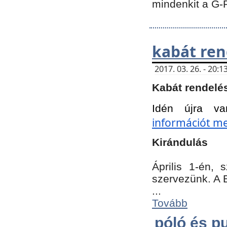
mindenkit a G-
kabát ren
2017. 03. 26. - 20
Kabát rendelé
Idén újra va
információt meg
Kirándulás
Április 1-én,
szervezünk. A 
...
Tovább
póló és pu