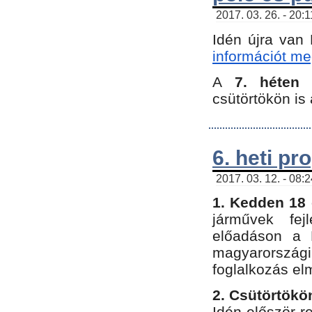
2017. 03. 26. - 20:
Idén újra van
információt meg
A
7. héten
csütörtökön is 
6. heti p
2017. 03. 12. - 08:
1. Kedden 18 
járművek fe
előadáson a 
magyarország
foglalkozás el
2. Csütörtökö
Idén először 