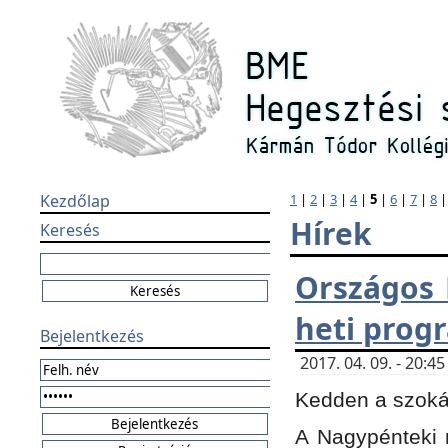
Kezdőlap
1
|
2
|
3
|
4
|
5
|
6
|
7
|
8
Hírek
Keresés
Országos 
heti prog
Bejelentkezés
2017. 04. 09. - 20:
Kedden a szokás
A Nagypénteki m