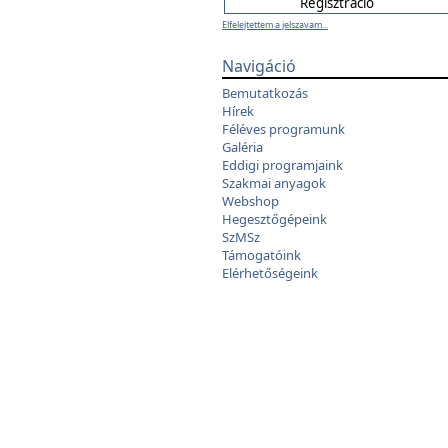
Elfelejtettem a jelszavam...
Navigáció
Bemutatkozás
Hírek
Féléves programunk
Galéria
Eddigi programjaink
Szakmai anyagok
Webshop
Hegesztőgépeink
SzMSz
Támogatóink
Elérhetőségeink