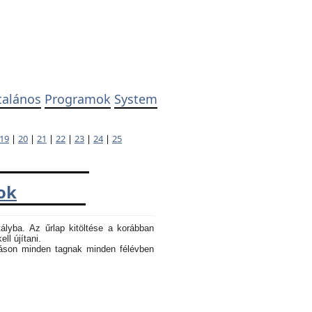
talános
Programok
System
19
|
20
|
21
|
22
|
23
|
24
|
25
ok
tályba. Az űrlap kitöltése a korábban
ll újítani.
atáson minden tagnak minden félévben