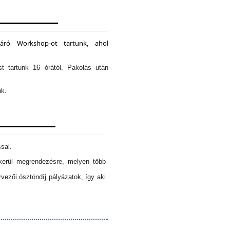
záró Workshop-ot tartunk, ahol
st tartunk 16 órától. Pakolás után
nk.
sal.
erül megrendezésre, melyen több
ezői ösztöndíj pályázatok, így aki