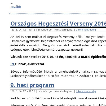
...
Tovább
Országos Hegesztési Verseny 201
2016. 04. 12. - 10:12 | SimonGergo | Nincs kategória. |
0 komment eddig
Az idei év sem múlhat el Hegesztési Verseny nélkül, melyet ismé
Elméleti és gyakorlati hegesztéshez és anyagtechnológiákhoz kapc
érdeklődő csapatot. Négyfős csapatok jelentkezhetnek. Ha
csüggedjetek, lehetőség van tört csapattal nevezni!
Várunk benneteket 2015. 04. 15-én, 15:00-tól a BME G épületéb
Itt
tudtok jelentkezni.
Bővebb információért írjatok a bmeheginfo@gmail.com-ra, vag
Szakosztályidőben (kedd 18-20 óra, csütörtök 16-20 óra) a G épületb
9. heti program
2016. 04. 12. - 10:17 | SimonGergo | Nincs kategória. |
0 komment eddig
Kedden és csütörtökön a szokásos laborfoglalkozással várunk titeke
Pénteken ismét Országos Hegesztési Verseny, minden érdeklődő