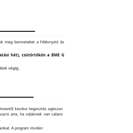
unk meg benneteket a Félévnyitó és
tatási hét), csütörtökön a BME G
átok végig,
. Innentől kezdve hegesztés egészen
azni arra, ha valakinek van valami
d.
ainkat. A program röviden: