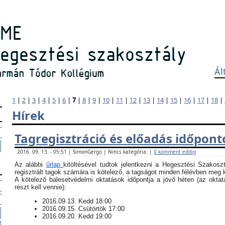
Ál
1
|
2
|
3
|
4
|
5
|
6
|
7
|
8
|
9
|
10
|
11
|
12
|
13
|
14
|
15
|
16
|
17
|
18
|
Hírek
Tagregisztráció és előadás időpont
2016. 09. 13. - 05:51 | SimonGergo | Nincs kategória. |
0 komment eddig
Az alábbi
űrlap
kitöltésével tudtok jelentkezni a Hegesztési Szakosz
regisztrált tagok számára is kötelező, a tagságot minden félévben meg ke
​A kötelező balesetvédelmi oktatások időpontja a jövő héten (az okt
részt kell vennie):
​2016.09.13. Kedd 18:00
2016.09.15. Csütörtök 17:00
2016.09.20. Kedd 19:00