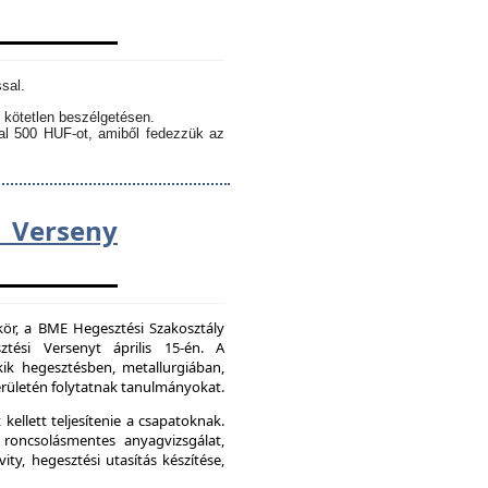
sal.
 kötetlen beszélgetésen.
kal 500 HUF-ot, amiből fedezzük az
Verseny
kör, a BME Hegesztési Szakosztály
tési Versenyt április 15-én. A
ik hegesztésben, metallurgiában,
ületén folytatnak tanulmányokat.
kellett teljesítenie a csapatoknak.
 roncsolásmentes anyagvizsgálat,
ity, hegesztési utasítás készítése,