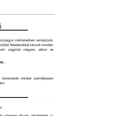
6
t országos mértetekben rendezünk.
solódó feladatokkal várunk minden
 nem vagytok négyen, akkor se
en.
y keressetek minket személyesen
en!
t.
t szívesen látunk. részleteket
itt