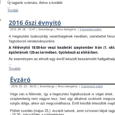
Új tagjaink számára, illetve a korábbi
...
Tovább
2016 őszi évnyitó
2016. 08. 28. - 12:47 | SimonGergo | Nincs kategória. |
0 komment eddig
A Hegesztési Szakosztály vezetőségének nevében, szeretettel hív
Tagtoborzó rendezvényünkre.
A Félévnyitó 18:00-kor veszi kezdetét szeptember 8-án (1. ok
épületének 120-as termében. Gyülekező az előtérben.
Az eseményen az elmúlt egy évről készült beszámolót hallgathatj
...
Tovább
Évzáró
2016. 05. 23. - 06:55 | SimonGergo | Nincs kategória. |
0 komment eddig
Vége van a félévnek, így a hegesztési foglalkozások is véget értek
szeptemberig nem nagyon lesz, havi egy alkalmat szoktunk megszav
sürgős dolga, akkor azt megcsinálhassa. Erről később értesültök maj
Póthét szerdán (május 25.) évzárót tartunk, amin szívesen látjuk tagj
- 15:30 - készülődés a sütögetéshez