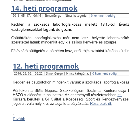
14. heti programok
2016. 05. 17. - 06:46 | SimonGergo | Nincs kategória. |
0 komment eddig
Kedden a szokásos laborfoglalkozás mellett 18:15-től Évad
vastaglemezekkel fogunk dolgozni.
Csütörtökön laborfoglalkozás már nem lesz, helyette labortakarítá
szeretettel látunk mindenkit egy kis zsíros kenyérre és szörpre.
Félévzáró sütögetés a póthéten lesz, erről tájékoztatást később küldü
12. heti programok
2016. 05. 05. - 06:22 | SimonGergo | Nincs kategória. |
0 komment eddig
Kedden és csütörtökön mindenkit várunk a szokásos laborfoglalkozás
Pénteken a BME Gépész Szakkollégium Szakmai Konferenciája k
HSZO-s előadást is hallhattok. Az eseményről részletesebben
itt.
Kiírásra kerültek a GHK által a
Közösségi, Sport és Rendezvényszerv
jogosult valamelyikre, az adja le a pályázatát.
Részletek itt.
...
Tovább