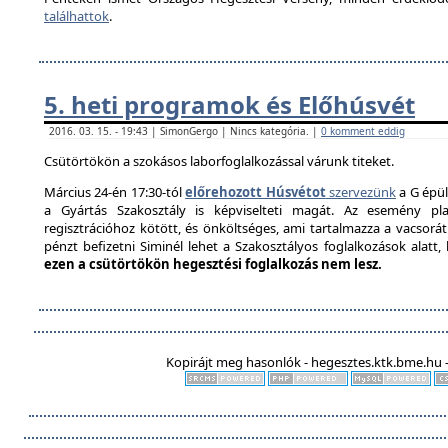
találhattok
.
5. heti programok és Előhúsvét
2016. 03. 15. - 19:43 | SimonGergo | Nincs kategória. |
0 komment eddig
Csütörtökön a szokásos laborfoglalkozással várunk titeket.
Március 24-én 17:30-tól
előrehozott Húsvétot
szervezünk
a G épül
a Gyártás Szakosztály is képviselteti magát. Az esemény pla
regisztrációhoz kötött, és önköltséges, ami tartalmazza a vacsorát é
pénzt befizetni Siminél lehet a Szakosztályos foglalkozások alatt
ezen a csütörtökön hegesztési foglalkozás nem lesz.
Kopirájt meg hasonlók - hegesztes.ktk.bme.hu -