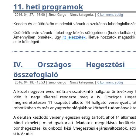
11. heti programok
2016. 04. 27. - 16:00 | SimonGergo | Nincs kategória. |
0 komment eddig
Kedden és csütörtökön mindenkit várunk a szokásos laborfoglalkozás
Csütörtök este várunk titeket egy közös sütögetésen (hurka-kolbász),
Amennyiben jönnétek, úgy
itt jelezzétek
, illetve hozzatok magatok
este költségeit.
IV. Országos Hegesztési 
összefoglaló
2016. 04. 18. - 15:53 | SimonGergo | Nincs kategória. |
0 komment eddig
A közel negyven éves múltra visszatekintő hallgatói öntevékeny 
idén is nagy sikerrel rendezte meg a IV. Országos Hegesz
megmérettetésen 11 csapatot alkotó 44 hallgató versenyzett, ak
robotikában és más anyagtechnológiákhoz köthető tudományok ter
A délután kezdődő verseny egészen estig tartott, ahol 14 állomást 
Mind elméleti, mind gyakorlati feladatok megoldásra kerültek:
ponthegesztés, különböző kézi ívhegesztési eljárásváltozatok, activ
stb. Az idei