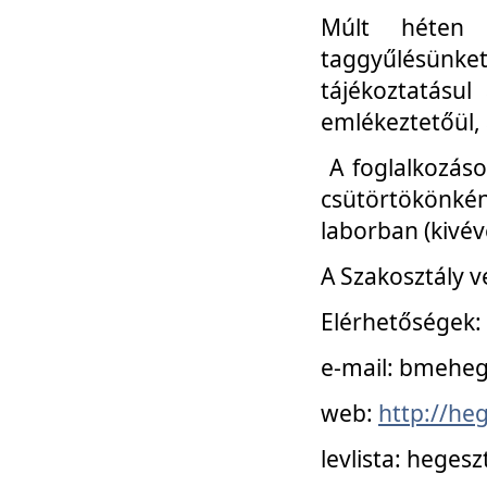
Múlt héten 
taggyűlésünke
tájékoztatásul
emlékeztetőül, a
A foglalkozáso
csütörtökönké
laborban (kivév
A Szakosztály v
Elérhetőségek:
e-mail: bmehe
web:
http://he
levlista: hege