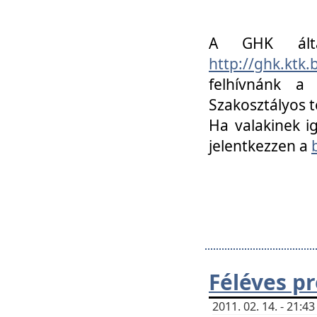
A GHK álta
http://ghk.ktk
felhívnánk a
Szakosztályos t
Ha valakinek i
jelentkezzen a
Féléves p
2011. 02. 14. - 21: