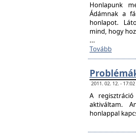
Honlapunk me
Ádámnak a fár
honlapot. Lát
mind, hogy hoz
...
Tovább
Problémák
2011. 02. 12. - 17:
A regisztráci
aktiváltam. 
honlappal kapcs