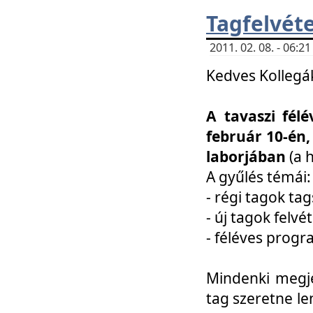
Tagfelvéte
2011. 02. 08. - 06:
Kedves Kollegá
A tavaszi fél
február 10-én,
laborjában
(a 
A gyűlés témái:
- régi tagok t
- új tagok felvé
- féléves prog
Mindenki megje
tag szeretne le