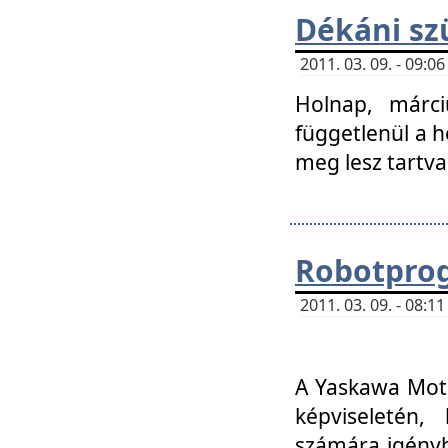
Dékáni sz
2011. 03. 09. - 09:
Holnap, márci
függetlenül a h
meg lesz tartva
Robotpro
2011. 03. 09. - 08:
A Yaskawa Moto
képviseletén, 
számára igényb