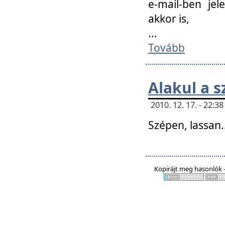
e-mail-ben jel
akkor is,
...
Tovább
Alakul a s
2010. 12. 17. - 22:
Szépen, lassan..
Kopirájt meg hasonlók -