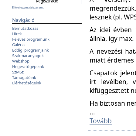
megrendezzük.
Elfelejtettem a jelszavam...
lesznek (pl. WPS
Navigáció
Az idei évben 
Bemutatkozás
Hírek
állnia, így max
Féléves programunk
Galéria
A nevezési hat
Eddigi programjaink
Szakmai anyagok
miatt érdemes 
Webshop
Hegesztőgépeink
Csapatok jele
SzMSz
Támogatóink
írt levélben,
Elérhetőségeink
kifüggesztett n
Ha biztosan ne
...
Tovább