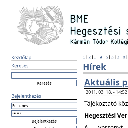
Kezdőlap
1
|
2
|
3
|
4
|
5
|
6
|
7
|
8
Hírek
Keresés
Aktuális 
2011. 03. 18. - 14:
Bejelentkezés
Tájékoztató kö
Hegesztési Vers
A versenyt 