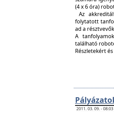
(4 x 6 óra) ro
Az akkreditál
folytatott tan
ad a résztvevő
A tanfolyamok
található robot
Részletekért és
Pályázato
2011. 03. 09. - 08: