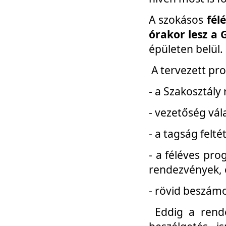
A szokásos
fél
órakor lesz a 
épületen belül.
A tervezett pr
- a Szakosztály
- vezetőség vál
- a tagság felt
- a féléves pro
rendezvények, 
- rövid beszámo
Eddig a rende