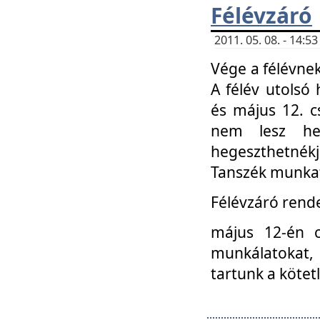
Félévzáró
2011. 05. 08. - 14:
Vége a félévnek
A félév utolsó 
és május 12. c
nem lesz heg
hegeszthetnék
Tanszék munkat
Félévzáró rend
május 12-én c
munkálatokat, 
tartunk a kötet