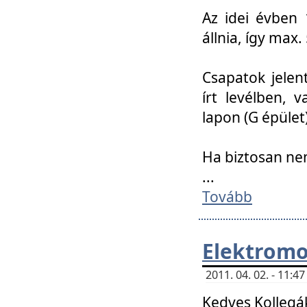
Az idei évben 
állnia, így max
Csapatok jele
írt levélben, 
lapon (G épület)
Ha biztosan ne
...
Tovább
Elektromo
2011. 04. 02. - 11:
Kedves Kollegá