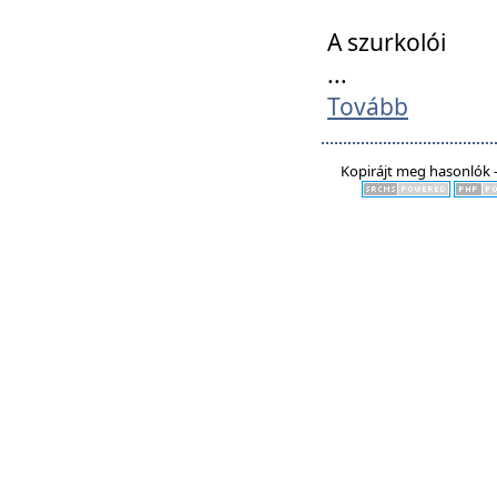
A szurkolói
...
Tovább
Kopirájt meg hasonlók -