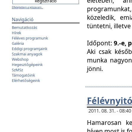
életében, a
programunkat, a
Elfelejtettem a jelszavam...
közeledik, em
Navigáció
tüntetni, illetve
Bemutatkozás
Hírek
Féléves programunk
Időpont:
9.-e, 
Galéria
Eddigi programjaink
Aki csak későb
Szakmai anyagok
munka nagyon 
Webshop
Hegesztőgépeink
jönni.
SzMSz
Támogatóink
Elérhetőségeink
Félévnyit
2011. 08. 31. - 08:
Hamarosan ke
híven most is f