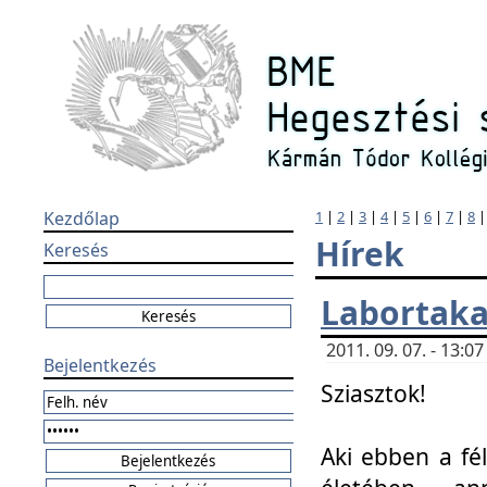
Kezdőlap
1
|
2
|
3
|
4
|
5
|
6
|
7
|
8
Hírek
Keresés
Labortaka
2011. 09. 07. - 13:
Bejelentkezés
Sziasztok!
Aki ebben a fél