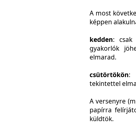
A most követke
képpen alakuln
kedden
: csak
gyakorlók jöh
elmarad.
csütörtökön
: 
tekintettel elm
A versenyre (mo
papírra felírj
küldtök.