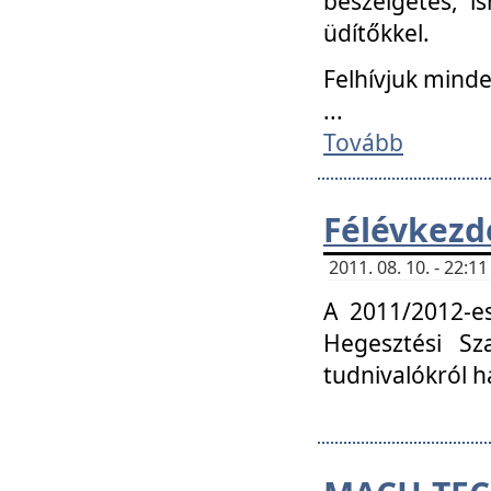
beszélgetés, i
üdítőkkel.
Felhívjuk mind
...
Tovább
Félévkezd
2011. 08. 10. - 22:
A 2011/2012-e
Hegesztési Sza
tudnivalókról 