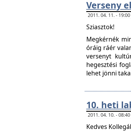
Verseny el
2011. 04. 11. - 19:
Sziasztok!
Megkérnék mind
óráig ráér vala
versenyt kultú
hegesztési fog
lehet jönni taka
10. heti l
2011. 04. 10. - 08:
Kedves Kollegá