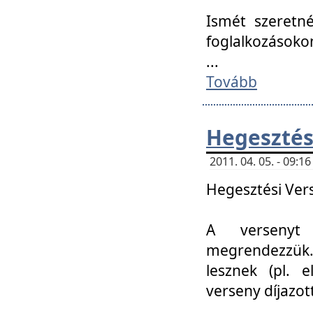
Ismét szeretné
foglalkozásoko
...
Tovább
Hegesztés
2011. 04. 05. - 09:
Hegesztési Verse
A versenyt 
megrendezzük.
lesznek (pl. e
verseny díjazo