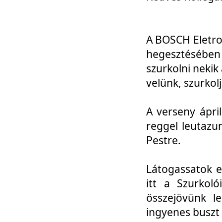
A BOSCH Eletro
hegesztésébe
szurkolni nekik
velünk, szurkol
A verseny ápri
reggel leutazu
Pestre.
Látogassatok e
itt a Szurkoló
összejövünk l
ingyenes buszt