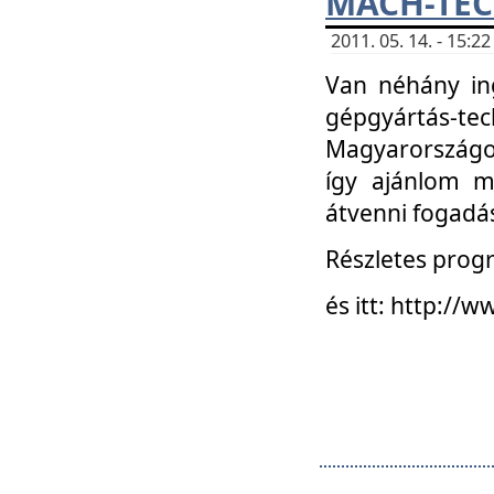
MACH-TECH
2011. 05. 14. - 15:
Van néhány in
gépgyártás-tech
Magyarországon
így ajánlom m
átvenni fogadá
Részletes progr
és itt: http:/