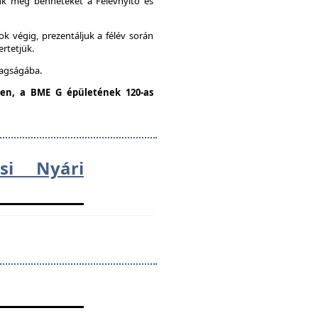
unk meg benneteket a Félévnyitó és
k végig, prezentáljuk a félév során
ertetjük.
tagságába.
dden, a BME G épületének 120-as
ési Nyári