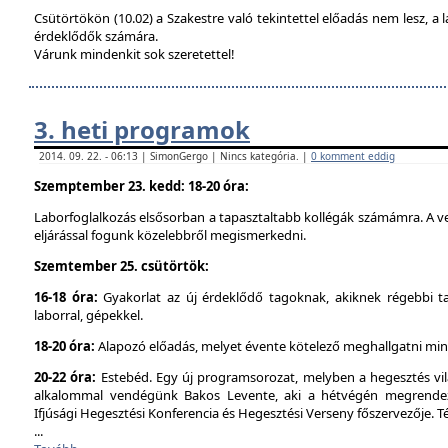
Csütörtökön (10.02) a Szakestre való tekintettel előadás nem lesz, a l
érdeklődők számára.
Várunk mindenkit sok szeretettel!
3. heti programok
2014. 09. 22. - 06:13 | SimonGergo | Nincs kategória. |
0 komment eddig
Szemptember 23. kedd: 18-20 óra:
Laborfoglalkozás elsősorban a tapasztaltabb kollégák számámra. A ve
eljárással fogunk közelebbről megismerkedni.
Szemtember 25. csütörtök:
16-18 óra:
Gyakorlat az új érdeklődő tagoknak, akiknek régebbi t
laborral, gépekkel.
18-20 óra:
Alapozó előadás, melyet évente kötelező meghallgatni min
20-22 óra:
Estebéd. Egy új programsorozat, melyben a hegesztés vilá
alkalommal vendégünk Bakos Levente, aki a hétvégén megrendez
Ifjúsági Hegesztési Konferencia és Hegesztési Verseny főszervezője. 
...