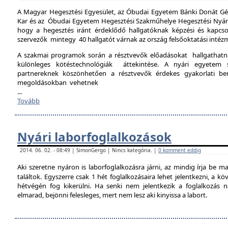
A Magyar Hegesztési Egyesület, az Óbudai Egyetem Bánki Donát Gé
Kar és az Óbudai Egyetem Hegesztési Szakműhelye Hegesztési Nyári 
hogy a hegesztés iránt érdeklődő hallgatóknak képzési és kapcso
szervezők mintegy 40 hallgatót várnak az ország felsőoktatási intéz
A szakmai programok során a résztvevők előadásokat hallgathat
különleges kötéstechnológiák áttekintése. A nyári egyetem 
partnereknek köszönhetően a résztvevők érdekes gyakorlati b
megoldásokban vehetnek
...
Tovább
Nyári laborfoglalkozások
2014. 06. 02. - 08:49 | SimonGergo | Nincs kategória. |
0 komment eddig
Aki szeretne nyáron is laborfoglalkozásra járni, az mindig írja be m
találtok. Egyszerre csak 1 hét foglalkozásaira lehet jelentkezni, a k
hétvégén fog kikerülni. Ha senki nem jelentkezik a foglalkozás na
elmarad, bejönni felesleges, mert nem lesz aki kinyissa a labort.