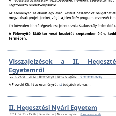
A hegesztési Szakosztály vezetőségének nevében, szeretettel hív
Tagttoborzó rendezvényünkre.
Az eseményen az elmúlt egy évről készült beszámolót hallgathatjáto
megvalósult projektjeinket, végül a jelen félév programtervezetét ism
Ezt követően lehetőségetek lesz jelentkezni a Szakosztály érdeklődő 
A Félévnyitó 18:00-kor veszi kezdetét szeptember 9-én, ke
termében.
Visszajelzések a II. Hegeszt
Egyetemről
2014. 09. 06. - 05:12 | SimonGergo | Nincs kategória. |
0 komment eddig
A Froweld Kft. írt az eseményről,
itt
tudjátok elolvasni.
II. Hegesztési Nyári Egyetem
2014. 06. 23. - 15:26 | SimonGergo | Nincs kategória. |
0 komment eddig