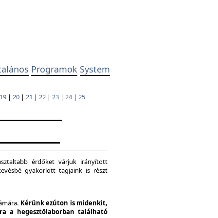
talános
Programok
System
19
|
20
|
21
|
22
|
23
|
24
|
25
ztaltabb érdőket várjuk irányított
evésbé gyakorlott tagjaink is részt
zámára.
Kérünk ezúton is midenkit,
pra a hegesztőlaborban található