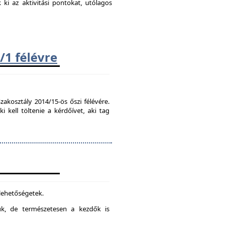
k ki az aktivitási pontokat, utólagos
/1 félévre
zakosztály 2014/15-ös őszi félévére.
kell töltenie a kérdőívet, aki tag
 lehetőségetek.
juk, de természetesen a kezdők is