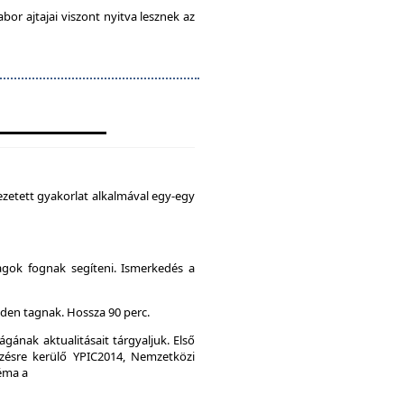
abor ajtajai viszont nyitva lesznek az
zetett gyakorlat alkalmával egy-egy
agok fognak segíteni. Ismerkedés a
den tagnak. Hossza 90 perc.
gának aktualitásait tárgyaljuk. Első
ésre kerülő YPIC2014, Nemzetközi
Téma a