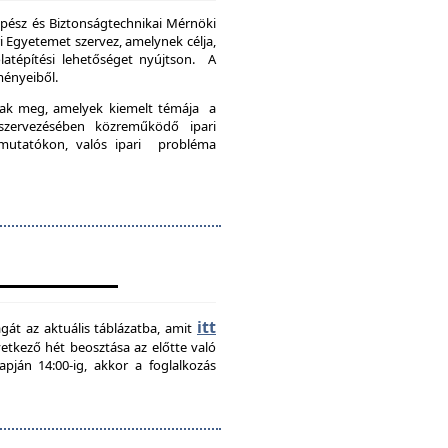
pész és Biztonságtechnikai Mérnöki
Egyetemet szervez, amelynek célja,
latépítési lehetőséget nyújtson. A
ményeiből.
nak meg, amelyek kiemelt témája a
szervezésében közreműködő ipari
emutatókon, valós ipari probléma
itt
agát az aktuális táblázatba, amit
övetkező hét beosztása az előtte való
pján 14:00-ig, akkor a foglalkozás