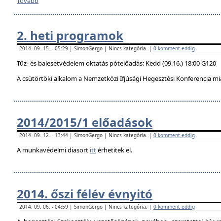
Tovább
2. heti programok
2014. 09. 15. - 05:29 | SimonGergo | Nincs kategória. |
0 komment eddig
Tűz- és balesetvédelem oktatás pótelőadás: Kedd (09.16.) 18:00 G120
A csütörtöki alkalom a Nemzetközi Ifjúsági Hegesztési Konferencia mi
2014/2015/1 előadások
2014. 09. 12. - 13:44 | SimonGergo | Nincs kategória. |
0 komment eddig
A munkavédelmi diasort
itt
érhetitek el.
2014. őszi félév évnyitó
2014. 09. 06. - 04:59 | SimonGergo | Nincs kategória. |
0 komment eddig