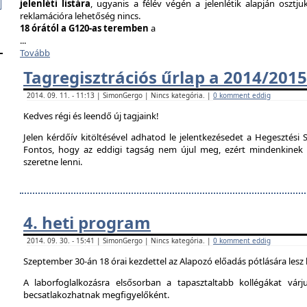
jelenléti listára
, ugyanis a félév végén a jelenlétik alapján osztju
reklamációra lehetőség nincs.
18 órától a G120-as teremben
a
...
Tovább
Tagregisztrációs űrlap a 2014/2015
2014. 09. 11. - 11:13 | SimonGergo | Nincs kategória. |
0 komment eddig
Kedves régi és leendő új tagjaink!
Jelen kérdőív kitöltésével adhatod le jelentkezésedet a Hegesztési S
Fontos, hogy az eddigi tagság nem újul meg, ezért mindenkinek ki 
szeretne lenni.
4. heti program
2014. 09. 30. - 15:41 | SimonGergo | Nincs kategória. |
0 komment eddig
Szeptember 30-án 18 órai kezdettel az Alapozó előadás pótlására lesz
A laborfoglalkozásra elsősorban a tapasztaltabb kollégákat vár
becsatlakozhatnak megfigyelőként.