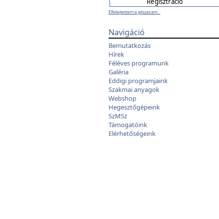
Elfelejtettem a jelszavam...
Navigáció
Bemutatkozás
Hírek
Féléves programunk
Galéria
Eddigi programjaink
Szakmai anyagok
Webshop
Hegesztőgépeink
SzMSz
Támogatóink
Elérhetőségeink