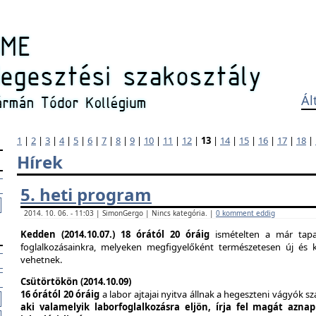
Ál
1
|
2
|
3
|
4
|
5
|
6
|
7
|
8
|
9
|
10
|
11
|
12
|
13
|
14
|
15
|
16
|
17
|
18
|
Hírek
5. heti program
2014. 10. 06. - 11:03 | SimonGergo | Nincs kategória. |
0 komment eddig
Kedden (2014.10.07.)
18 órától 20 óráig
ismételten a már tapas
foglalkozásainkra, melyeken megfigyelőként természetesen új és k
vehetnek.
Csütörtökön (2014.10.09)
16 órától 20 óráig
a labor ajtajai nyitva állnak a hegeszteni vágyók s
aki valamelyik laborfoglalkozásra eljön, írja fel magát azna