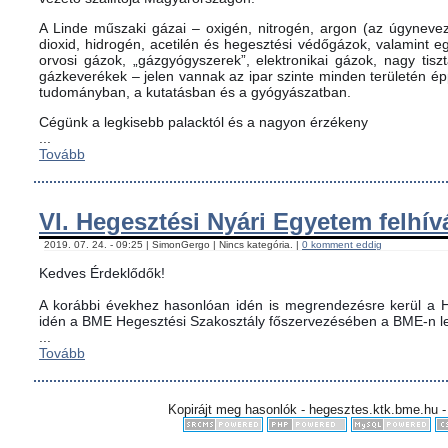
A Linde műszaki gázai – oxigén, nitrogén, argon (az úgynevez
dioxid, hidrogén, acetilén és hegesztési védőgázok, valamint
orvosi gázok, „gázgyógyszerek”, elektronikai gázok, nagy tis
gázkeverékek – jelen vannak az ipar szinte minden területén é
tudományban, a kutatásban és a gyógyászatban.
Cégünk a legkisebb palacktól és a nagyon érzékeny
...
Tovább
VI. Hegesztési Nyári Egyetem felhív
2019. 07. 24. - 09:25 | SimonGergo | Nincs kategória. |
0 komment eddig
Kedves Érdeklődők!
A korábbi évekhez hasonlóan idén is megrendezésre kerül a H
idén a BME Hegesztési Szakosztály főszervezésében a BME-n le
...
Tovább
Kopirájt meg hasonlók - hegesztes.ktk.bme.hu -