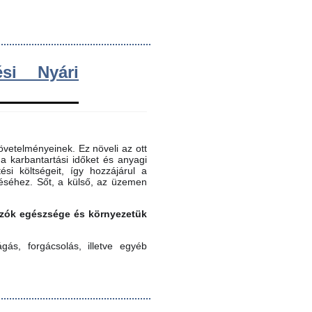
si Nyári
vetelményeinek. Ez növeli az ott
 a karbantartási időket és anyagi
ési költségeit, így hozzájárul a
éséhez. Sőt, a külső, az üzemen
gozók egészsége és környezetük
ás, forgácsolás, illetve egyéb