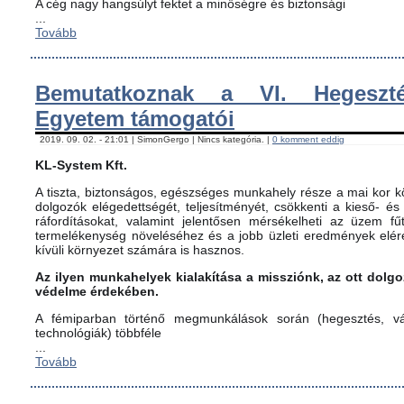
A cég nagy hangsúlyt fektet a minőségre és biztonsági
...
Tovább
Bemutatkoznak a VI. Hegeszté
Egyetem támogatói
2019. 09. 02. - 21:01 | SimonGergo | Nincs kategória. |
0 komment eddig
KL-System Kft.
A tiszta, biztonságos, egészséges munkahely része a mai kor kö
dolgozók elégedettségét, teljesítményét, csökkenti a kieső- és
ráfordításokat, valamint jelentősen mérsékelheti az üzem fűt
termelékenység növeléséhez és a jobb üzleti eredmények elér
kívüli környezet számára is hasznos.
Az ilyen munkahelyek kialakítása a missziónk, az ott dol
védelme érdekében.
A fémiparban történő megmunkálások során (hegesztés, vág
technológiák) többféle
...
Tovább