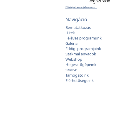
Elfelejtettem a jelszavam...
Navigáció
Bemutatkozás
Hírek
Féléves programunk
Galéria
Eddigi programjaink
Szakmai anyagok
Webshop
Hegesztőgépeink
SzMSz
Támogatóink
Elérhetőségeink