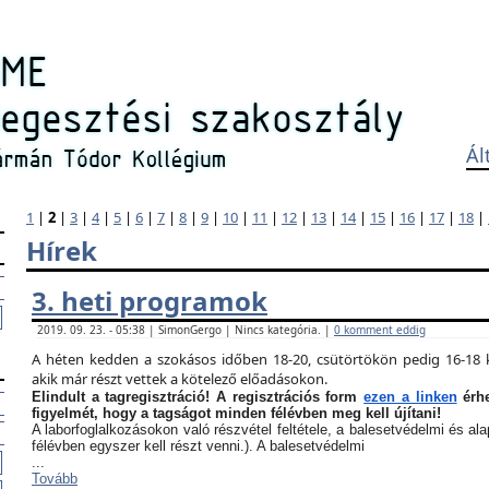
Ál
1
|
2
|
3
|
4
|
5
|
6
|
7
|
8
|
9
|
10
|
11
|
12
|
13
|
14
|
15
|
16
|
17
|
18
|
Hírek
3. heti programok
2019. 09. 23. - 05:38 | SimonGergo | Nincs kategória. |
0 komment eddig
A héten kedden a szokásos időben 18-20, csütörtökön pedig 16-18 k
akik már részt vettek a kötelező előadásokon.
Elindult a tagregisztráció! A regisztrációs form
ezen a linken
érhe
figyelmét, hogy a tagságot minden félévben meg kell újítani!
A laborfoglalkozásokon való részvétel feltétele, a balesetvédelmi és a
félévben egyszer kell részt venni.). A balesetvédelmi
...
Tovább