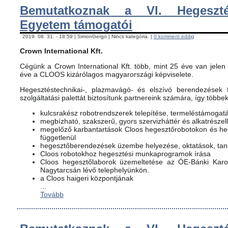
Bemutatkoznak a VI. Hegeszté
Egyetem támogatói
2019. 08. 31. - 18:59 | SimonGergo | Nincs kategória. |
0 komment eddig
Crown International Kft.
Cégünk a Crown International Kft. több, mint 25 éve van jelen 
éve a CLOOS kizárólagos magyarországi képviselete.
Hegesztéstechnikai-, plazmavágó- és elszívó berendezések f
szolgáltatási palettát biztosítunk partnereink számára, így többe
kulcsrakész robotrendszerek telepítése, termeléstámogat
megbízható, szakszerű, gyors szervizháttér és alkatrészel
megelőző karbantartások Cloos hegesztőrobotokon és h
függetlenül
hegesztőberendezések üzembe helyezése, oktatások, ta
Cloos robotokhoz hegesztési munkaprogramok írása
Cloos hegesztőlaborok üzemeltetése az ÓE-Bánki Karon
Nagytarcsán lévő telephelyünkön.
a Cloos haigeri központjának
...
Tovább