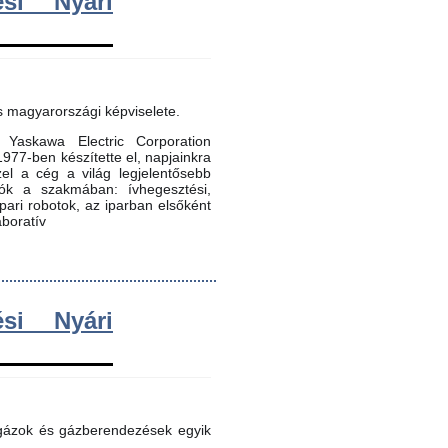
si Nyári
s magyarországi képviselete.
Yaskawa Electric Corporation
 1977-ben készítette el, napjainkra
zel a cég a világ legjelentősebb
dók a szakmában: ívhegesztési,
 ipari robotok, az iparban elsőként
aboratív
si Nyári
 gázok és gázberendezések egyik