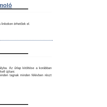
ámoló
 linkeken érhetőek el.
ályba. Az űrlap kitöltése a korábban
ell újítani.
minden tagnak minden félévben részt