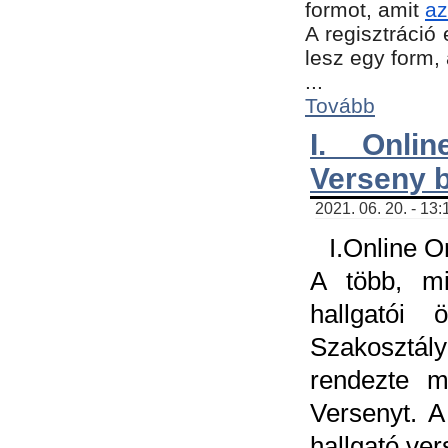
formot, amit
az
A regisztráció 
lesz egy form,
...
Tovább
I. Onli
Verseny 
2021. 06. 20. - 13
I.Online 
A több, mi
hallgatói
Szakosztál
rendezte m
Versenyt. A
hallgató ve