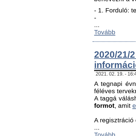
- 1. Forduló: 
-
...
Tovább
2020/21
informác
2021. 02. 19. - 16
A tegnapi évn
féléves tervek
A taggá válásh
formot
, amit
e
A regisztráció 
...
Tovább