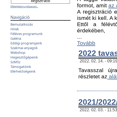
formot, amit
az 
Elfelejtettem a jelszavam...
A regisztráció e
Navigáció
ismét ki kell. A
Ettől a félév
Bemutatkozás
Hírek
érdekében,
Féléves programunk
...
Galéria
Tovább
Eddigi programjaink
Szakmai anyagok
2022 tava
Webshop
Hegesztőgépeink
2022. 02. 14. - 09:1
SzMSz
Támogatóink
Tavasszal újr
Elérhetőségeink
részletet az
alá
2021/2022/
2022. 02. 03. - 11:5