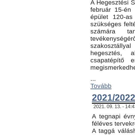
A Hegesztési Sz
február 15-én 
épület 120-a
szükséges felt
számára tar
tevékenységéről
szakosztálly
hegesztés, 
csapatépítő e
megismerkedhet
...
Tovább
2021/2022
2021. 09. 13. - 14:
A tegnapi évny
féléves tervekr
A taggá válásh