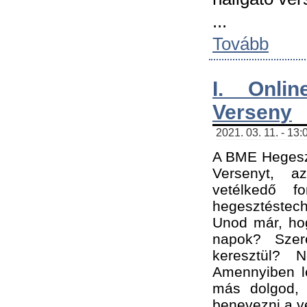
...
Tovább
I. Onli
Verseny
2021. 03. 11. - 13:
A BME Hegeszt
Versenyt, a
vetélkedő f
hegesztéstec
Unod már, hog
napok? Szer
keresztül? 
Amennyiben le
más dolgod,
benevezni a ve