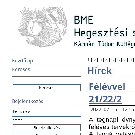
Kezdőlap
1
|
2
|
3
|
4
|
5
|
6
|
7
|
8
Hírek
Keresés
Félévvel
21/22/2
Bejelentkezés
2022. 02. 16. - 12:
A tegnapi évny
féléves tervekrő
A taggá válásho