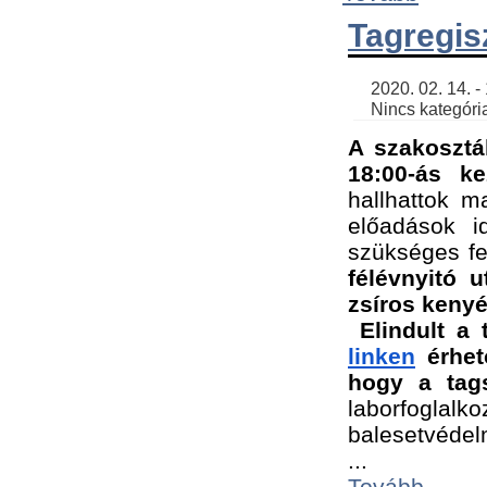
Tagregis
    2020. 02. 14. - 18:56 | SimonGergo | 

    Nincs kategória
A szakosztá
18:00-ás ke
hallhattok ma
előadások id
szükséges fe
félévnyitó u
zsíros kenyé
Elindult a 
linken
 érhet
hogy a tags
laborfogla
balesetvédel
...
Tovább