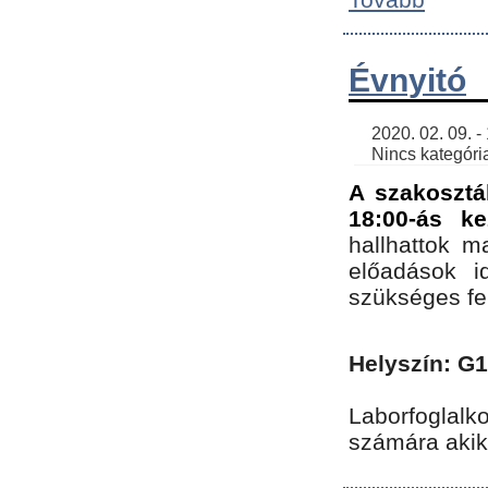
Évnyitó
    2020. 02. 09. - 19:30 | SimonGergo | 

    Nincs kategória
A szakosztá
18:00-ás ke
hallhattok ma
előadások id
szükséges fe
Helyszín: G
Laborfoglalk
számára akik