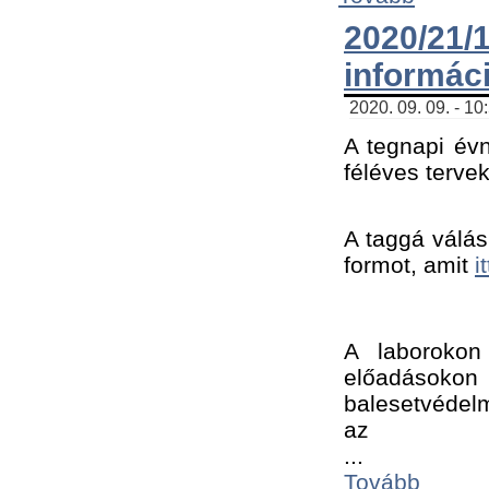
2020/21
informác
2020. 09. 09. - 10
A tegnapi évn
féléves tervek
A taggá válásh
formot, amit 
i
A laborokon 
előadásokon 
balesetvédelm
az ﻿
...
Tovább