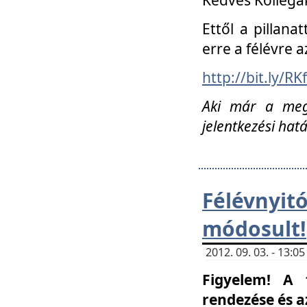
Ettől a pillana
erre a félévre a
http://bit.ly/RK
Aki már a megn
jelentkezési hat
Félévnyi
módosult!
2012. 09. 03. - 13:
Figyelem! A 
rendezése és 