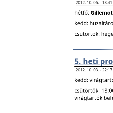
2012. 10. 06. - 18:
hétfő:
Gillemo
kedd: huzaltáro
csütörtök: hege
5. heti p
2012. 10. 03. - 22:
kedd: virágtar
csütörtök: 18:0
virágtartók bef