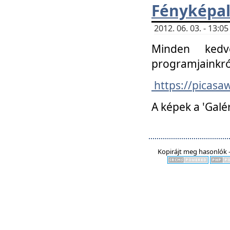
Fényképa
2012. 06. 03. - 13:
Minden kedv
programjainkró
https://picas
A képek a 'Galé
Kopirájt meg hasonlók -