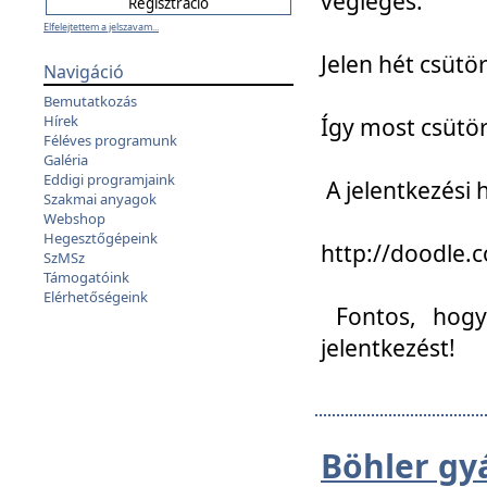
végleges:
Elfelejtettem a jelszavam...
Jelen hét csütör
Navigáció
Bemutatkozás
Hírek
Így most csütö
Féléves programunk
Galéria
Eddigi programjaink
A jelentkezési h
Szakmai anyagok
Webshop
Hegesztőgépeink
http://doodle
SzMSz
Támogatóink
Elérhetőségeink
Fontos, hogy 
jelentkezést!
Böhler gy