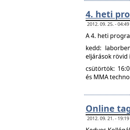
4. heti p
2012. 09. 25. - 04:
A 4. heti prog
kedd: laborbe
eljárások rövid
csütörtök: 16:
és MMA technoló
Online ta
2012. 09. 21. - 19:
Kedves Kollégá