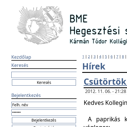
Kezdőlap
1
|
2
|
3
|
4
|
5
|
6
|
7
|
8
Hírek
Keresés
Csütörtök
2012. 11. 06. - 21:
Bejelentkezés
Kedves Kollegin
A paprikás k