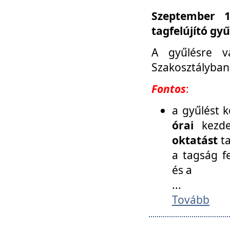
Szeptember 1
tagfelújító gy
A gyűlésre v
Szakosztályban
Fontos
:
a gyűlést 
órai
kezde
oktatást
t
a tagság f
és a
...
Tovább