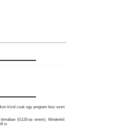
okon kívül csak egy program lesz ezen
s témában (G120-as terem). Mindenkit
ől is.