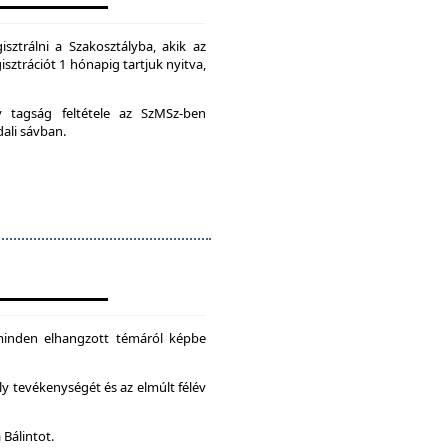
isztrálni a Szakosztályba, akik az
isztrációt 1 hónapig tartjuk nyitva,
ív tagság feltétele az SzMSz-ben
dali sávban.
 minden elhangzott témáról képbe
ly tevékenységét és az elmúlt félév
 Bálintot.