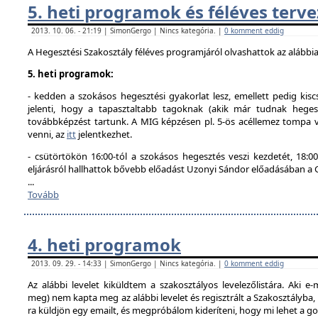
5. heti programok és féléves terve
2013. 10. 06. - 21:19 | SimonGergo | Nincs kategória. |
0 komment eddig
A Hegesztési Szakosztály féléves programjáról olvashattok az alábbi
5. heti programok:
- kedden a szokásos hegesztési gyakorlat lesz, emellett pedig kisc
jelenti, hogy a tapasztaltabb tagoknak (akik már tudnak hegesz
továbbképzést tartunk. A MIG képzésen pl. 5-ös acéllemez tompa va
venni, az
itt
jelentkezhet.
- csütörtökön 16:00-tól a szokásos hegesztés veszi kezdetét, 18
eljárásról hallhattok bővebb előadást Uzonyi Sándor előadásában a
...
Tovább
4. heti programok
2013. 09. 29. - 14:33 | SimonGergo | Nincs kategória. |
0 komment eddig
Az alábbi levelet kiküldtem a szakosztályos levelezőlistára. Aki e-
meg) nem kapta meg az alábbi levelet és regisztrált a Szakosztályba
ra küldjön egy emailt, és megpróbálom kideríteni, hogy mi lehet a g