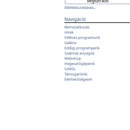
Elfelejtettem a jelszavam...
Navigáció
Bemutatkozás
Hírek
Féléves programunk
Galéria
Eddigi programjaink
Szakmai anyagok
Webshop
Hegesztőgépeink
SzMSz
Támogatóink
Elérhetőségeink