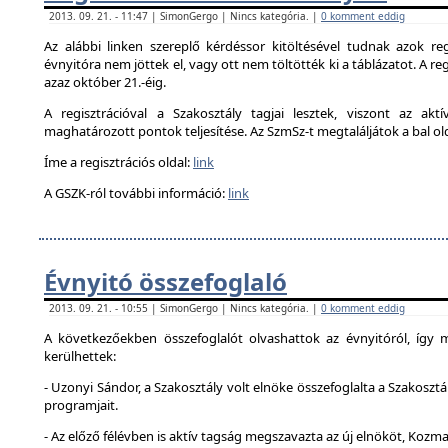
2013. 09. 21. - 11:47 | SimonGergo | Nincs kategória. |
0 komment eddig
Az alábbi linken szereplő kérdéssor kitöltésével tudnak azok reg
évnyitóra nem jöttek el, vagy ott nem töltötték ki a táblázatot. A reg
azaz október 21.-éig.
A regisztrációval a Szakosztály tagjai lesztek, viszont az akt
maghatározott pontok teljesítése. Az SzmSz-t megtaláljátok a bal ol
Íme a regisztrációs oldal:
link
A GSZK-ról további információ:
link
Évnyitó összefoglaló
2013. 09. 21. - 10:55 | SimonGergo | Nincs kategória. |
0 komment eddig
A következőekben összefoglalót olvashattok az évnyitóról, így
kerülhettek:
- Uzonyi Sándor, a Szakosztály volt elnöke összefoglalta a Szakosztá
programjait.
- Az előző félévben is aktív tagság megszavazta az új elnököt, Kozma