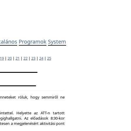
talános
Programok
System
19
|
20
|
21
|
22
|
23
|
24
|
25
enneteket róluk, hogy semmiről ne
tettel. Helyette az ATT-n tartott
hallgatni. Az előadások 8:30-kor
tesen a megjelenésért aktivitási pont