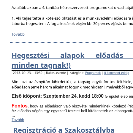
Az alábbiakban a 4. tanítási hétre szervezett programokat olvashatjá
1. Aki teljesítette a kötelező oktatást és a munkavédelmi előadásra i
laborba hegeszteni. A foglalkozások elején kb. 30 perces eljárás bem
...
Tovább
Hegesztési alapok előadás (
minden tagnak!)
2013. 09. 23. - 13:39 | BakosLevente | Kategória:
Programok
|
0 komment eddig
Mint azt az évnyitón kihirdettük, a tagság egyik fontos feltétel
előadáson (erre három alkalmat fogunk meghirdetni, melyekből egyen
Első időpont: Szeptember 24. kedd 18:00
G épület első em
Fontos
, hogy az előadáson való részvétel mindenkinek kötelező (rég
Az előadás végén egy egyszerű tesztet kell kitöltenetek az elhangzott
...
Tovább
Regisztráció a Szakosztályba