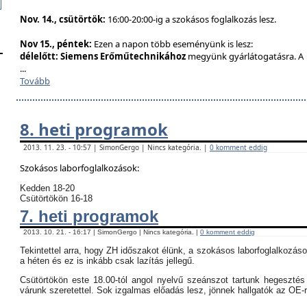
Nov. 14., csütörtök:
16:00-20:00-ig a szokásos foglalkozás lesz.
Nov 15., péntek:
Ezen a napon több eseményünk is lesz:
délelőtt:
Siemens Erőműtechnikához
megyünk gyárlátogatásra. A
...
Tovább
8. heti programok
2013. 11. 23. - 10:57 | SimonGergo | Nincs kategória. |
0 komment eddig
Szokásos laborfoglalkozások:
Kedden 18-20
Csütörtökön 16-18
7. heti programok
2013. 10. 21. - 16:17 | SimonGergo | Nincs kategória. |
0 komment eddig
Tekintettel arra, hogy ZH időszakot élünk, a szokásos laborfoglalkozás
a héten és ez is inkább csak lazítás jellegű.
Csütörtökön este 18.00-tól angol nyelvű szeánszot tartunk hegeszté
várunk szeretettel. Sok izgalmas előadás lesz, jönnek hallgatók az OE-r