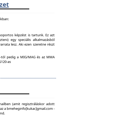
zet
akban:
soportos képzést is tartunk. Ez azt
teni) egy speciális alkalmazásból
rrata lesz. Aki ezen szeretne részt
:00-tól pedig a MIG/MAG és az MMA
 G120-as
mailben (amit regisztráláskor adott
, az a bmeheginfo[kukac]gmail.com -
ond.