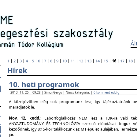
Ál
1
|
2
|
3
|
4
|
5
|
6
|
7
|
8
|
9
|
10
|
11
|
12
|
13
|
14
|
15
|
16
|
17
|
18
|
Hírek
10. heti programok
2013. 11. 25. - 09:28 | SimonGergo | Nincs kategória. |
0 komment eddig
A közeljövőben elég sok programunk lesz, így tájékoztatnánk b
maradjatok le.
Nov. 12, kedd.:
Laborfoglalkozás NEM lesz a TDK-ra való tekin
ANYAGTUDOMÁNY ÉS TECHNOLÓGIA szekció előadásait fogjuk végig
kezdődnek, így 8:15-kor találkozunk az MT épület aulájában. Természe
jár.