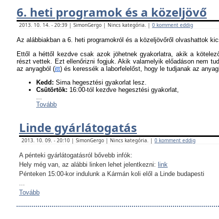
6. heti programok és a közeljövő
2013. 10. 14. - 20:39 | SimonGergo | Nincs kategória. |
0 komment eddig
Az alábbiakban a 6. heti programokról és a közeljövőről olvashattok ki
Ettől a héttől kezdve csak azok jöhetnek gyakorlatra, akik a kötel
részt vettek. Ezt ellenőrizni fogjuk. Akik valamelyik előadáson nem tu
az anyagból (
itt
) és keressék a laborfelelőst, hogy le tudjanak az anyagb
K
edd:
Sima hegesztési gyakorlat lesz.
Csütörtök:
16:00-tól kezdve hegesztési gyakorlat,
...
Tovább
Linde gyárlátogatás
2013. 10. 09. - 20:10 | SimonGergo | Nincs kategória. |
0 komment eddig
A pénteki gyárlátogatásról bővebb infók:
Hely még van, az alábbi linken lehet jelentkezni:
link
Pénteken 15:00-kor indulunk a Kármán koli elől a Linde budapesti
...
Tovább