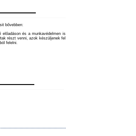
csit bővebben:
ező előadáson és a munkavédelmen is
dtak részt venni, azok készüljenek fel
ól felelni.