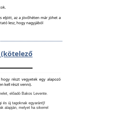
tok.
s eljött, az a jövőhéten már jöhet a
utató lesz, hogy nagyjából
kötelező
e, hogy részt vegyetek egy alapozó
 kell részt venni).
elet, előadó Bakos Levente.
i és új tagoknak egyaránt)!
ak alapján, melyet ha sikerrel