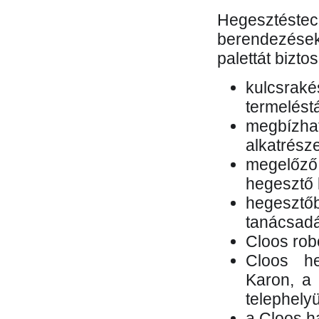
Hegesztés
berendezések 
palettát bizto
kulcsr
termelés
megbízh
alkatrésze
megelőző
hegesztő 
hegesztő
tanácsad
Cloos rob
Cloos he
Karon, a 
telephely
a Cloos h