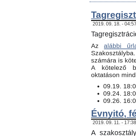
Tagregiszt
2019. 09. 18. - 04:5
Tagregisztráci
Az
alábbi űrl
Szakosztályba.
számára is köte
​A kötelező b
oktatáson minde
09.19. 18:0
09.24. 18:0
09.26. 16:0
Évnyitó, f
2019. 09. 11. - 17:3
A szakosztál