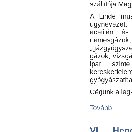
szállítója Ma
A Linde műs
úgynevezett 
acetilén és
nemesgáz
„gázgyógysze
gázok, vizsg
ipar szin
kereskedele
gyógyászatb
Cégünk a leg
...
Tovább
VI. Heg