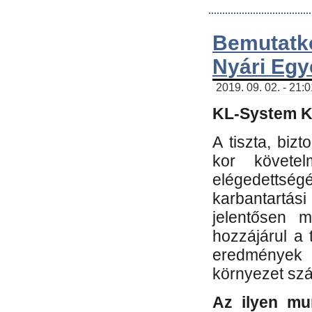
Bemutatk
Nyári Egy
2019. 09. 02. - 21:
KL-System Kf
A tiszta, bi
kor követe
elégedettség
karbantartás
jelentősen m
hozzájárul a
eredmények e
környezet sz
Az ilyen mu