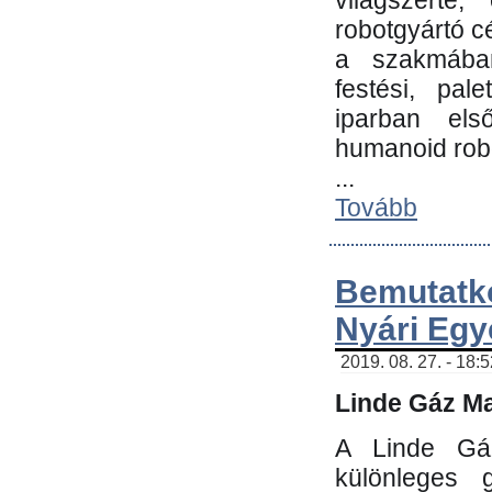
világszerte
robotgyártó c
a szakmában:
festési, pale
iparban els
humanoid robo
...
Tovább
Bemutatk
Nyári Egy
2019. 08. 27. - 18:
Linde Gáz Ma
A Linde Gáz
különleges 