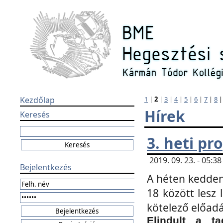
Kezdőlap
1
|
2
|
3
|
4
|
5
|
6
|
7
|
8
Hírek
Keresés
3. heti p
2019. 09. 23. - 05:
Bejelentkezés
A héten kedden
18 között lesz 
kötelező előad
Elindult a ta