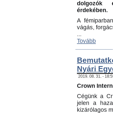
dolgozók 
érdekében.
A fémiparba
vágás, forgác
...
Tovább
Bemutatk
Nyári Egy
2019. 08. 31. - 18:
Crown Interna
Cégünk a Cro
jelen a haz
kizárólagos m