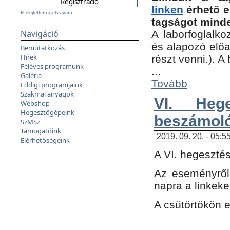
linken
érhető e
Elfelejtettem a jelszavam...
tagságot minde
Navigáció
A laborfoglalko
és alapozó előa
Bemutatkozás
Hírek
részt venni.). 
Féléves programunk
...
Galéria
Tovább
Eddigi programjaink
Szakmai anyagok
VI. Heg
Webshop
Hegesztőgépeink
beszámol
SzMSz
Támogatóink
2019. 09. 20. - 05:5
Elérhetőségeink
A VI. hegeszté
Az eseményről
napra a linkeke
A csütörtökön 