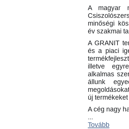
A magyar m
Csiszolósze
minőségi kös
év szakmai tap
A GRANIT ter
és a piaci i
termékfejles
illetve egy
alkalmas sze
állunk egye
megoldásokat
új termékeket 
A cég nagy ha
...
Tovább