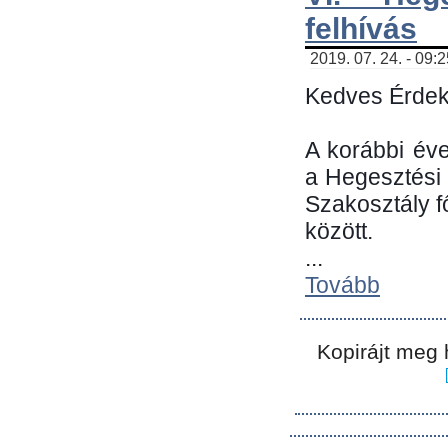
felhívás
2019. 07. 24. - 09:
Kedves Érdek
A korábbi év
a Hegesztési
Szakosztály 
között.
...
Tovább
Kopirájt meg 