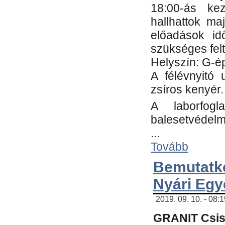
18:00-ás kez
hallhattok ma
előadások id
szükséges fel
Helyszín: G-ép
A félévnyitó 
zsíros kenyér.
A laborfogl
balesetvédelm
...
Tovább
Bemutatk
Nyári Egy
2019. 09. 10. - 08:
GRANIT Csis