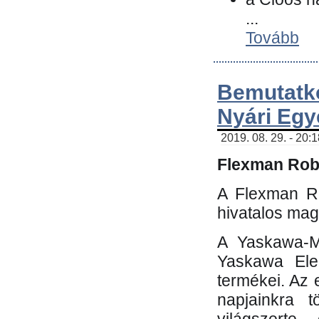
...
Tovább
Bemutatk
Nyári Egy
2019. 08. 29. - 20:
Flexman Robo
A Flexman Ro
hivatalos mag
A Yaskawa-Mo
Yaskawa Elec
termékei. Az e
napjainkra t