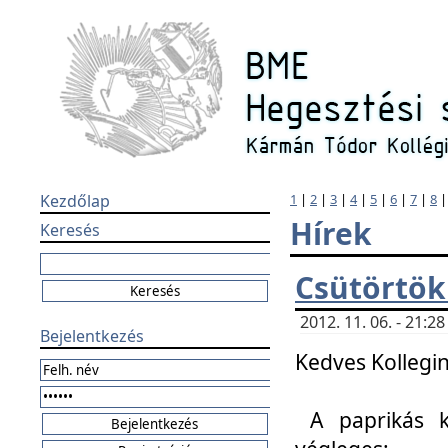
Kezdőlap
1
|
2
|
3
|
4
|
5
|
6
|
7
|
8
Hírek
Keresés
Csütörtök
2012. 11. 06. - 21:
Bejelentkezés
Kedves Kollegin
A paprikás k