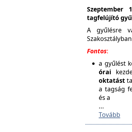
Szeptember 1
tagfelújító gy
A gyűlésre v
Szakosztályban
Fontos
:
a gyűlést 
órai
kezde
oktatást
t
a tagság f
és a
...
Tovább