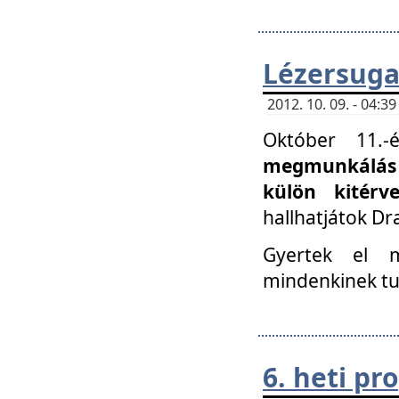
Lézersuga
2012. 10. 09. - 04:
Október 11.
megmunkálás 
külön kitér
hallhatjátok D
Gyertek el 
mindenkinek tu
6. heti p