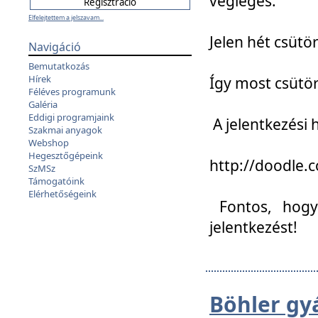
végleges:
Elfelejtettem a jelszavam...
Jelen hét csütör
Navigáció
Bemutatkozás
Hírek
Így most csütö
Féléves programunk
Galéria
Eddigi programjaink
A jelentkezési h
Szakmai anyagok
Webshop
Hegesztőgépeink
http://doodle
SzMSz
Támogatóink
Elérhetőségeink
Fontos, hogy 
jelentkezést!
Böhler gy