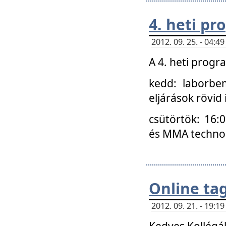
4. heti p
2012. 09. 25. - 04:
A 4. heti prog
kedd: laborbe
eljárások rövid
csütörtök: 16:
és MMA technoló
Online ta
2012. 09. 21. - 19:
Kedves Kollégá