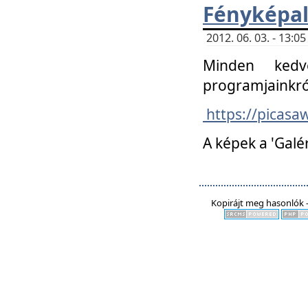
Fényképa
2012. 06. 03. - 13:
Minden kedv
programjainkró
https://picas
A képek a 'Galé
Kopirájt meg hasonlók -