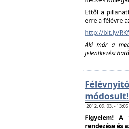
Ettől a pillana
erre a félévre a
http://bit.ly/RK
Aki már a megn
jelentkezési hat
Félévnyi
módosult!
2012. 09. 03. - 13:
Figyelem! A 
rendezése és 