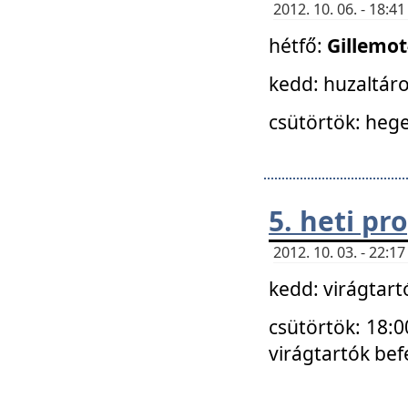
2012. 10. 06. - 18:
hétfő:
Gillemo
kedd: huzaltáro
csütörtök: hege
5. heti p
2012. 10. 03. - 22:
kedd: virágtar
csütörtök: 18:0
virágtartók bef