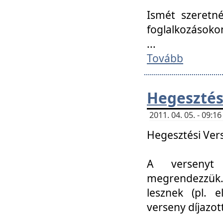
Ismét szeretné
foglalkozásoko
...
Tovább
Hegesztés
2011. 04. 05. - 09:
Hegesztési Verse
A versenyt 
megrendezzük.
lesznek (pl. e
verseny díjazo