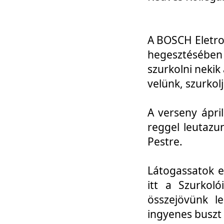
A BOSCH Eletro
hegesztésébe
szurkolni nekik
velünk, szurkol
A verseny ápri
reggel leutazu
Pestre.
Látogassatok e
itt a Szurkoló
összejövünk l
ingyenes buszt