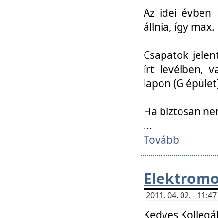
Az idei évben 
állnia, így max
Csapatok jele
írt levélben, 
lapon (G épület)
Ha biztosan ne
...
Tovább
Elektromo
2011. 04. 02. - 11:
Kedves Kollegá