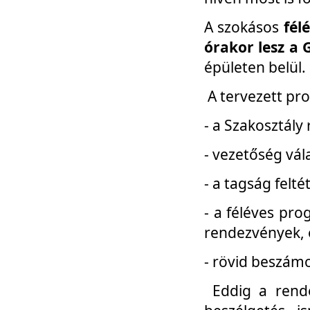
A szokásos
fél
órakor lesz a 
épületen belül.
A tervezett pr
- a Szakosztály
- vezetőség vál
- a tagság felt
- a féléves pro
rendezvények, 
- rövid beszámo
Eddig a rende