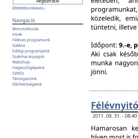
életében, a
programunkat, a
Elfelejtettem a jelszavam...
közeledik, em
Navigáció
tüntetni, illetve
Bemutatkozás
Hírek
Féléves programunk
Időpont:
9.-e, 
Galéria
Eddigi programjaink
Aki csak későb
Szakmai anyagok
munka nagyon 
Webshop
Hegesztőgépeink
jönni.
SzMSz
Támogatóink
Elérhetőségeink
Félévnyit
2011. 08. 31. - 08:
Hamarosan ke
híven most is f