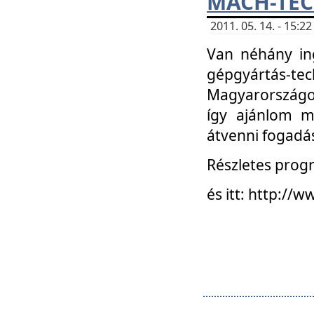
MACH-TECH
2011. 05. 14. - 15:
Van néhány in
gépgyártás-tech
Magyarországon
így ajánlom m
átvenni fogadá
Részletes progr
és itt: http:/