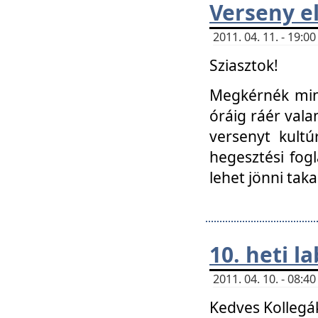
Verseny el
2011. 04. 11. - 19:
Sziasztok!
Megkérnék mind
óráig ráér vala
versenyt kultú
hegesztési fog
lehet jönni taka
10. heti l
2011. 04. 10. - 08:
Kedves Kollegá