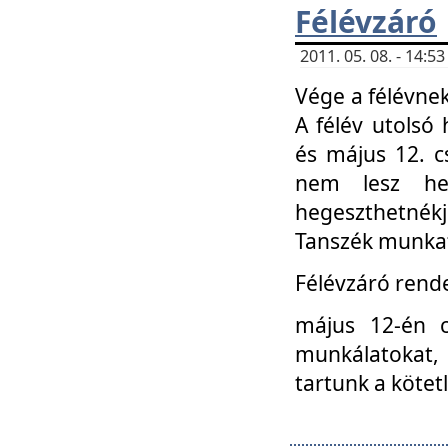
Félévzáró
2011. 05. 08. - 14:
Vége a félévnek
A félév utolsó 
és május 12. c
nem lesz heg
hegeszthetnék
Tanszék munkat
Félévzáró rend
május 12-én c
munkálatokat, 
tartunk a kötet