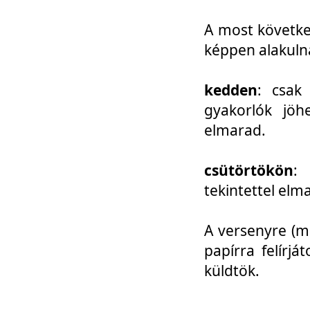
A most követke
képpen alakuln
kedden
: csak
gyakorlók jöh
elmarad.
csütörtökön
: 
tekintettel elm
A versenyre (mo
papírra felírj
küldtök.