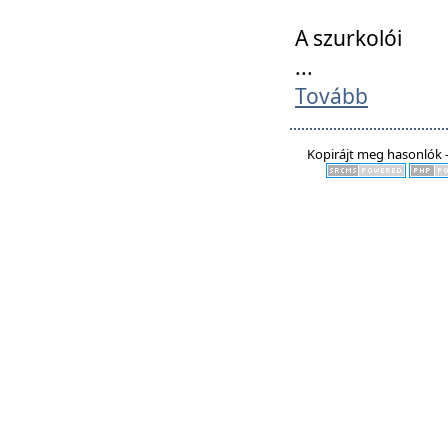
A szurkolói
...
Tovább
Kopirájt meg hasonlók -