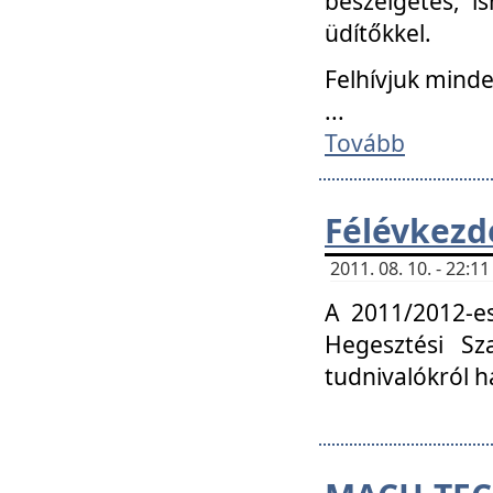
beszélgetés, i
üdítőkkel.
Felhívjuk mind
...
Tovább
Félévkezd
2011. 08. 10. - 22:
A 2011/2012-e
Hegesztési Sza
tudnivalókról 