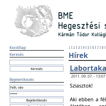
Kezdőlap
1
|
2
|
3
|
4
|
5
|
6
|
7
|
8
Hírek
Keresés
Labortaka
2011. 09. 07. - 13:
Bejelentkezés
Sziasztok!
Aki ebben a fél