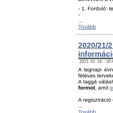
- 1. Forduló: 
-
...
Tovább
2020/21
informác
2021. 02. 19. - 16
A tegnapi évn
féléves tervek
A taggá válásh
formot
, amit
e
A regisztráció 
...
Tovább