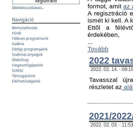
formot, amit
az 
Elfelejtettem a jelszavam...
A regisztráció e
Navigáció
ismét ki kell. A
Ettől a félév
Bemutatkozás
Hírek
érdekében,
Féléves programunk
...
Galéria
Tovább
Eddigi programjaink
Szakmai anyagok
2022 tava
Webshop
Hegesztőgépeink
2022. 02. 14. - 09:1
SzMSz
Támogatóink
Tavasszal újr
Elérhetőségeink
részletet az
alá
2021/2022/
2022. 02. 03. - 11:5