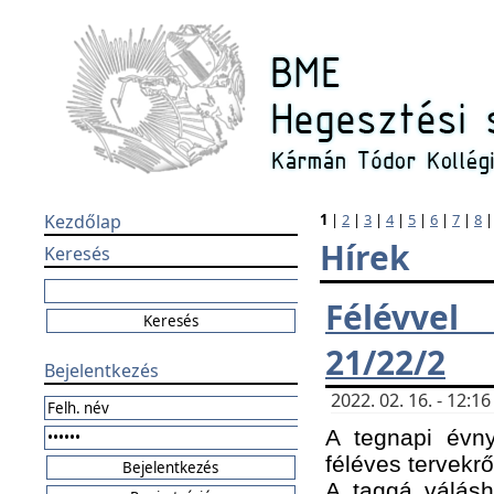
Kezdőlap
1
|
2
|
3
|
4
|
5
|
6
|
7
|
8
Hírek
Keresés
Félévvel
21/22/2
Bejelentkezés
2022. 02. 16. - 12:
A tegnapi évny
féléves tervekrő
A taggá válásho