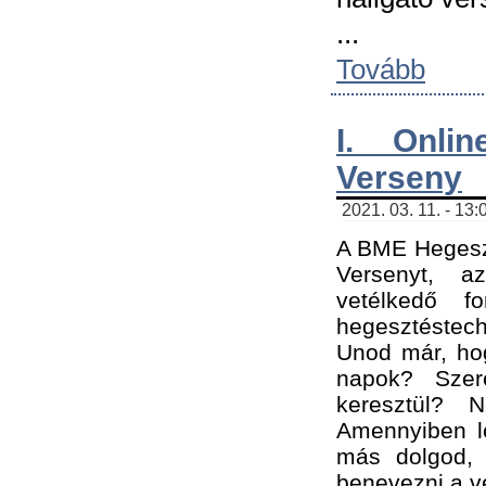
...
Tovább
I. Onli
Verseny
2021. 03. 11. - 13:
A BME Hegeszt
Versenyt, a
vetélkedő f
hegesztéstec
Unod már, hog
napok? Szer
keresztül? 
Amennyiben le
más dolgod,
benevezni a ve