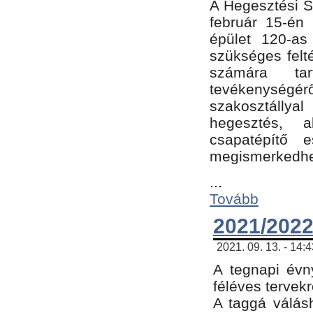
A Hegesztési Sz
február 15-én 
épület 120-a
szükséges felt
számára tar
tevékenységéről
szakosztálly
hegesztés, 
csapatépítő e
megismerkedhet
...
Tovább
2021/2022
2021. 09. 13. - 14:
A tegnapi évny
féléves tervekr
A taggá válásh