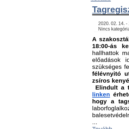
Tagregis
    2020. 02. 14. - 18:56 | SimonGergo | 

    Nincs kategória
A szakosztá
18:00-ás ke
hallhattok ma
előadások id
szükséges fe
félévnyitó u
zsíros kenyé
Elindult a 
linken
 érhet
hogy a tags
laborfogla
balesetvédel
...
Tovább