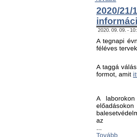
2020/21
informác
2020. 09. 09. - 10
A tegnapi évn
féléves tervek
A taggá válásh
formot, amit 
i
A laborokon 
előadásokon 
balesetvédelm
az ﻿
...
Tovább