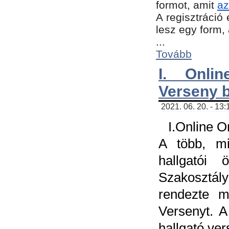
formot, amit
az
A regisztráció 
lesz egy form,
...
Tovább
I. Onli
Verseny 
2021. 06. 20. - 13
I.Online 
A több, mi
hallgatói
Szakosztál
rendezte m
Versenyt. A
hallgató ve