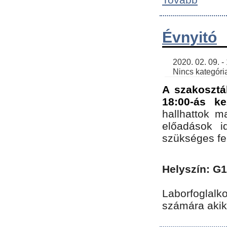
Évnyitó
    2020. 02. 09. - 19:30 | SimonGergo | 

    Nincs kategória
A szakosztá
18:00-ás ke
hallhattok ma
előadások id
szükséges fe
Helyszín: G
Laborfoglalk
számára akik