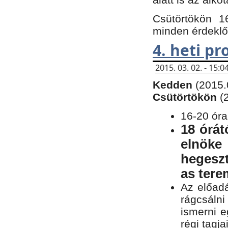
Csütörtökön 1
minden érdeklő
4. heti p
2015. 03. 02. - 15
Kedden
(2015.
Csütörtökön
(
16-20 óra
18 órát
elnöke
hegeszt
as ter
Az előad
rágcsálni
ismerni e
régi tagja