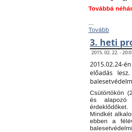
Továbbá néhá
...
Tovább
3. heti p
2015. 02. 22. - 20
2015.02.24-én
előadás lesz
balesetvédelmi
Csütörtökön (
és alapozó e
érdeklődőket.
Mindkét alkalo
ebben a félé
balesetvédelmi