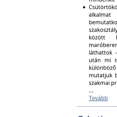
Csütörtökö
alkalmat
bemutatko
szakosztál
között
maróbere
láthattok
után mi i
különböző 
mutatjuk b
szakmai p
...
Tovább