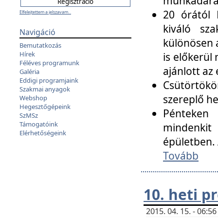
munkadarab
20 órától 
Elfelejtettem a jelszavam...
kiváló sz
Navigáció
különösen a
Bemutatkozás
Hírek
is előkerül
Féléves programunk
ajánlott az
Galéria
Eddigi programjaink
Csütörtökö
Szakmai anyagok
szereplő he
Webshop
Hegesztőgépeink
Pénteken 
SzMSz
Támogatóink
mindenkit
Elérhetőségeink
épületben. 
Tovább
10. heti 
2015. 04. 15. - 06: