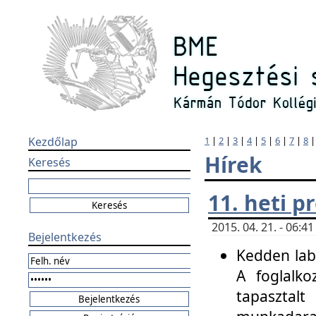
Kezdőlap
1
|
2
|
3
|
4
|
5
|
6
|
7
|
8
Hírek
Keresés
11. heti 
2015. 04. 21. - 06:
Bejelentkezés
Kedden labo
A foglalko
tapasztal