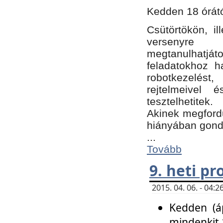
Kedden 18 órátó
Csütörtökön, i
versenyre k
megtanulhatj
feladatokhoz ha
robotkezelést
rejtelmeivel 
tesztelhetitek.
Akinek megfordu
hiányában gon
...
Tovább
9. heti p
2015. 04. 06. - 04
Kedden (áp
mindenkit 