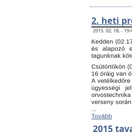
2. heti 
2015. 02. 18. - 1
Kedden (02.17
és alapozó e
tagunknak köt
Csütörtökön (0
16 óráig van ó
A vetélkedőre 
ügyességi je
orvostechnika 
verseny során
...
Tovább
2015 tav