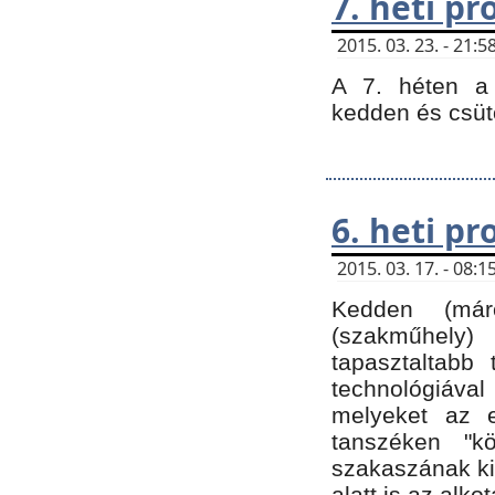
7. heti p
2015. 03. 23. - 21
A 7. héten a 
kedden és csüt
6. heti p
2015. 03. 17. - 08
Kedden (márc
(szakműhely)
tapasztaltabb 
technológiával
melyeket az e
tanszéken "k
szakaszának ki
alatt is az alko