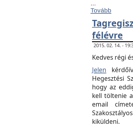
...
Tovább
Tagregi
félévre
2015. 02. 14. - 1
Kedves régi és
Jelen
kérdőív
Hegesztési Sz
hogy az eddi
kell töltenie
email címet
Szakosztályo
kiküldeni.