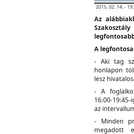
2015. 02. 14. - 
Az alábbiak
Szakosztá
legfontosabb
A legfontosa
- Aki tag s
honlapon töl
lesz hivatalo
- A foglalk
16:00-19:45-i
az intervallu
- Minden pr
megadott e