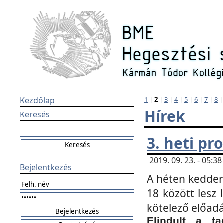
Kezdőlap
1
|
2
|
3
|
4
|
5
|
6
|
7
|
8
Hírek
Keresés
3. heti p
2019. 09. 23. - 05:
Bejelentkezés
A héten kedden
18 között lesz 
kötelező előad
Elindult a ta