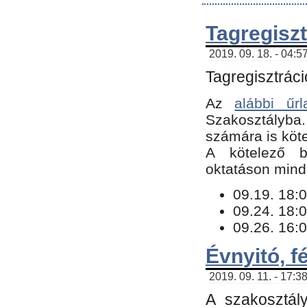
Tagregiszt
2019. 09. 18. - 04:5
Tagregisztráci
Az
alábbi űrl
Szakosztályba.
számára is köte
​A kötelező b
oktatáson minde
09.19. 18:0
09.24. 18:0
09.26. 16:0
Évnyitó, f
2019. 09. 11. - 17:3
A szakosztál