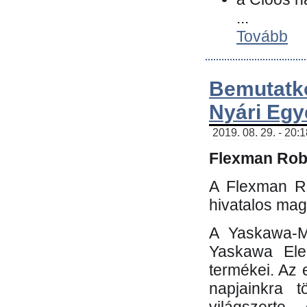
...
Tovább
Bemutatk
Nyári Egy
2019. 08. 29. - 20:
Flexman Robo
A Flexman Ro
hivatalos mag
A Yaskawa-Mo
Yaskawa Elec
termékei. Az e
napjainkra t