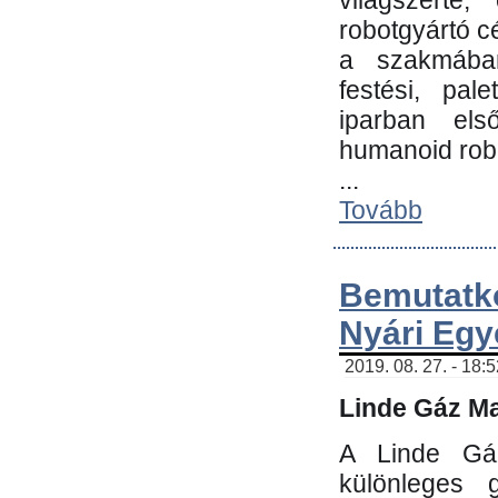
világszerte
robotgyártó c
a szakmában:
festési, pale
iparban els
humanoid robo
...
Tovább
Bemutatk
Nyári Egy
2019. 08. 27. - 18:
Linde Gáz Ma
A Linde Gáz
különleges 