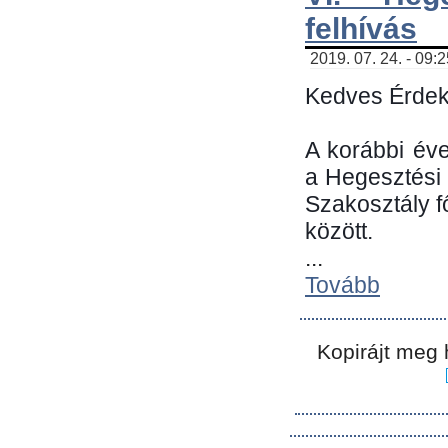
felhívás
2019. 07. 24. - 09:
Kedves Érdek
A korábbi év
a Hegesztési
Szakosztály 
között.
...
Tovább
Kopirájt meg 