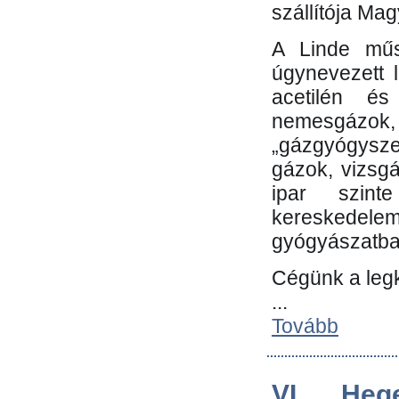
szállítója Ma
A Linde műs
úgynevezett 
acetilén és
nemesgáz
„gázgyógysze
gázok, vizsg
ipar szin
kereskedele
gyógyászatb
Cégünk a leg
...
Tovább
VI. Heg