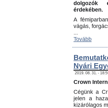
dolgozók 
érdekében.
A fémiparba
vágás, forgác
...
Tovább
Bemutatk
Nyári Egy
2019. 08. 31. - 18:
Crown Interna
Cégünk a Cro
jelen a haz
kizárólagos m