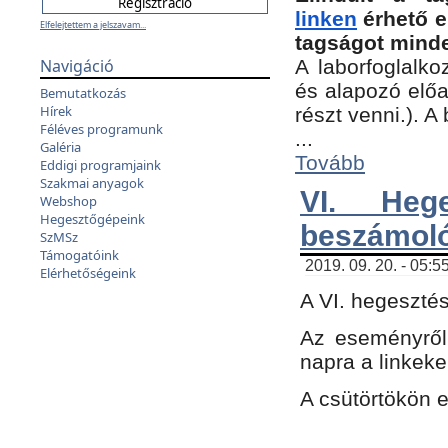
linken
érhető e
Elfelejtettem a jelszavam...
tagságot minde
Navigáció
A laborfoglalko
és alapozó előa
Bemutatkozás
Hírek
részt venni.). 
Féléves programunk
...
Galéria
Tovább
Eddigi programjaink
Szakmai anyagok
VI. Heg
Webshop
Hegesztőgépeink
beszámol
SzMSz
Támogatóink
2019. 09. 20. - 05:5
Elérhetőségeink
A VI. hegeszté
Az eseményről
napra a linkeke
A csütörtökön 