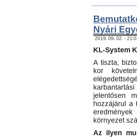
Bemutatk
Nyári Egy
2019. 09. 02. - 21:
KL-System Kf
A tiszta, bi
kor követe
elégedettség
karbantartás
jelentősen m
hozzájárul a
eredmények e
környezet sz
Az ilyen mu