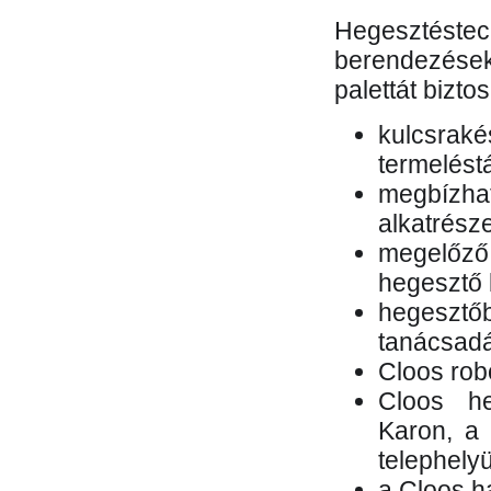
Hegesztés
berendezések 
palettát bizto
kulcsr
termelés
megbízh
alkatrésze
megelőző
hegesztő 
hegesztő
tanácsad
Cloos rob
Cloos he
Karon, a 
telephely
a Cloos h