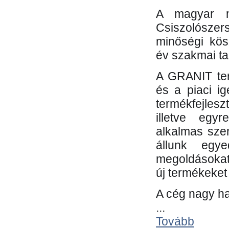
A magyar m
Csiszolósze
minőségi kös
év szakmai tap
A GRANIT ter
és a piaci i
termékfejles
illetve egy
alkalmas sze
állunk egye
megoldásokat
új termékeket 
A cég nagy ha
...
Tovább