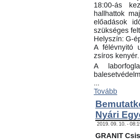
18:00-ás kez
hallhattok ma
előadások id
szükséges fel
Helyszín: G-ép
A félévnyitó 
zsíros kenyér.
A laborfogl
balesetvédelm
...
Tovább
Bemutatk
Nyári Egy
2019. 09. 10. - 08:
GRANIT Csis