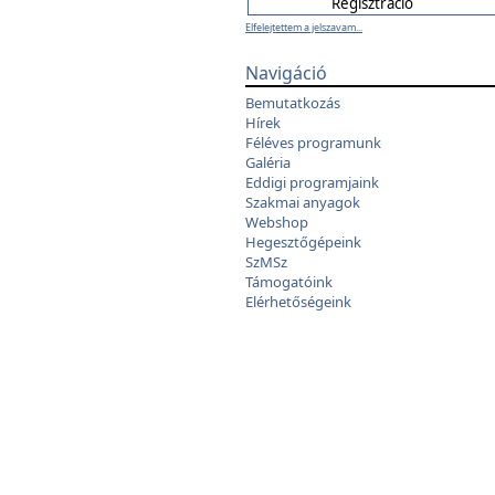
Elfelejtettem a jelszavam...
Navigáció
Bemutatkozás
Hírek
Féléves programunk
Galéria
Eddigi programjaink
Szakmai anyagok
Webshop
Hegesztőgépeink
SzMSz
Támogatóink
Elérhetőségeink