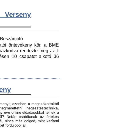
 Verseny
y Beszámoló
gatói öntevékeny kör, a BME
mazkodva rendezte meg az I.
ésen 10 csapatot alkotó 36
seny
senyt, azonban a megszokottaktól
gmérettetni hegesztéstechnika,
 éve online előadásokkal telnek a
tül? Netán csábítanak az értékes
l, nincs más dolgod, mint keríteni
t fordulóból áll