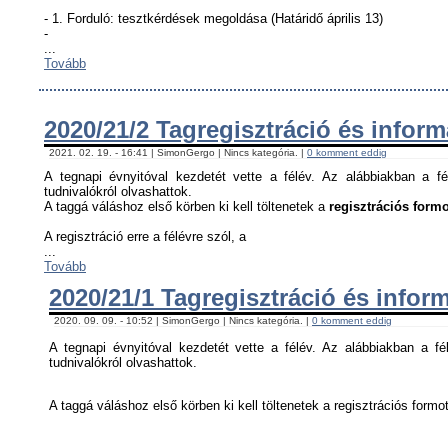
- 1. Forduló: tesztkérdések megoldása (Határidő április 13)
-
...
Tovább
2020/21/2 Tagregisztráció és infor
2021. 02. 19. - 16:41 | SimonGergo | Nincs kategória. |
0 komment eddig
A tegnapi évnyitóval kezdetét vette a félév. Az alábbiakban a fé
tudnivalókról olvashattok.
A taggá váláshoz első körben ki kell töltenetek a
regisztrációs formo
A regisztráció erre a félévre szól, a
...
Tovább
2020/21/1 Tagregisztráció és infor
2020. 09. 09. - 10:52 | SimonGergo | Nincs kategória. |
0 komment eddig
A tegnapi évnyitóval kezdetét vette a félév. Az alábbiakban a fél
tudnivalókról olvashattok.
A taggá váláshoz első körben ki kell töltenetek a regisztrációs formot