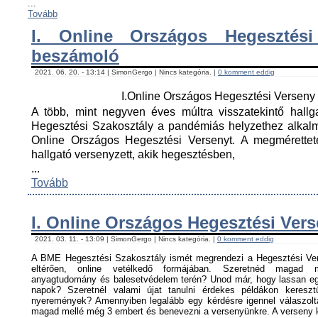
...
Tovább
I. Online Országos Hegesztési
beszámoló
2021. 06. 20. - 13:14 | SimonGergo | Nincs kategória. |
0 komment eddig
I.Online Országos Hegesztési Versen
A több, mint negyven éves múltra visszatekintő hall
Hegesztési Szakosztály a pandémiás helyzethez alkal
Online Országos Hegesztési Versenyt. A megmérettet
hallgató versenyzett, akik hegesztésben,
...
Tovább
I. Online Országos Hegesztési Ver
2021. 03. 11. - 13:09 | SimonGergo | Nincs kategória. |
0 komment eddig
A BME Hegesztési Szakosztály ismét megrendezi a Hegesztési Ver
eltérően, online vetélkedő formájában. Szeretnéd magad me
anyagtudomány és balesetvédelem terén? Unod már, hogy lassan egy
napok? Szeretnél valami újat tanulni érdekes példákon keresz
nyeremények? Amennyiben legalább egy kérdésre igennel válaszoltá
magad mellé még 3 embert és benevezni a versenyünkre. A verseny ké