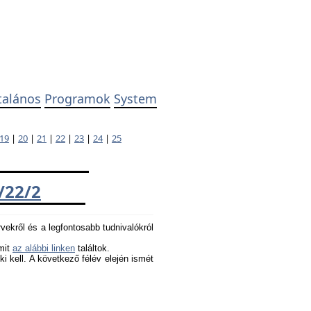
talános
Programok
System
19
|
20
|
21
|
22
|
23
|
24
|
25
/22/2
rvekről és a legfontosabb tudnivalókról
amit
az alábbi linken
találtok.
 ki kell. A következő félév elején ismét