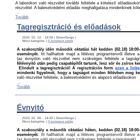
A laborokon való részvétel további feltétele a kötelező előadásokon
részvétel. A balesetvédelmi előadás meghallgatása mindenkinek kötel
...
Tovább
Tagregisztráció és előadások
    2020. 02. 14. - 18:56 | SimonGergo | 

    Nincs kategória. | 
0 komment eddig
A szakosztály idén második oktatási hét kedden (02.18) 18:00-á
eseményét. 
Itt hallhattok majd a féléves programtervről illetve a
(az évnyitón való részvétel nem szükséges feltétele a tagság
félévnyitó után pedig csapatépítőt tartunk, lesz sör és zsíros ke
Elindult a tagregisztráció! A regisztrációs form 
ezen a link
mindenki figyelmét, hogy a tagságot minden félévben meg kell
való részvétel feltétele, a balesetvédelmi és alapozó előadásokon ﻿
...
Tovább
Évnyitó
    2020. 02. 09. - 19:30 | SimonGergo | 

    Nincs kategória. | 
0 komment eddig
A szakosztály a második oktatási héten, kedden (02.18) 18:00-á
eseményét. 
Itt hallhattok majd a féléves programtervről illetve a
(az évnyitón való részvétel nem szükséges feltétele a tagságnak)