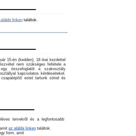
alábbi linken
találtok.
ruár 15-én (kedden), 18 órai kezdettel
szvétel nem szükséges feltétele a
egy összefoglalót a szakosztály
osztállyal kapcsolatos kérdéseiteket.
sapatépítő estet tartunk sörrel és
éléves tervekről és a legfontosabb
 amit
az alábbi linken
találtok.
 egy form, amit