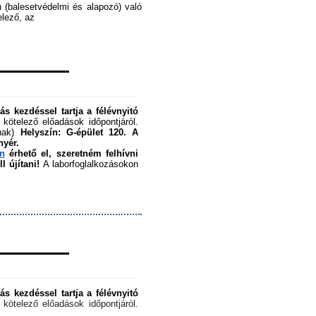
 (balesetvédelmi és alapozó) való 
ező, az ﻿
s kezdéssel tartja a félévnyitó 
 kötelező előadások időpontjáról. 
nak) 
Helyszín: G-épület 120.
A 
nyér.
en
 érhető el, szeretném felhívni 
 újítani!
 A laborfoglalkozásokon 
s kezdéssel tartja a félévnyitó 
 kötelező előadások időpontjáról. 