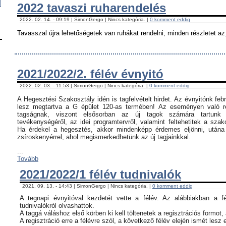
2022 tavaszi ruharendelés
2022. 02. 14. - 09:19 | SimonGergo | Nincs kategória. |
0 komment eddig
Tavasszal újra lehetőségetek van ruhákat rendelni, minden részletet az
2021/2022/2. félév évnyitó
2022. 02. 03. - 11:53 | SimonGergo | Nincs kategória. |
0 komment eddig
A Hegesztési Szakosztály idén is tagfelvételt hirdet. Az évnyitónk feb
lesz megtartva a G épület 120-as termében! Az eseményen való ré
tagságnak, viszont elsősorban az új tagok számára tartunk 
tevékenységéről, az idei programtervről, valamint feltehetitek a szak
Ha érdekel a hegesztés, akkor mindenképp érdemes eljönni, utána c
zsíroskenyérrel, ahol megismerkedhetünk az új tagjainkkal.
...
Tovább
2021/2022/1 félév tudnivalók
2021. 09. 13. - 14:43 | SimonGergo | Nincs kategória. |
0 komment eddig
A tegnapi évnyitóval kezdetét vette a félév. Az alábbiakban a f
tudnivalókról olvashattok.
A taggá váláshoz első körben ki kell töltenetek a regisztrációs formot,
A regisztráció erre a félévre szól, a következő félév elején ismét lesz