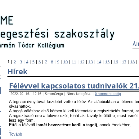
Ál
1
|
2
|
3
|
4
|
5
|
6
|
7
|
8
|
9
|
10
|
11
|
12
|
13
|
14
|
15
|
16
|
17
|
18
|
Hírek
Félévvel kapcsolatos tudnivalók 21
2022. 02. 16. - 12:16 | SimonGergo | Nincs kategória. |
0 komment eddig
A tegnapi évnyitóval kezdetét vette a félév. Az alábbiakban a féléves te
olvashattok.
A taggá váláshoz első körben ki kell töltenetek a regisztrációs formot, 
A regisztráció erre a félévre szól, tehát aki tavaly kitöltötte, most ismét
lesz egy form.
Ettől a félévtől
ismét bevezetésre kerül a tagdíj
, annak érdekében,
...
Tovább