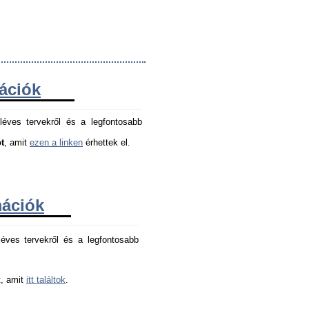
mációk
léves tervekről és a legfontosabb
t
, amit
ezen a linken
érhettek el.
mációk
éves tervekről és a legfontosabb 
, amit 
itt találtok
.