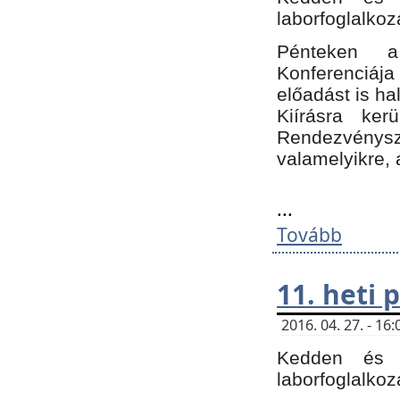
laborfoglalkoz
Pénteken 
Konferenciá
előadást is h
Kiírásra ke
Rendezvénysze
valamelyikre, 
...
Tovább
11. heti
2016. 04. 27. - 1
Kedden és c
laborfoglalkoz