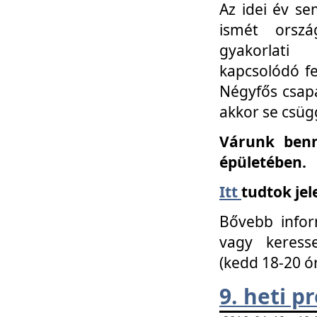
Az idei év se
ismét orszá
gyakorlati
kapcsolódó f
Négyfős csap
akkor se csüg
Várunk benn
épületében.
Itt
tudtok jel
Bővebb infor
vagy keress
(kedd 18-20 ó
9. heti 