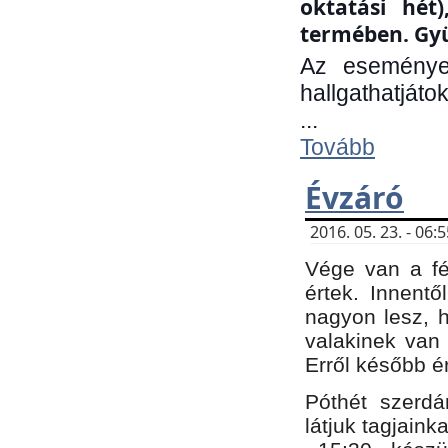
oktatási hét
termében. Gyü
Az eseménye
hallgathatjáto
...
Tovább
Évzáró
2016. 05. 23. - 06
Vége van a fé
értek. Innent
nagyon lesz, 
valakinek van
Erről később é
Póthét szerdá
látjuk tagjaink