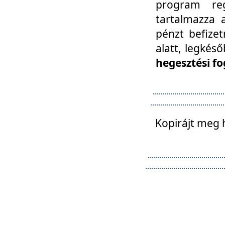
program reg
tartalmazza a
pénzt befizet
alatt, legkés
hegesztési fo
Kopirájt meg 