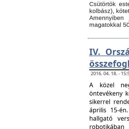
Csütörtök est
kolbász), köte
Amennyiben 
magatokkal 50
IV. Orsz
összefog
2016. 04. 18. - 1
A közel neg
öntevékeny k
sikerrel ren
április 15-é
hallgató ver
robotikába