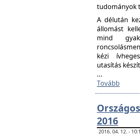
tudományok t
A délután ke
állomást kell
mind gyako
roncsolásmen
kézi ívheges
utasítás készít
...
Tovább
Országo
2016
2016. 04. 12. - 1