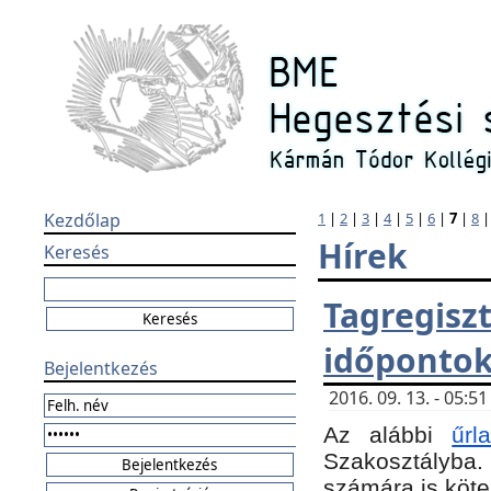
Kezdőlap
1
|
2
|
3
|
4
|
5
|
6
|
7
|
8
Hírek
Keresés
Tagregi
időponto
Bejelentkezés
2016. 09. 13. - 05:
Az alábbi
űr
Szakosztályba.
számára is köte