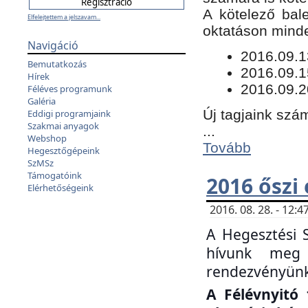
​A kötelező bal
Elfelejtettem a jelszavam...
oktatáson minde
Navigáció
​2016.09.
Bemutatkozás
2016.09.1
Hírek
2016.09.2
Féléves programunk
Galéria
Új tagjaink szám
Eddigi programjaink
Szakmai anyagok
...
Webshop
Tovább
Hegesztőgépeink
SzMSz
Támogatóink
2016 őszi
Elérhetőségeink
2016. 08. 28. - 12
A Hegesztési 
hívunk meg 
rendezvényünk
A Félévnyitó 