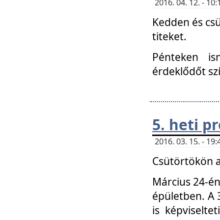
2016. 04. 12. - 1
Kedden és csü
titeket.
Pénteken is
érdeklődőt sz
5. heti 
2016. 03. 15. - 1
Csütörtökön a
Március 24-én
épületben. A 
is képviselte