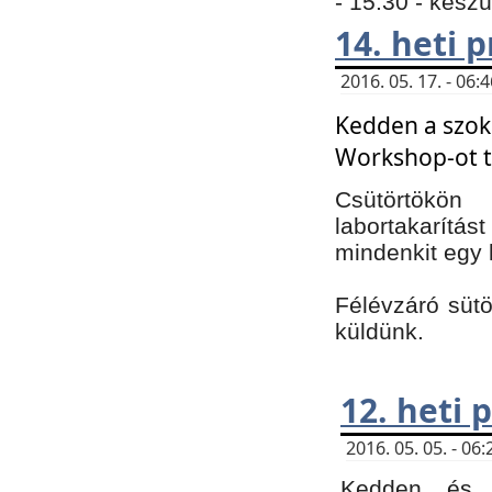
- 15:30 - kész
14. heti
2016. 05. 17. - 06
Kedden a szoká
Workshop-ot t
Csütörtökön
labortakarítást
mindenkit egy 
Félévzáró sütö
küldünk.
12. heti
2016. 05. 05. - 0
Kedden és c