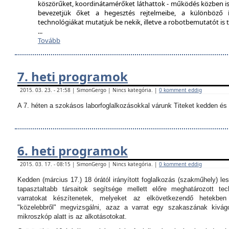
köszörűket, koordinátamérőket láthattok - működés közben is
bevezetjük őket a hegesztés rejtelmeibe, a különböző í
technológiákat mutatjuk be nekik, illetve a robotbemutatót i
...
Tovább
7. heti programok
2015. 03. 23. - 21:58 | SimonGergo | Nincs kategória. |
0 komment eddig
A 7. héten a szokásos laborfoglalkozásokkal várunk Titeket kedden és 
6. heti programok
2015. 03. 17. - 08:15 | SimonGergo | Nincs kategória. |
0 komment eddig
Kedden (március 17.) 18 órától irányított foglalkozás (szakműhely) les
tapasztaltabb társaitok segítsége mellett előre meghatározott tec
varratokat készítenetek, melyeket az elkövetkezendő hetekbe
"közelebbről" megvizsgálni, azaz a varrat egy szakaszának kivágo
mikroszkóp alatt is az alkotásotokat.