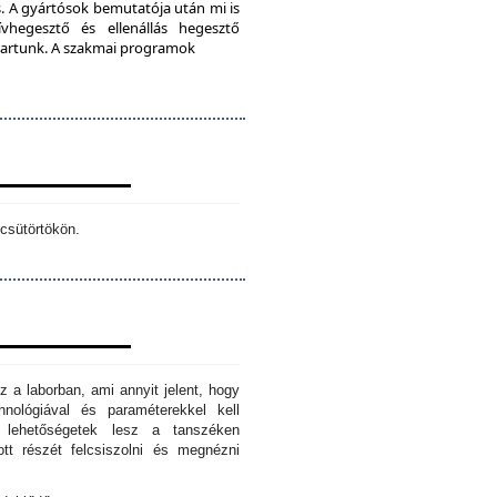
. A gyártósok bemutatója után mi is
vhegesztő és ellenállás hegesztő
s tartunk. A szakmai programok
csütörtökön.
z a laborban, ami annyit jelent, hogy
hnológiával és paraméterekkel kell
n lehetőségetek lesz a tanszéken
tt részét felcsiszolni és megnézni