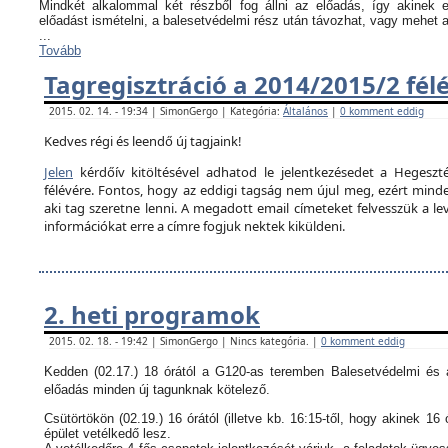
Mindkét alkalommal két részből fog állni az előadás, így akinek
előadást ismételni, a balesetvédelmi rész után távozhat, vagy mehet 
...
Tovább
Tagregisztráció a 2014/2015/2 fél
2015. 02. 14. - 19:34 | SimonGergo | Kategória:
Általános
|
0 komment eddig
Kedves régi és leendő új tagjaink!
Jelen
kérdőív kitöltésével adhatod le jelentkezésedet a Hegeszté
félévére. Fontos, hogy az eddigi tagság nem újul meg, ezért minden
aki tag szeretne lenni. A megadott email címeteket felvesszük a le
információkat erre a címre fogjuk nektek kiküldeni.
2. heti programok
2015. 02. 18. - 19:42 | SimonGergo | Nincs kategória. |
0 komment eddig
Kedden (02.17.) 18 órától a G120-as teremben Balesetvédelmi és a
előadás minden új tagunknak kötelező.
Csütörtökön (02.19.) 16 órától (illetve kb. 16:15-től, hogy akinek 16 
épület vetélkedő lesz.