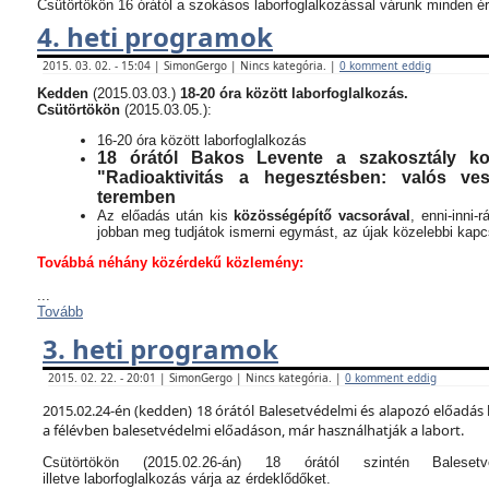
Csütörtökön 16 órától a szokásos laborfoglalkozással várunk minden ér
4. heti programok
2015. 03. 02. - 15:04 | SimonGergo | Nincs kategória. |
0 komment eddig
Kedden
(2015.03.03.)
18-20 óra között laborfoglalkozás.
Csütörtökön
(2015.03.05.):
16-20 óra között laborfoglalkozás
18 órától Bakos Levente a szakosztály kor
"Radioaktivitás a hegesztésben: valós v
teremben
Az előadás után kis
közösségépítő vacsorával
, enni-inni-
jobban meg tudjátok ismerni egymást, az újak közelebbi kapcso
Továbbá néhány közérdekű közlemény:
...
Tovább
3. heti programok
2015. 02. 22. - 20:01 | SimonGergo | Nincs kategória. |
0 komment eddig
2015.02.24-én (kedden) 18 órától Balesetvédelmi és alapozó előadás 
a félévben balesetvédelmi előadáson, már használhatják a labort.
Csütörtökön (2015.02.26-án) 18 órától szintén Balese
illetve laborfoglalkozás várja az érdeklődőket.