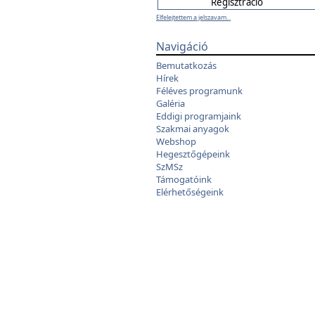
Elfelejtettem a jelszavam...
Navigáció
Bemutatkozás
Hírek
Féléves programunk
Galéria
Eddigi programjaink
Szakmai anyagok
Webshop
Hegesztőgépeink
SzMSz
Támogatóink
Elérhetőségeink