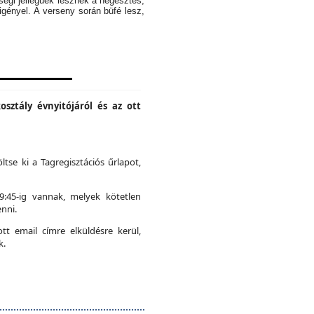
ségi jellegűek lesznek a hegesztés,
igényel. A verseny során büfé lesz,
osztály évnyitójáról és az ott
ltse ki a Tagregisztációs űrlapot,
19:45-ig vannak, melyek kötetlen
nni.
t email címre elküldésre kerül,
k.