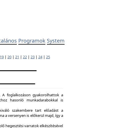
talános
Programok
System
19
|
20
|
21
|
22
|
23
|
24
|
25
. A foglalkozáson gyakorolhattok a
dathoz hasonló munkadarabokkal is
kiváló szakembere tart előadást a
a a versenyen is előkerül majd, így a
lő hegesztési varratok elkészítésével