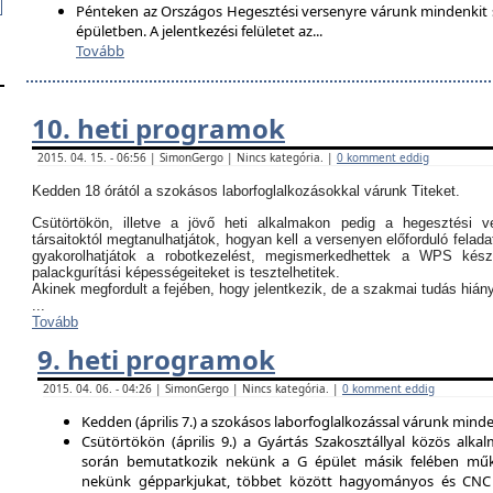
Pénteken az Országos Hegesztési versenyre várunk mindenkit so
épületben. A jelentkezési felületet az
...
Tovább
10. heti programok
2015. 04. 15. - 06:56 | SimonGergo | Nincs kategória. |
0 komment eddig
Kedden 18 órától a szokásos laborfoglalkozásokkal várunk Titeket.
Csütörtökön, illetve a jövő heti alkalmakon pedig a hegesztési ve
társaitoktól megtanulhatjátok, hogyan kell a versenyen előforduló felada
gyakorolhatjátok a robotkezelést, megismerkedhettek a WPS kész
palackgurítási képességeiteket is tesztelhetitek.
Akinek megfordult a fejében, hogy jelentkezik, de a szakmai tudás hi
...
Tovább
9. heti programok
2015. 04. 06. - 04:26 | SimonGergo | Nincs kategória. |
0 komment eddig
Kedden (április 7.) a szokásos laborfoglalkozással várunk minden
Csütörtökön (április 9.) a Gyártás Szakosztállyal közös alkal
során bemutatkozik nekünk a G épület másik felében műk
nekünk gépparkjukat, többet között hagyományos és CNC 