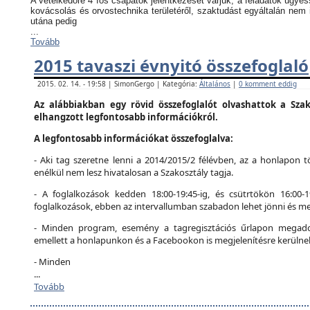
A vetélkedőre 4 fős csapatok jelentkezését várjuk, a feladatok ügyes
kovácsolás és orvostechnika területéről, szaktudást egyáltalán nem 
utána pedig
...
Tovább
2015 tavaszi évnyitó összefoglaló
2015. 02. 14. - 19:58 | SimonGergo | Kategória:
Általános
|
0 komment eddig
Az alábbiakban egy rövid összefoglalót olvashattok a Szak
elhangzott legfontosabb információkról.
A legfontosabb információkat összefoglalva:
- Aki tag szeretne lenni a 2014/2015/2 félévben, az a honlapon tö
enélkül nem lesz hivatalosan a Szakosztály tagja.
- A foglalkozások kedden 18:00-19:45-ig, és csütrtökön 16:00-
foglalkozások, ebben az intervallumban szabadon lehet jönni és me
- Minden program, esemény a tagregisztációs űrlapon megadot
emellett a honlapunkon és a Facebookon is megjelenítésre kerülne
- Minden
...
Tovább