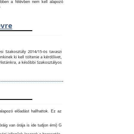
 ebben a félévben nem kell alapozó
a
évre
si Szakosztály 2014/15-ös tavaszi
kinek ki kell töltenie a kérdőívet,
vlistánkra, a későbbi Szakosztályos
lapozó előadást hallhattok. Ez az
óráig van órája is ide tudjon érni) G