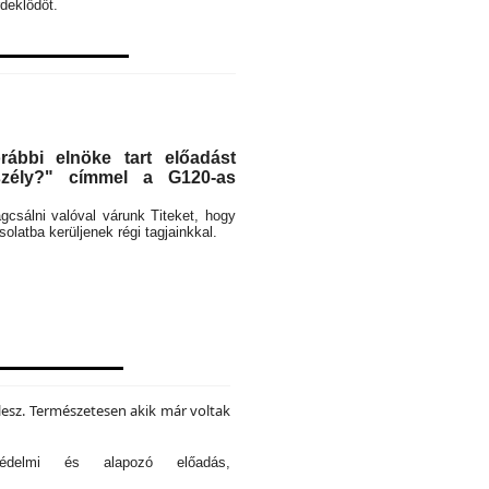
deklődőt.
ábbi elnöke tart előadást
eszély?" címmel a G120-as
rágcsálni valóval várunk Titeket, hogy
latba kerüljenek régi tagjainkkal.
lesz. Természetesen akik már voltak
tvédelmi és alapozó előadás,