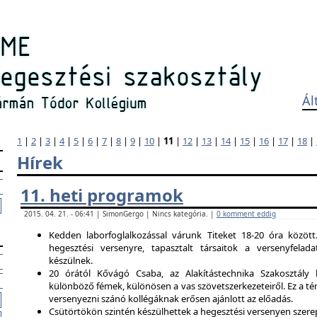
Ál
1
|
2
|
3
|
4
|
5
|
6
|
7
|
8
|
9
|
10
|
11
|
12
|
13
|
14
|
15
|
16
|
17
|
18
|
Hírek
11. heti programok
2015. 04. 21. - 06:41 | SimonGergo | Nincs kategória. |
0 komment eddig
Kedden laborfoglalkozással várunk Titeket 18-20 óra között
hegesztési versenyre, tapasztalt társaitok a versenyfela
készülnek.
20 órától Kővágó Csaba, az Alakítástechnika Szakosztály 
különböző fémek, különösen a vas szövetszerkezeteiről. Ez a tém
versenyezni szánó kollégáknak erősen ajánlott az előadás.
Csütörtökön szintén készülhettek a hegesztési versenyen szerep