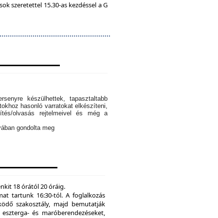
k szeretettel 15.30-as kezdéssel a G
rsenyre készülhettek, tapasztaltabb
tokhoz hasonló varratokat elkészíteni,
ítés/olvasás rejtelmeivel és még a
ányában gondolta meg
kit 18 órától 20 óráig.
mat tartunk 16:30-tól. A foglalkozás
ödő szakosztály, majd bemutatják
eszterga- és maróberendezéseket,