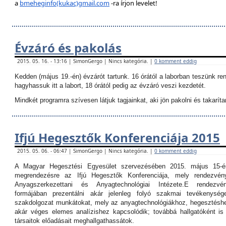
a
bmeheginfo(kukac)gmail.com
-ra írjon levelet!
Évzáró és pakolás
2015. 05. 16. - 13:16 | SimonGergo | Nincs kategória. |
0 komment eddig
Kedden (május 19.-én) évzárót tartunk. 16 órától a laborban teszünk re
hagyhassuk itt a labort, 18 órától pedig az évzáró veszi kezdetét.
Mindkét programra szívesen látjuk tagjainkat, aki jön pakolni és takarítan
Ifjú Hegesztők Konferenciája 2015
2015. 05. 06. - 06:47 | SimonGergo | Nincs kategória. |
0 komment eddig
A Magyar Hegesztési Egyesület szervezésében 2015. május 15-é
megrendezésre az Ifjú Hegesztők Konferenciája, mely rendezvé
Anyagszerkezettani és Anyagtechnológiai Intézete.
E rendezvé
formájában prezentálni akár jelenleg folyó szakmai tevékenység
szakdolgozat munkátokat, mely az anyagtechnológiákhoz, hegesztéshe
akár véges elemes analízishez kapcsolódik; továbbá hallgatóként i
társaitok előadásait meghallgathassátok.