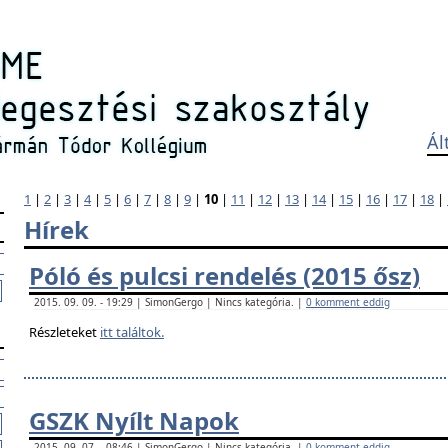
Ál
1
|
2
|
3
|
4
|
5
|
6
|
7
|
8
|
9
|
10
|
11
|
12
|
13
|
14
|
15
|
16
|
17
|
18
|
Hírek
Póló és pulcsi rendelés (2015 ősz)
2015. 09. 09. - 19:29 | SimonGergo | Nincs kategória. |
0 komment eddig
Részleteket
itt találtok.
GSZK Nyílt Napok
2015. 09. 07. - 08:46 | SimonGergo | Nincs kategória. |
0 komment eddig