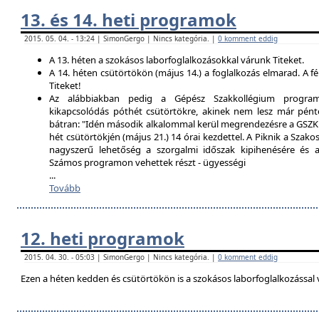
13. és 14. heti programok
2015. 05. 04. - 13:24 | SimonGergo | Nincs kategória. |
0 komment eddig
A 13. héten a szokásos laborfoglalkozásokkal várunk Titeket.
A 14. héten csütörtökön (május 14.) a foglalkozás elmarad. A f
Titeket!
Az alábbiakban pedig a Gépész Szakkollégium programfe
kikapcsolódás póthét csütörtökre, akinek nem lesz már pént
bátran: "Idén második alkalommal kerül megrendezésre a GSZK 
hét csütörtökjén (május 21.) 14 órai kezdettel. A Piknik a Szako
nagyszerű lehetőség a szorgalmi időszak kipihenésére és a 
Számos programon vehettek részt - ügyességi
...
Tovább
12. heti programok
2015. 04. 30. - 05:03 | SimonGergo | Nincs kategória. |
0 komment eddig
Ezen a héten kedden és csütörtökön is a szokásos laborfoglalkozással 