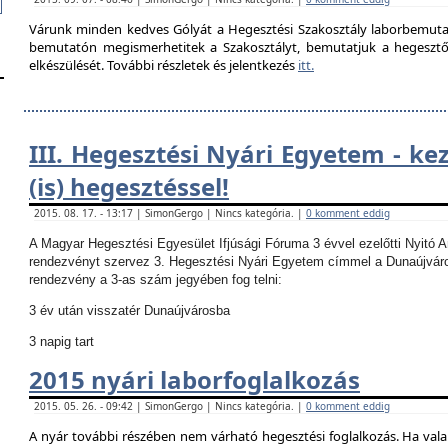
Várunk minden kedves Gólyát a Hegesztési Szakosztály laborbemutató
bemutatón megismerhetitek a Szakosztályt, bemutatjuk a hegesztő la
elkészülését. További részletek és jelentkezés
itt.
III. Hegesztési Nyári Egyetem - ke
(is) hegesztéssel!
2015. 08. 17. - 13:17 | SimonGergo | Nincs kategória. |
0 komment eddig
A Magyar Hegesztési Egyesület Ifjúsági Fóruma 3 évvel ezelőtti Nyitó 
rendezvényt szervez 3. Hegesztési Nyári Egyetem címmel a Dunaújvár
rendezvény a 3-as szám jegyében fog telni:
3 év után visszatér Dunaújvárosba
3 napig tart
2015 nyári laborfoglalkozás
2015. 05. 26. - 09:42 | SimonGergo | Nincs kategória. |
0 komment eddig
A nyár további részében nem várható hegesztési foglalkozás.
Ha vala