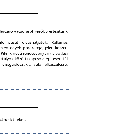
élévzáró vacsoráról később értesítünk
lhívását olvashatjátok. Kellemes
eken egyéb programja, jelentkezzen
Piknik nevű rendezvényünk a pótlási
sztályok közötti kapcsolatépítésen túl
vizsgaidőszakra való felkészülésre.
várunk titeket.