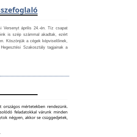
sszefoglaló
i Versenyt április 24.-én. Tíz csapat
óink is szép számmal akadtak, ezért
en. Köszönjük a cégek képviselőinek,
egesztési Szakosztály tagjainak a
mét országos mértetekben rendezünk.
csolódó feladatokkal várunk minden
ytok négyen, akkor se csüggedjetek,
.