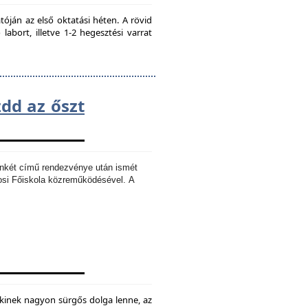
ján az első oktatási héten. A rövid
bort, illetve 1-2 hegesztési varrat
zdd az őszt
Ankét című rendezvénye után ismét
osi Főiskola közreműködésével.
A
kinek nagyon sürgős dolga lenne, az