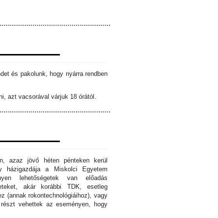
ndet és pakolunk, hogy nyárra rendben
i, azt vacsorával várjuk 18 órától.
n, azaz jövő héten pénteken kerül
ny házigazdája a Miskolci Egyetem
nyen lehetőségetek van előadás
eteket, akár korábbi TDK, esetleg
z (annak rokontechnológiáihoz), vagy
s részt vehettek az eseményen, hogy