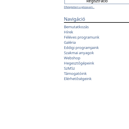
Elfelejtettem a jelszavam...
Navigáció
Bemutatkozás
Hírek
Féléves programunk
Galéria
Eddigi programjaink
Szakmai anyagok
Webshop
Hegesztőgépeink
SzMSz
Támogatóink
Elérhetőségeink