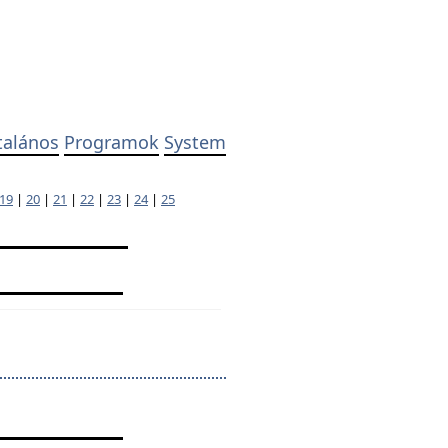
talános
Programok
System
19
|
20
|
21
|
22
|
23
|
24
|
25