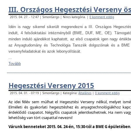
III. Országos Hegesztési Verseny ö
2015. 04. 27. - 12:47 | SimonGergo | Nincs kategória. |
0 komment eddig
Idén is nagy sikerrel sikerült megrendezni a III. Országos Hegesztés
indult, 4 felsőoktatási intézményből (BME, DUF, ME, OE). Támogat
minden induló ajándékot kaphatott, az első csapatok igen nagy értékb
az Anyagtudomány és Technológia Tanszék dolgozóinak és a BME H
versenyfeladatokat és azok lebonyolítását.
...
Tovább
Hegesztési Verseny 2015
2015. 04. 01. - 07:19 | SimonGergo | Kategória:
Általános
|
0 komment eddig
Az idei félév sem múlhat el Hegesztési Verseny nélkül, melyet is
Elméleti és gyakorlati hegesztéshez és anyagtechnológiákhoz kap
érdeklődő csapatot. Négyfős csapatok jelentkezhetnek. Ha nem vag
lehetőség van tört csapattal nevezni!
Várunk benneteket 2015. 04. 24-én, 15:30-tól a BME G épületében