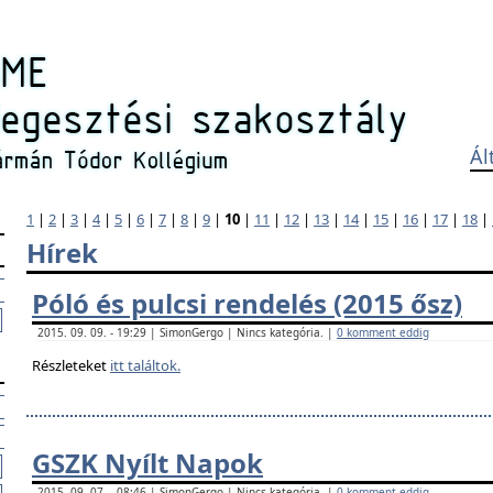
Ál
1
|
2
|
3
|
4
|
5
|
6
|
7
|
8
|
9
|
10
|
11
|
12
|
13
|
14
|
15
|
16
|
17
|
18
|
Hírek
Póló és pulcsi rendelés (2015 ősz)
2015. 09. 09. - 19:29 | SimonGergo | Nincs kategória. |
0 komment eddig
Részleteket
itt találtok.
GSZK Nyílt Napok
2015. 09. 07. - 08:46 | SimonGergo | Nincs kategória. |
0 komment eddig