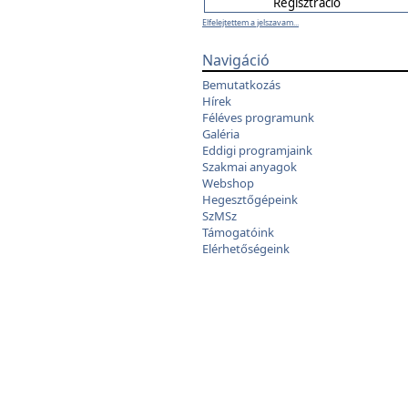
Elfelejtettem a jelszavam...
Navigáció
Bemutatkozás
Hírek
Féléves programunk
Galéria
Eddigi programjaink
Szakmai anyagok
Webshop
Hegesztőgépeink
SzMSz
Támogatóink
Elérhetőségeink