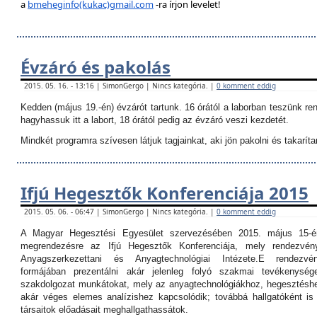
a
bmeheginfo(kukac)gmail.com
-ra írjon levelet!
Évzáró és pakolás
2015. 05. 16. - 13:16 | SimonGergo | Nincs kategória. |
0 komment eddig
Kedden (május 19.-én) évzárót tartunk. 16 órától a laborban teszünk re
hagyhassuk itt a labort, 18 órától pedig az évzáró veszi kezdetét.
Mindkét programra szívesen látjuk tagjainkat, aki jön pakolni és takarítan
Ifjú Hegesztők Konferenciája 2015
2015. 05. 06. - 06:47 | SimonGergo | Nincs kategória. |
0 komment eddig
A Magyar Hegesztési Egyesület szervezésében 2015. május 15-é
megrendezésre az Ifjú Hegesztők Konferenciája, mely rendezvé
Anyagszerkezettani és Anyagtechnológiai Intézete.
E rendezvé
formájában prezentálni akár jelenleg folyó szakmai tevékenység
szakdolgozat munkátokat, mely az anyagtechnológiákhoz, hegesztéshe
akár véges elemes analízishez kapcsolódik; továbbá hallgatóként i
társaitok előadásait meghallgathassátok.