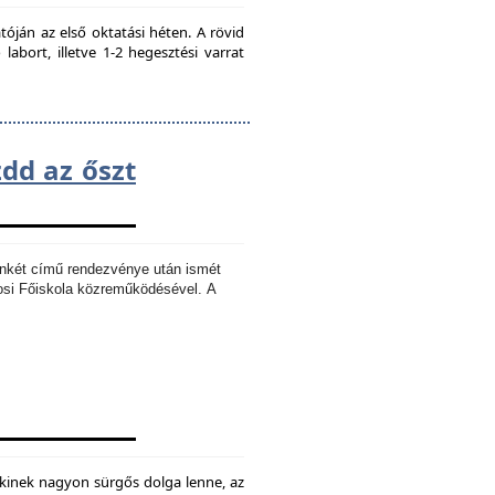
ján az első oktatási héten. A rövid
bort, illetve 1-2 hegesztési varrat
zdd az őszt
Ankét című rendezvénye után ismét
osi Főiskola közreműködésével.
A
kinek nagyon sürgős dolga lenne, az