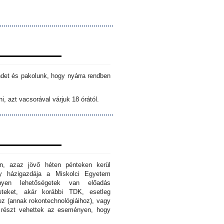
ndet és pakolunk, hogy nyárra rendben
i, azt vacsorával várjuk 18 órától.
n, azaz jövő héten pénteken kerül
ny házigazdája a Miskolci Egyetem
nyen lehetőségetek van előadás
eteket, akár korábbi TDK, esetleg
z (annak rokontechnológiáihoz), vagy
s részt vehettek az eseményen, hogy