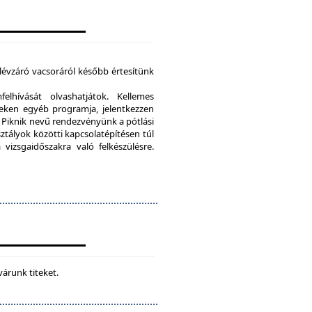
élévzáró vacsoráról később értesítünk
lhívását olvashatjátok. Kellemes
eken egyéb programja, jelentkezzen
Piknik nevű rendezvényünk a pótlási
sztályok közötti kapcsolatépítésen túl
vizsgaidőszakra való felkészülésre.
várunk titeket.