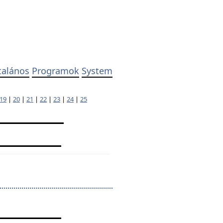
talános
Programok
System
19
|
20
|
21
|
22
|
23
|
24
|
25