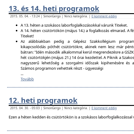
13. és 14. heti programok
2015. 05. 04. - 13:24 | SimonGergo | Nincs kategória. |
0 komment eddig
A 13. héten a szokásos laborfoglalkozásokkal várunk Titeket.
A 14. héten csütörtökön (május 14.) a foglalkozás elmarad. A f
Titeket!
Az alábbiakban pedig a Gépész Szakkollégium programfe
kikapcsolódás póthét csütörtökre, akinek nem lesz már pént
bátran: "Idén második alkalommal kerül megrendezésre a GSZK 
hét csütörtökjén (május 21.) 14 órai kezdettel. A Piknik a Szako
nagyszerű lehetőség a szorgalmi időszak kipihenésére és a 
Számos programon vehettek részt - ügyességi
...
Tovább
12. heti programok
2015. 04. 30. - 05:03 | SimonGergo | Nincs kategória. |
0 komment eddig
Ezen a héten kedden és csütörtökön is a szokásos laborfoglalkozással 