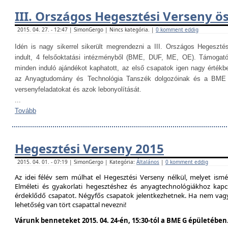
III. Országos Hegesztési Verseny ö
2015. 04. 27. - 12:47 | SimonGergo | Nincs kategória. |
0 komment eddig
Idén is nagy sikerrel sikerült megrendezni a III. Országos Hegesztés
indult, 4 felsőoktatási intézményből (BME, DUF, ME, OE). Támogat
minden induló ajándékot kaphatott, az első csapatok igen nagy értékb
az Anyagtudomány és Technológia Tanszék dolgozóinak és a BME H
versenyfeladatokat és azok lebonyolítását.
...
Tovább
Hegesztési Verseny 2015
2015. 04. 01. - 07:19 | SimonGergo | Kategória:
Általános
|
0 komment eddig
Az idei félév sem múlhat el Hegesztési Verseny nélkül, melyet is
Elméleti és gyakorlati hegesztéshez és anyagtechnológiákhoz kap
érdeklődő csapatot. Négyfős csapatok jelentkezhetnek. Ha nem vag
lehetőség van tört csapattal nevezni!
Várunk benneteket 2015. 04. 24-én, 15:30-tól a BME G épületében