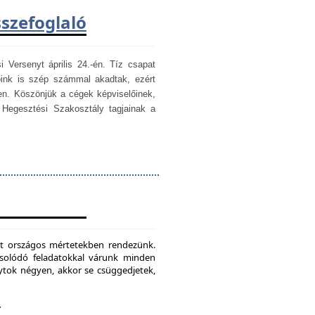
sszefoglaló
i Versenyt április 24.-én. Tíz csapat
óink is szép számmal akadtak, ezért
en. Köszönjük a cégek képviselőinek,
egesztési Szakosztály tagjainak a
mét országos mértetekben rendezünk.
csolódó feladatokkal várunk minden
ytok négyen, akkor se csüggedjetek,
.