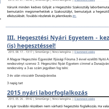
Várunk minden kedves Gólyát a Hegesztési Szakosztály laborbemutató
bemutatón megismerhetitek a Szakosztályt, bemutatjuk a hegesztő la
elkészülését. További részletek és jelentkezés
itt.
III. Hegesztési Nyári Egyetem - ke
(is) hegesztéssel!
2015. 08. 17. - 13:17 | SimonGergo | Nincs kategória. |
0 komment eddig
A Magyar Hegesztési Egyesület Ifjúsági Fóruma 3 évvel ezelőtti Nyitó 
rendezvényt szervez 3. Hegesztési Nyári Egyetem címmel a Dunaújvár
rendezvény a 3-as szám jegyében fog telni:
3 év után visszatér Dunaújvárosba
3 napig tart
2015 nyári laborfoglalkozás
2015. 05. 26. - 09:42 | SimonGergo | Nincs kategória. |
0 komment eddig
A nyár további részében nem várható hegesztési foglalkozás.
Ha vala