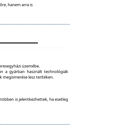
lőre, hanem arra is
veresegyházi üzemébe.
tán a gyárban használt technológiák
 megismerése lesz terítéken.
e többen is jelentkezhettek, ha esetleg