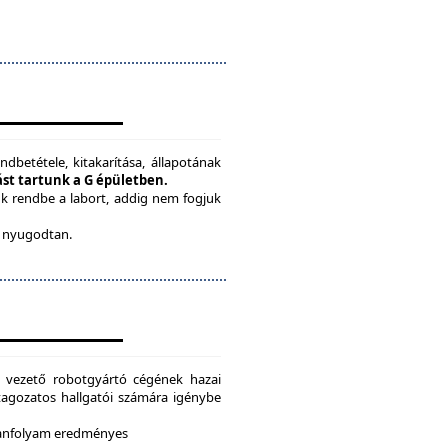
ndbetétele, kitakarítása, állapotának
tást tartunk a G épületben.
ük rendbe a labort, addig nem fogjuk
be nyugodtan.
g vezető robotgyártó cégének hazai
i tagozatos hallgatói számára igénybe
 tanfolyam eredményes