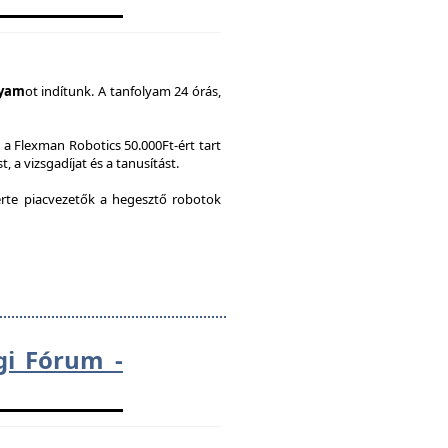
lyam
ot indítunk. A tanfolyam 24 órás,
a Flexman Robotics 50.000Ft-ért tart
, a vizsgadíjat és a tanusítást.
te piacvezetők a hegesztő robotok
gi Fórum -