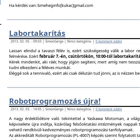
Ha kérdés van: bmeheginfo[kukac]gmail.com
Labortakarítás
2013. 02. 05. - 09:03 | SimonGergo | Nincs kategória. |
0 komment eddig
Lassan elindul a tavaszi félév is, ezért szükségesség válik a labor re
felmérése. Ezért
február 7.-én, csütörtökön, 10:00-tól labortakarí
Kérek mindenkit, aki ráér, hogy jöjjön segíteni, mert amíg nem tessz
tudni elkezdeni a féléves munkát.
Eléggé sok a tennivaló, ezért aki csak délután tud jönni, az is nézzen 
Robotprogramozás újra!
2013. 02. 03. - 14:05 | SimonGergo | Nincs kategória. |
0 komment eddig
A nagy érdeklődésre való tekintettel a Yaskawa Motoman, a vilá
képviselete újra indítja, kizárólag felsőoktatási intézmények nappal
vehető rendkívüli kedvezményes robotprogramozási tanfolyamait.
Az akkreditált Robotprogramozás (PL-4007) képzés szerint folytatott