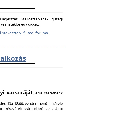
egesztési Szakosztályának Ifjúsági
igyelmetekbe egy cikket:
-szakosztaly-ifjusagi-foruma
lalkozás
!
yi vacsoráját
, erre szeretnénk
ec 13.) 18:00. Az idei menü: halászlé
on részvételi szándékáról az alábbi