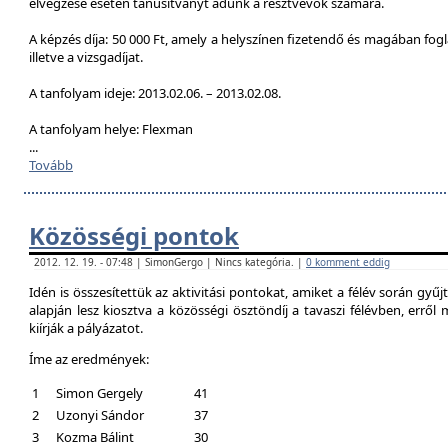
elvégzése esetén tanúsítványt adunk a résztvevők számára.
A képzés díja: 50 000 Ft, amely a helyszínen fizetendő és magában foglal
illetve a vizsgadíjat.
A tanfolyam ideje: 2013.02.06. – 2013.02.08.
A tanfolyam helye: Flexman
...
Tovább
Közösségi pontok
2012. 12. 19. - 07:48 | SimonGergo | Nincs kategória. |
0 komment eddig
Idén is összesítettük az aktivitási pontokat, amiket a félév során gyű
alapján lesz kiosztva a közösségi ösztöndíj a tavaszi félévben, erről
kiírják a pályázatot.
Íme az eredmények:
1
Simon Gergely
41
2
Uzonyi Sándor
37
3
Kozma Bálint
30