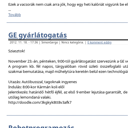
Ezek a vacsorák nem csak arra jók, hogy egy heti kalóriát vigyünk be e
...
Tovább
GE gyárlátogatás
2012. 11. 18. - 17:36 | SimonGergo | Nincs kategória. |
0 komment eddig
Sziasztok!
November 23.-án, pénteken, 9:00-tól gyárlátogatást szervezünk a GE 
A program kb. fél napos, tárgyalóban rövid üzleti összefoglaló u
szakmai bemutatása, majd műhelytúra keretén belül ezen technológiák
Utazás: Autóbusszal, tagoknak ingyenes
Indulás: 8:00-kor Kármán koli elől
Jelentkezés: határidő hétfő éjfél, az első 9 ember lejutása garantált, d
utólag lemondaná valaki.
http://doodle.com/3kgkyk8tt8v3afk7
Robotprogramozás