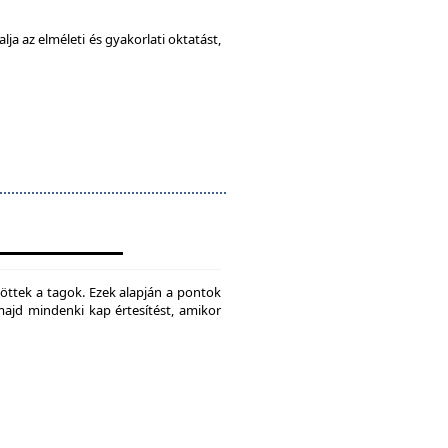
ja az elméleti és gyakorlati oktatást,
jtöttek a tagok. Ezek alapján a pontok
 majd mindenki kap értesítést, amikor