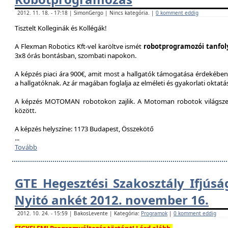
2012. 11. 18. - 17:18 | SimonGergo | Nincs kategória. |
0 komment eddig
Tisztelt Kolleginák és Kollégák!
A Flexman Robotics Kft-vel karöltve ismét
robotprogramozói tanfo
3x8 órás bontásban, szombati napokon.
A képzés piaci ára 900€, amit most a hallgatók támogatása érdekében 
a hallgatóknak. Az ár magában foglalja az elméleti és gyakorlati oktatást
A képzés MOTOMAN robotokon zajlik. A Motoman robotok világszer
között.
A képzés helyszíne: 1173 Budapest, Összekötő
...
Tovább
GTE Hegesztési Szakosztály Ifjúsá
Nyitó ankét 2012. november 16.
2012. 10. 24. - 15:59 | BakosLevente | Kategória:
Programok
|
0 komment eddig