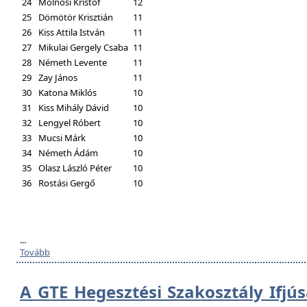
24
Molnosi Kristóf
12
25
Dömötör Krisztián
11
26
Kiss Attila István
11
27
Mikulai Gergely Csaba
11
28
Németh Levente
11
29
Zay János
11
30
Katona Miklós
10
31
Kiss Mihály Dávid
10
32
Lengyel Róbert
10
33
Mucsi Márk
10
34
Németh Ádám
10
35
Olasz László Péter
10
36
Rostási Gergő
10
...
Tovább
A GTE Hegesztési Szakosztály Ifjú