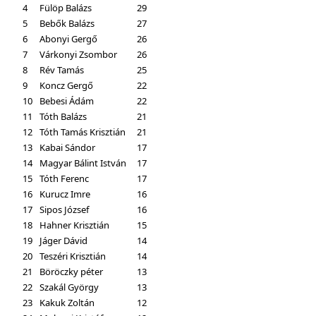
4
Fülöp Balázs
29
5
Bebők Balázs
27
6
Abonyi Gergő
26
7
Várkonyi Zsombor
26
8
Rév Tamás
25
9
Koncz Gergő
22
10
Bebesi Ádám
22
11
Tóth Balázs
21
12
Tóth Tamás Krisztián
21
13
Kabai Sándor
17
14
Magyar Bálint István
17
15
Tóth Ferenc
17
16
Kurucz Imre
16
17
Sipos József
16
18
Hahner Krisztián
15
19
Jáger Dávid
14
20
Teszéri Krisztián
14
21
Böröczky péter
13
22
Szakál György
13
23
Kakuk Zoltán
12