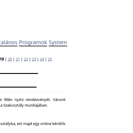
talános
Programok
System
19
|
20
|
21
|
22
|
23
|
24
|
25
zi félév nyitó rendezvényét. Várunk
ni a Szakosztály munkájában.
osztályba, ezt majd egy online kérdőív