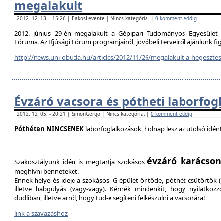
megalakult
2012. 12. 13. - 15:26 | BakosLevente | Nincs kategória. |
0 komment eddig
2012. június 29-én megalakult a Gépipari Tudományos Egyesület H
Fóruma. Az Ifjúsági Fórum programjairól, jövőbeli terveiről ajánlunk f
http://news.uni-obuda.hu/articles/2012/11/26/megalakult-a-hegesztesi
Évzáró vacsora és pótheti laborfog
2012. 12. 05. - 20:21 | SimonGergo | Nincs kategória. |
0 komment eddig
Póthéten NINCSENEK
laborfoglalkozások, holnap lesz az utolsó idén
évzáró karácson
Szakosztályunk idén is megtartja szokásos
meghívni benneteket.
Ennek helye és ideje a szokásos: G épület öntöde, póthét csütörtök (d
illetve babgulyás (vagy-vagy). Kérnék mindenkit, hogy nyilatkozz
dudliban, illetve arról, hogy tud-e segíteni felkészülni a vacsorára!
link a szavazáshoz