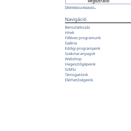
Elfelejtettem a jelszavam...
Navigáció
Bemutatkozás
Hírek
Féléves programunk
Galéria
Eddigi programjaink
Szakmai anyagok
Webshop
Hegesztőgépeink
SzMSz
Támogatóink
Elérhetőségeink