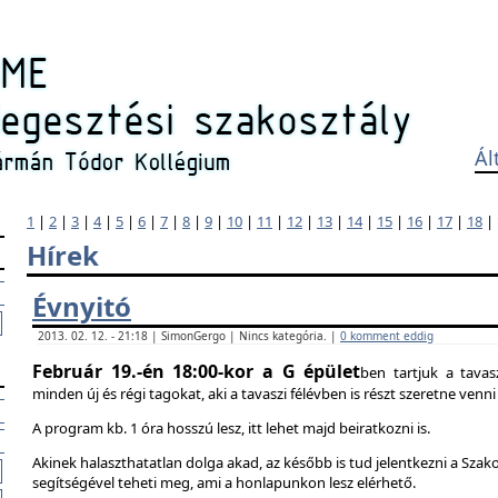
Ál
1
|
2
|
3
|
4
|
5
|
6
|
7
|
8
|
9
|
10
|
11
|
12
|
13
|
14
|
15
|
16
|
17
|
18
|
Hírek
Évnyitó
2013. 02. 12. - 21:18 | SimonGergo | Nincs kategória. |
0 komment eddig
Február 19.-én 18:00-kor a G épület
ben tartjuk a tavas
minden új és régi tagokat, aki a tavaszi félévben is részt szeretne ven
A program kb. 1 óra hosszú lesz, itt lehet majd beiratkozni is.
Akinek halaszthatatlan dolga akad, az később is tud jelentkezni a Szak
segítségével teheti meg, ami a honlapunkon lesz elérhető.