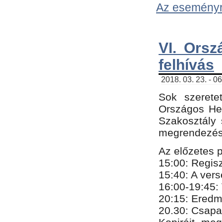
Az eseményről
VI. Orsz
felhívás
2018. 03. 23. - 0
Sok szerete
Országos He
Szakosztály 
megrendezésr
Az előzetes 
15:00: Regis
15:40: A ver
16:00-19:45:
20:
​15​
: Eredm
​20.30: Csapa