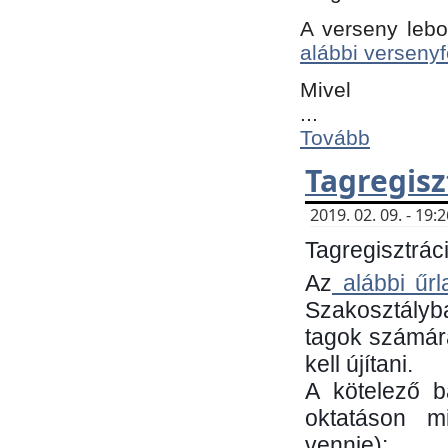
A verseny lebo
alábbi versenyf
Mivel
...
Tovább
Tagregisz
2019. 02. 09. - 19
Tagregisztráci
Az
alábbi űrl
Szakosztályb
tagok számára
kell újítani.
​A kötelező 
oktatáson m
vennie):