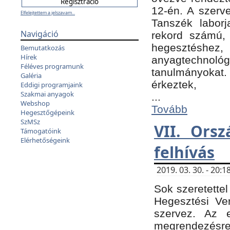
12-én. A szer
Elfelejtettem a jelszavam...
Tanszék laborj
Navigáció
rekord számú, 
hegesztéshe
Bemutatkozás
Hírek
anyagtechnológ
Féléves programunk
tanulmányokat.
Galéria
érkeztek,
Eddigi programjaink
Szakmai anyagok
...
Webshop
Tovább
Hegesztőgépeink
SzMSz
VII. Ors
Támogatóink
Elérhetőségeink
felhívás
2019. 03. 30. - 20
Sok szeretettel
Hegesztési Ve
szervez. Az 
megrendezésre 