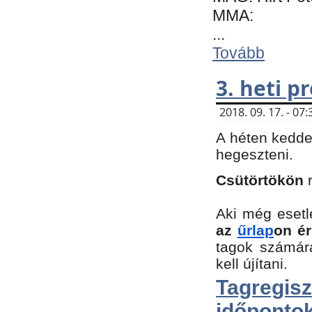
MMA:
...
Tovább
3. heti 
2018. 09. 17. - 0
A héten kedde
hegeszteni.
Csütörtökön
Aki még esetl
az
űrlap
on ér
tagok számár
kell újítani.
Tagregi
időpontok