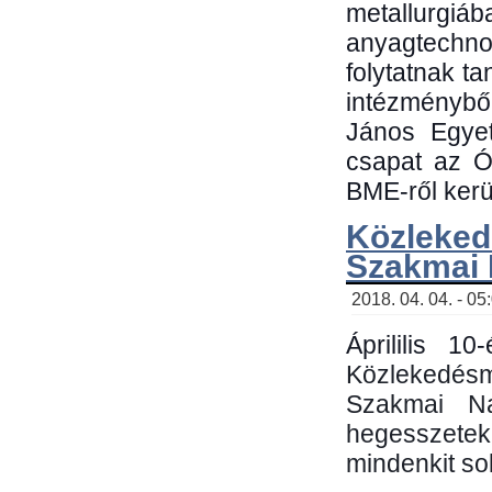
metallu
anyagtechn
folytatnak t
intézménybő
János Egyet
csapat az Ó
BME-ről kerül
Közleked
Szakmai
2018. 04. 04. - 05
Áprililis 1
Közlekedés
Szakmai N
hegesszetek 
mindenkit sok