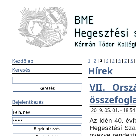
Kezdőlap
1
|
2
|
3
|
4
|
5
|
6
|
7
|
8
Hírek
Keresés
VII. Orsz
összefogl
Bejelentkezés
2019. 05. 01. - 18:
Az idén 40. évf
Hegesztési Sza
övezve rendezte