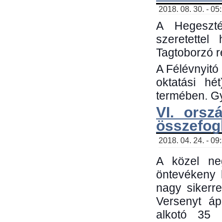
2018. 08. 30. - 05
A Hegeszté
szeretette
Tagtoborzó 
A Félévnyitó
oktatási h
termében. Gy
VI. orsz
összefog
2018. 04. 24. - 09
A közel neg
öntevékeny 
nagy sikerr
Versenyt áp
alkotó 35 h