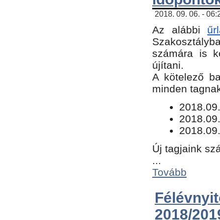
2018. 09. 06. - 06
Az alábbi
űr
Szakosztályba.
számára is k
újítani.
​A kötelező b
minden tagnak 
​2018.09
2018.09.
2018.09.
Új tagjaink sz
...
Tovább
Félévn
2018/201