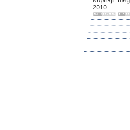
Kopirájt me
2010