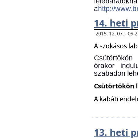
felebará
a
http://www.
14. heti
2015. 12. 07. - 09
A szokásos la
Csütörtökön
órakor indu
szabadon lehe
Csütörtökön 
A kabátrendelé
13. heti