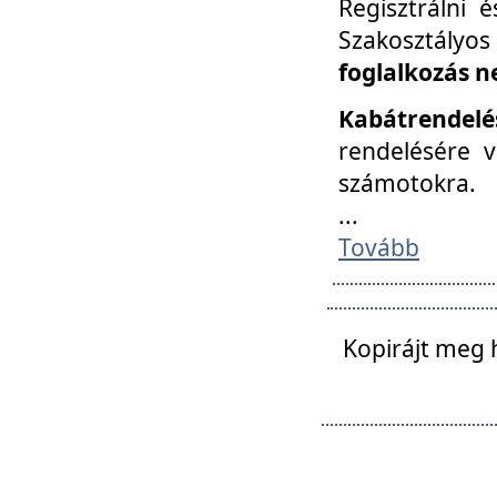
Regisztrálni 
Szakosztályos
foglalkozás n
Kabátrendelé
rendelésére v
számotokra.
...
Tovább
Kopirájt meg 