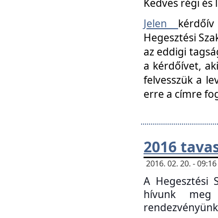
Kedves régi és 
Jelen
kérdőív
Hegesztési Szak
az eddigi tagsá
a kérdőívet, ak
felvesszük a le
erre a címre fo
2016 tavas
2016. 02. 20. - 09:
A Hegesztési S
hívunk meg 
rendezvényünk