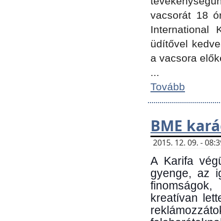
tevékenységünk
vacsorát 18 ó
International 
üdítővel kedv
a vacsora elők
...
Tovább
BME kará
2015. 12. 09. - 08
A Karifa vég
gyenge, az i
finomságok,
kreatívan let
reklámozzá