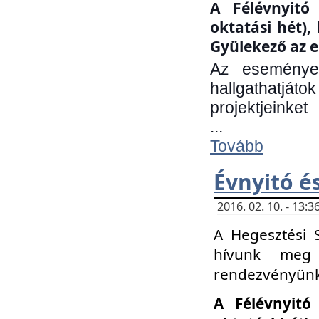
A Félévnyitó 
oktatási hét)
Gyülekező az e
Az eseményen
hallgathatjáto
projektjeinket
...
Tovább
Évnyitó é
2016. 02. 10. - 13
A Hegesztési 
hívunk meg 
rendezvényünk
A Félévnyitó