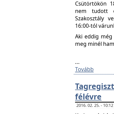
Csütörtökön 18
nem tudott e
Szakosztály v
16:00-tól váru
Aki eddig még 
meg minél ham
...
Tovább
Tagregis
félévre
2016. 02. 25. - 10: