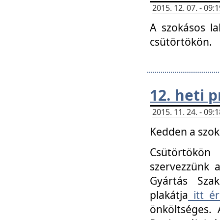
2015. 12. 07. - 09
A szokásos la
csütörtökön.
12. heti
2015. 11. 24. - 09
Kedden a szoká
Csütörtökö
szervezzünk a
Gyártás Szak
plakátja
itt ér
önköltséges. 