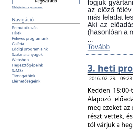
fogjuk gyártan
Elfelejtettem a jelszavam...
az előző félév
más feladat les
Navigáció
Aki az előadá
Bemutatkozás
(hasonlóan a
Hírek
Féléves programunk
...
Galéria
Tovább
Eddigi programjaink
Szakmai anyagok
Webshop
3. heti p
Hegesztőgépeink
SzMSz
Támogatóink
2016. 02. 29. - 09:
Elérhetőségeink
Kedden 18:00-t
Alapozó előad
meg ezeket az 
részt vettek, é
tól várjuk a he