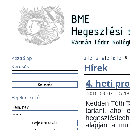
Kezdőlap
1
|
2
|
3
|
4
|
5
|
6
|
7
|
8
Hírek
Keresés
4. heti p
2016. 03. 07. - 07:
Bejelentkezés
Kedden Tóth Ta
tartani, ahol
hegesztéstechn
alapján a mun