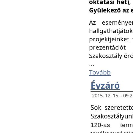
oktatási hét)
Gyülekező az 
Az eseménye
hallgathatjáto
projektjeinket
prezentációt
Szakosztály ér
...
Tovább
Évzáró
2015. 12. 15. - 09
Sok szeretett
Szakosztályun
120-as ter