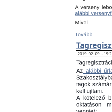
A verseny lebo
alábbi versenyf
Mivel
...
Tovább
Tagregisz
2019. 02. 09. - 19
Tagregisztráci
Az
alábbi űrl
Szakosztályb
tagok számára
kell újítani.
​A kötelező 
oktatáson m
vennie):