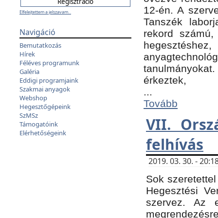
12-én. A szer
Elfelejtettem a jelszavam...
Tanszék laborj
Navigáció
rekord számú, 
hegesztéshe
Bemutatkozás
Hírek
anyagtechnológ
Féléves programunk
tanulmányokat.
Galéria
érkeztek,
Eddigi programjaink
Szakmai anyagok
...
Webshop
Tovább
Hegesztőgépeink
SzMSz
VII. Ors
Támogatóink
Elérhetőségeink
felhívás
2019. 03. 30. - 20
Sok szeretettel
Hegesztési Ve
szervez. Az 
megrendezésre 