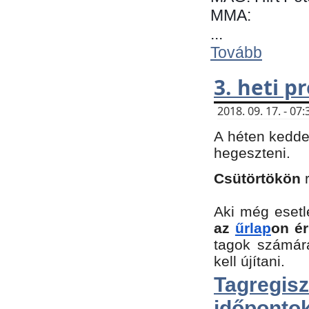
MMA:
...
Tovább
3. heti 
2018. 09. 17. - 0
A héten kedde
hegeszteni.
Csütörtökön
Aki még esetl
az
űrlap
on ér
tagok számár
kell újítani.
Tagregi
időpontok