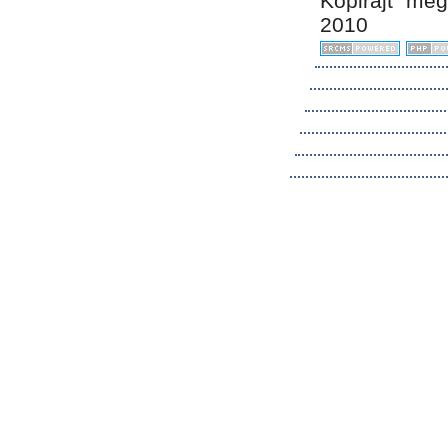
Kopirájt me
2010