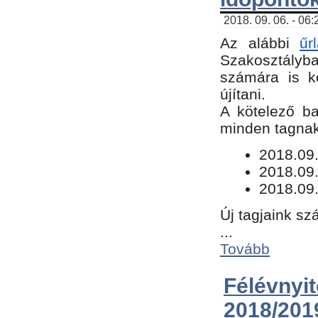
2018. 09. 06. - 06
Az alábbi
űr
Szakosztályba.
számára is k
újítani.
​A kötelező b
minden tagnak 
​2018.09
2018.09.
2018.09.
Új tagjaink sz
...
Tovább
Félévn
2018/201