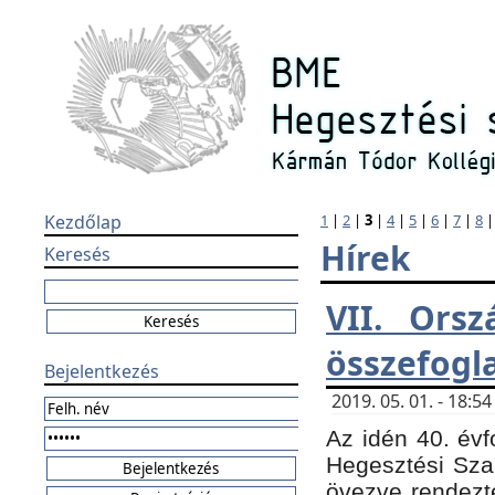
Kezdőlap
1
|
2
|
3
|
4
|
5
|
6
|
7
|
8
Hírek
Keresés
VII. Orsz
összefogl
Bejelentkezés
2019. 05. 01. - 18:
Az idén 40. évf
Hegesztési Sza
övezve rendezte