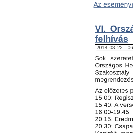
Az eseményről
VI. Orsz
felhívás
2018. 03. 23. - 0
Sok szerete
Országos He
Szakosztály 
megrendezésr
Az előzetes 
15:00: Regis
15:40: A ver
16:00-19:45:
20:
​15​
: Eredm
​20.30: Csapa