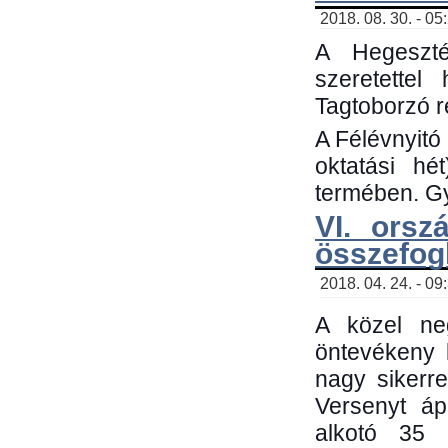
2018. 08. 30. - 05
A Hegeszté
szeretette
Tagtoborzó 
A Félévnyitó
oktatási h
termében. Gy
VI. orsz
összefog
2018. 04. 24. - 09
A közel neg
öntevékeny 
nagy sikerr
Versenyt áp
alkotó 35 h