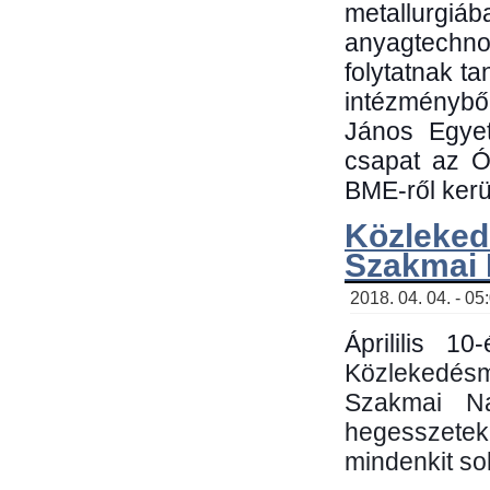
metallu
anyagtechn
folytatnak t
intézménybő
János Egyet
csapat az Ó
BME-ről kerül
Közleked
Szakmai
2018. 04. 04. - 05
Áprililis 1
Közlekedés
Szakmai N
hegesszetek 
mindenkit sok