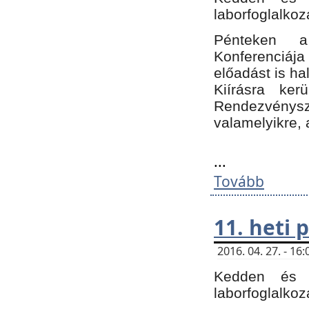
laborfoglalkoz
Pénteken 
Konferenciá
előadást is h
Kiírásra ke
Rendezvénysze
valamelyikre, 
...
Tovább
11. heti
2016. 04. 27. - 1
Kedden és c
laborfoglalkoz