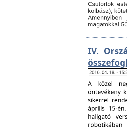
Csütörtök est
kolbász), köte
Amennyiben 
magatokkal 50
IV. Orsz
összefog
2016. 04. 18. - 1
A közel neg
öntevékeny k
sikerrel ren
április 15-é
hallgató ver
robotikába