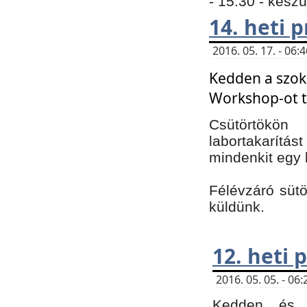
- 15:30 - kész
14. heti
2016. 05. 17. - 06
Kedden a szoká
Workshop-ot t
Csütörtökön
labortakarítást
mindenkit egy 
Félévzáró sütö
küldünk.
12. heti
2016. 05. 05. - 0
Kedden és c