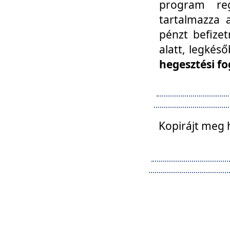
program reg
tartalmazza a
pénzt befizet
alatt, legkés
hegesztési fo
Kopirájt meg 