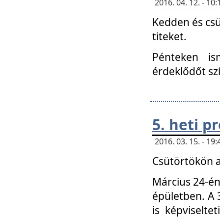
2016. 04. 12. - 1
Kedden és csü
titeket.
Pénteken is
érdeklődőt sz
5. heti 
2016. 03. 15. - 1
Csütörtökön a
Március 24-én
épületben. A 
is képviselte