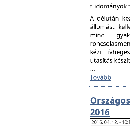
tudományok t
A délután ke
állomást kell
mind gyako
roncsolásmen
kézi ívheges
utasítás készít
...
Tovább
Országo
2016
2016. 04. 12. - 1