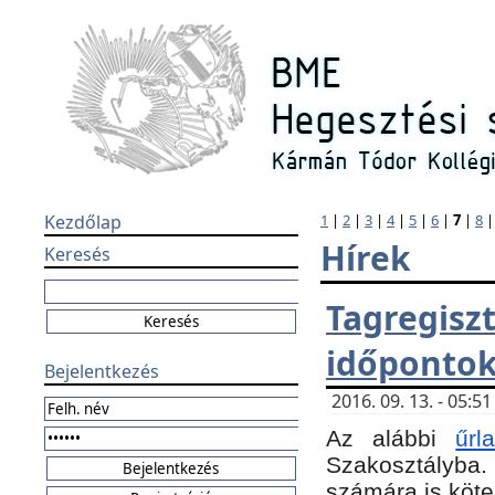
Kezdőlap
1
|
2
|
3
|
4
|
5
|
6
|
7
|
8
Hírek
Keresés
Tagregi
időponto
Bejelentkezés
2016. 09. 13. - 05:
Az alábbi
űr
Szakosztályba.
számára is köte