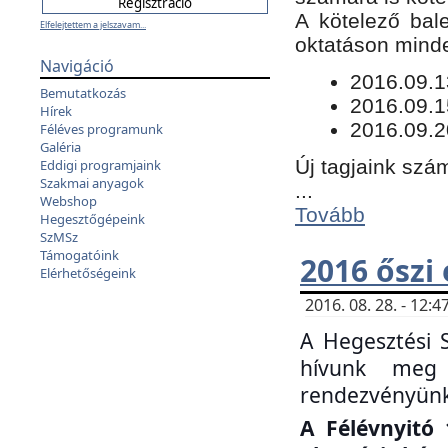
​A kötelező bal
Elfelejtettem a jelszavam...
oktatáson minde
Navigáció
​2016.09.
Bemutatkozás
2016.09.1
Hírek
2016.09.2
Féléves programunk
Galéria
Új tagjaink szám
Eddigi programjaink
Szakmai anyagok
...
Webshop
Tovább
Hegesztőgépeink
SzMSz
Támogatóink
2016 őszi
Elérhetőségeink
2016. 08. 28. - 12
A Hegesztési 
hívunk meg 
rendezvényünk
A Félévnyitó 