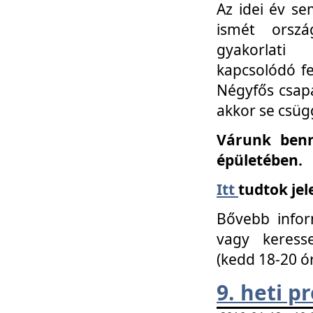
Az idei év se
ismét orszá
gyakorlati
kapcsolódó f
Négyfős csap
akkor se csüg
Várunk benn
épületében.
Itt
tudtok jel
Bővebb infor
vagy keress
(kedd 18-20 ó
9. heti 