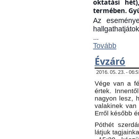
oktatási hét
termében. Gyü
Az eseménye
hallgathatjáto
...
Tovább
Évzáró
2016. 05. 23. - 06
Vége van a fé
értek. Innent
nagyon lesz, 
valakinek van
Erről később é
Póthét szerdá
látjuk tagjaink