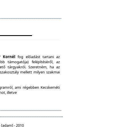
r Kornél
fog előadást tartani az
b támogatója) felépítéséről, az
ető tárgyakról. Szeretném, ha az
 szakosztály mellett milyen szakmai
ramról, ami régebben Kecskeméti
ot, illetve
 [adam] - 2010