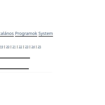
talános
Programok
System
19
|
20
|
21
|
22
|
23
|
24
|
25