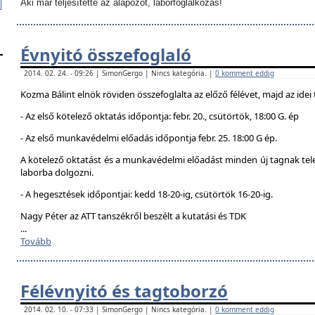
Aki már teljesítette az alapozót, laborfoglalkozás!
Évnyitó összefoglaló
2014. 02. 24. - 09:26 | SimonGergo | Nincs kategória. |
0 komment eddig
Kozma Bálint elnök röviden összefoglalta az előző félévet, majd az idei 
- Az első kötelező oktatás időpontja: febr. 20., csütörtök, 18:00 G. ép
- Az első munkavédelmi előadás időpontja febr. 25. 18:00 G ép.
A kötelező oktatást és a munkavédelmi előadást minden új tagnak telej
laborba dolgozni.
- A hegesztések időpontjai: kedd 18-20-ig, csütörtök 16-20-ig.
Nagy Péter az ATT tanszékről beszélt a kutatási és TDK
...
Tovább
Félévnyitó és tagtoborzó
2014. 02. 10. - 07:33 | SimonGergo | Nincs kategória. |
0 komment eddig