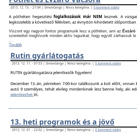
2013. 12. 15. - 21:04 | SimonGergo | Nincs kategória. |
0 komment eddig
A póthéten hegesztési
foglalkozások már NEM
lesznek. A vizsga
legközelebb a következő félévben, az évnyitón kihirdetett időpontban 
Viszont egy nagyon fontos programunk lesz a póthéten, ami az
Évzáró 
szeretettel meghívunk minden aktív tagunkat, hogy együtt zárhassuk le
...
Tovább
Rutin gyárlátogatás
2013. 12. 11. - 07:53 | SimonGergo | Nincs kategória. |
0 komment eddig
RUTIN gyárlátogatásra jelentkezők figyelem!
December 13.-án, pénteken 7:00-kor találkozunk a koli előtt, onnan
autó 9 személyes, tehát elvileg mindenkinek lesz benne hely, aki edd
jelentkezhet
itt.
13. heti programok és a jövő
2013. 12. 01. - 22:02 | SimonGergo | Nincs kategória. |
0 komment eddig