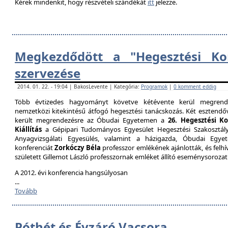
Kérek mindenkit, hogy részvételi szándékát
itt
jelezze.
Megkezdődött a "Hegesztési Kon
szervezése
2014. 01. 22. - 19:04 | BakosLevente | Kategória:
Programok
|
0 komment eddig
Több évtizedes hagyományt követve kétévente kerül megrende
nemzetközi kitekintésű átfogó hegesztési tanácskozás. Két esztendőv
került megrendezésre az Óbudai Egyetemen a
26. Hegesztési K
Kiállítás
a Gépipari Tudományos Egyesület Hegesztési Szakosztály
Anyagvizsgálati Egyesülés, valamint a házigazda, Óbudai Egy
konferenciát
Zorkóczy Béla
professzor emlékének ajánlották, és felhí
született Gillemot László professzornak emléket állító eseménysorozat
A 2012. évi konferencia hangsúlyosan
...
Tovább
Póthét és Évzáró Vacsora