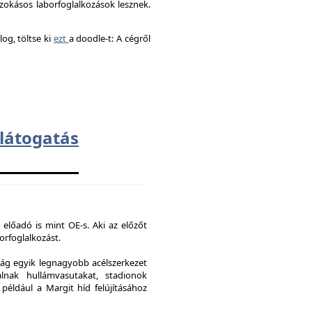
okásos laborfoglalkozások lesznek.
og, töltse ki
ezt
a doodle-t: A cégről
átogatás
 előadó is mint OE-s. Aki az előzőt
borfoglalkozást.
ág egyik legnagyobb acélszerkezet
lnak hullámvasutakat, stadionok
 például a Margit híd felújításához