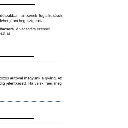
időszakban sincsenek foglalkozások,
lehet jönni hegesztgetni.
Vacsora.
A vacsorára ezennel
 ezt az
 közös autóval megyünk a gyárig. Az
ig jelentkezett. Ha valaki ráér, még