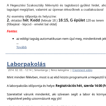
A Hegesztési Szakosztály félévnyitó és tagtoborzó gyűlést hirdet, aho
tagságot megújítani, valamint az újonnan érkezőknek a csatlakozásra!
Az esemény időpontja és helyszíne:
2.
hét
Kedd
16:15,
G épület
oktatási
,
(február 18.)
120-as terem
(főbejárat - lépcső - emelet bal oldal)
Fontos
:
az eddigi tagság automatikusan nem újul meg, mindenkinek jel
...
Tovább
Laborpakolás
2014. 02. 03. - 12:14 | SimonGergo | Nincs kategória. |
0 komment eddig
Mint minden félévben, most is az első közös programunk a Hegesztő l
A laborpakolás időpontja és helye:
Regisztrációs hét, szerda 14:00 (
Szeretettel várunk mindenkit, aki szívesen segít a labor és körn
végeztével pedig uzsonnázunk egy jót!