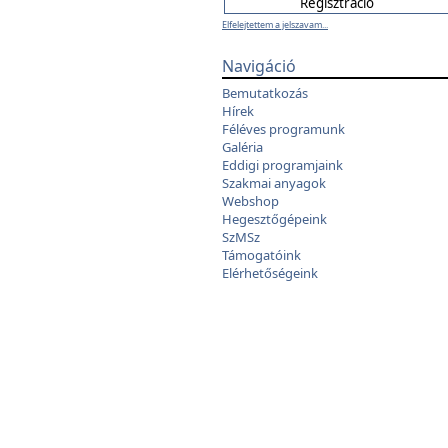
Elfelejtettem a jelszavam...
Navigáció
Bemutatkozás
Hírek
Féléves programunk
Galéria
Eddigi programjaink
Szakmai anyagok
Webshop
Hegesztőgépeink
SzMSz
Támogatóink
Elérhetőségeink