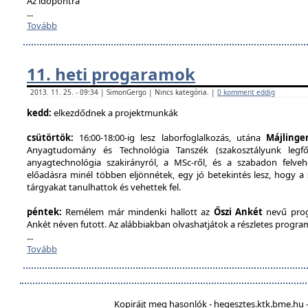
Az időpontra
...
Tovább
11. heti progaramok
2013. 11. 25. - 09:34 | SimonGergo | Nincs kategória. |
0 komment eddig
kedd:
elkezdődnek a projektmunkák
csütörtök:
16:00-18:00-ig lesz laborfoglalkozás, utána
Májlinge
Anyagtudomány és Technológia Tanszék (szakosztályunk legfőb
anyagtechnológia szakirányról, a MSc-ről, és a szabadon felveh
előadásra minél többen eljönnétek, egy jó betekintés lesz, hogy a
tárgyakat tanulhattok és vehettek fel.
péntek:
Remélem már mindenki hallott az
Őszi Ankét
nevű prog
Ankét néven futott. Az alábbiakban olvashatjátok a részletes program
...
Tovább
Kopirájt meg hasonlók - hegesztes.ktk.bme.hu -