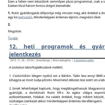
Ezen a héten nem készülünk semmilyen plusz programmal, csak a sz
Ezeken kívül három fontos dolgot kiemelnék:
1.
Rutin gyárlátogatás időpontja még nincsen meg, akit érdekel a dol
egy kis
bemutató.
Mindenképpen érdemes eljönni, megnézni őket.
2.
Megjöttek
...
Tovább
12. heti programok és gyárl
jelentkezés
2013. 11. 26. - 07:54 | SimonGergo | Nincs kategória. |
0 komment eddig
A szokásos laborfoglalkozások mellett:
1. Csütörtökön Idegen nyelvű est a Bánkin. Talán lesz annyi BME-s
kihagyta az most tudja pótolni. Mivel késő délután lesz ezért üti a la
2. Ismét lehetőséget kaptunk, hogy meglátogathassuk Magyarorsz
gyártóját, a dombóvári Rutin Kft-t. Az egész világra exportá
acélszerkezeteit, hidakat. Ha valakit érdekel, hogy miként készült,
szükséges szerkezet akkor mindenképpen érdemes ide ellátogatni.