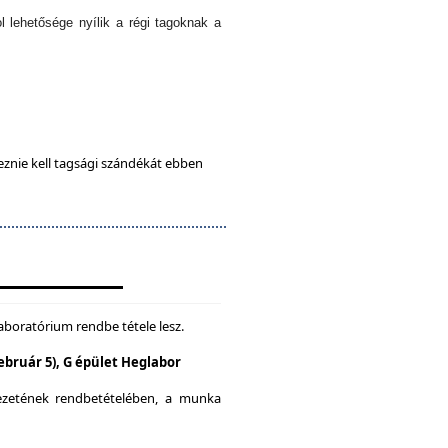
l lehetősége nyílik a régi tagoknak a
eznie kell tagsági szándékát ebben
aboratórium rendbe tétele lesz.
Február 5), G épület Heglabor
yezetének rendbetételében, a munka