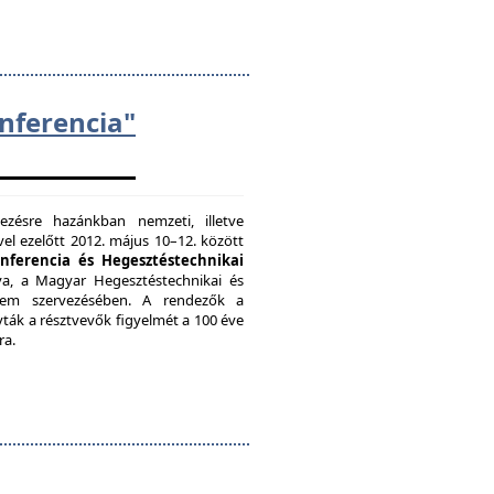
ferencia"
zésre hazánkban nemzeti, illetve
el ezelőtt 2012. május 10–12. között
onferencia és Hegesztéstechnikai
a, a Magyar Hegesztéstechnikai és
etem szervezésében. A rendezők a
vták a résztvevők figyelmét a 100 éve
ra.