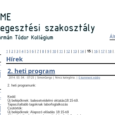
Ál
1
|
2
|
3
|
4
|
5
|
6
|
7
|
8
|
9
|
10
|
11
|
12
|
13
|
14
|
15
|
16
|
17
|
18
|
Hírek
2. heti program
2014. 03. 04. - 07:25 | SimonGergo | Nincs kategória. |
0 komment eddig
2. heti programunk:
Kedd:
Új belépőknek: balesetvédelmi oktatás18:15-től.
Tapasztaltabb tagoknak laborfoglalkozás
Csütörtök:
Új belépőknek: Alapozó előadás 18:15-től