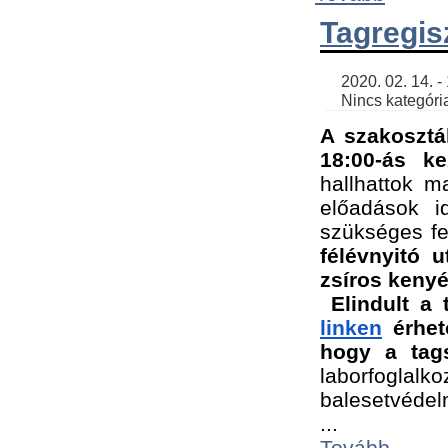
Tagregis
    2020. 02. 14. - 18:56 | SimonGergo | 

    Nincs kategória
A szakosztá
18:00-ás ke
hallhattok ma
előadások id
szükséges fe
félévnyitó u
zsíros kenyé
Elindult a 
linken
 érhet
hogy a tags
laborfogla
balesetvédel
...
Tovább