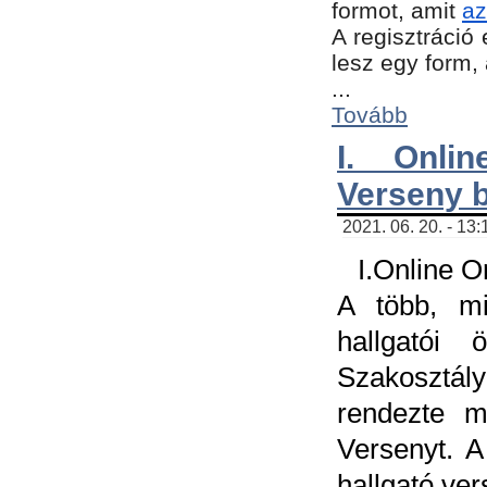
formot, amit
az
A regisztráció 
lesz egy form,
...
Tovább
I. Onli
Verseny 
2021. 06. 20. - 13
I.Online 
A több, mi
hallgatói
Szakosztál
rendezte m
Versenyt. A
hallgató ve