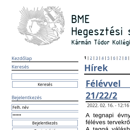
Kezdőlap
1
|
2
|
3
|
4
|
5
|
6
|
7
|
8
Hírek
Keresés
Félévvel
21/22/2
Bejelentkezés
2022. 02. 16. - 12:
A tegnapi évny
féléves tervekrő
A taggá válásho