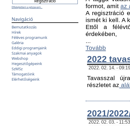
formot, amit
az 
Elfelejtettem a jelszavam...
A regisztráció e
Navigáció
ismét ki kell. A
Ettől a félév
Bemutatkozás
Hírek
érdekében,
Féléves programunk
...
Galéria
Tovább
Eddigi programjaink
Szakmai anyagok
2022 tava
Webshop
Hegesztőgépeink
2022. 02. 14. - 09:1
SzMSz
Támogatóink
Tavasszal újr
Elérhetőségeink
részletet az
alá
2021/2022/
2022. 02. 03. - 11:5