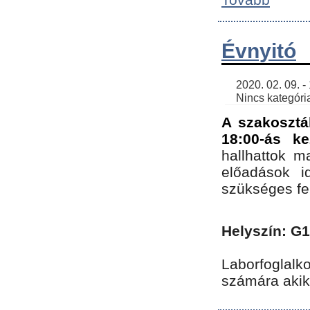
Évnyitó
    2020. 02. 09. - 19:30 | SimonGergo | 

    Nincs kategória
A szakosztá
18:00-ás ke
hallhattok ma
előadások id
szükséges fe
Helyszín: G
Laborfoglalk
számára akik