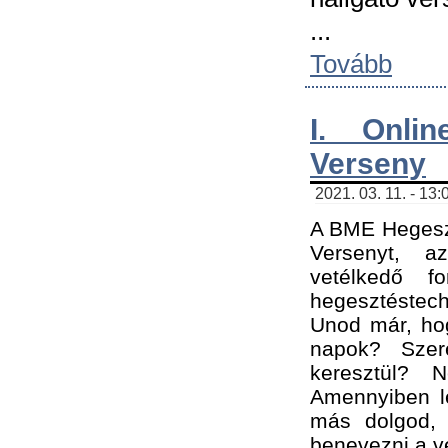
...
Tovább
I. Onli
Verseny
2021. 03. 11. - 13:
A BME Hegeszt
Versenyt, a
vetélkedő f
hegesztéstec
Unod már, hog
napok? Szer
keresztül? 
Amennyiben le
más dolgod,
benevezni a ve