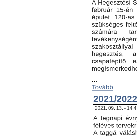
A Hegesztési Sz
február 15-én 
épület 120-a
szükséges felt
számára tar
tevékenységéről
szakosztálly
hegesztés, 
csapatépítő e
megismerkedhet
...
Tovább
2021/2022
2021. 09. 13. - 14:
A tegnapi évny
féléves tervekr
A taggá válásh