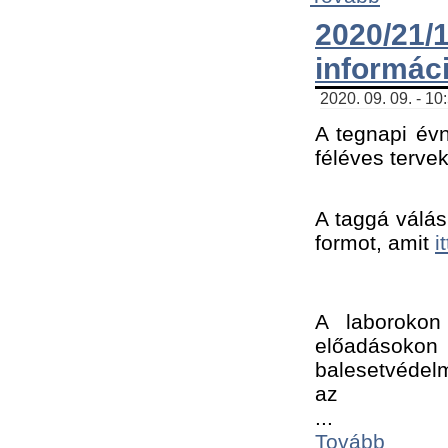
2020/21
informác
2020. 09. 09. - 10
A tegnapi évn
féléves tervek
A taggá válásh
formot, amit 
i
A laborokon 
előadásokon 
balesetvédelm
az ﻿
...
Tovább