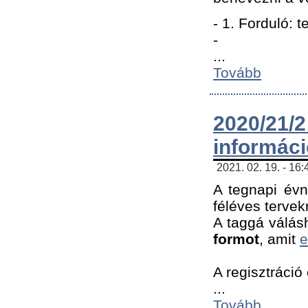
- 1. Forduló: 
-
...
Tovább
2020/21
informác
2021. 02. 19. - 16
A tegnapi évn
féléves tervek
A taggá válásh
formot
, amit
e
A regisztráció 
...
Tovább