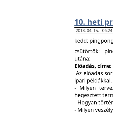
10. heti 
2013. 04. 15. - 06:
kedd: pingpong 
csütörtök: pi
utána:
Előadás, címe:
Az előadás sor
ipari példákkal
- Milyen terve
hegesztett ter
- Hogyan törté
- Milyen veszély