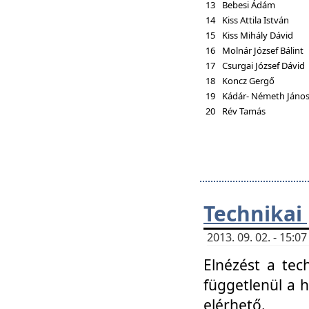
13
Bebesi Ádám
14
Kiss Attila István
15
Kiss Mihály Dávid
16
Molnár József Bálint
17
Csurgai József Dávid
18
Koncz Gergő
19
Kádár- Németh Jáno
20
Rév Tamás
Technikai
2013. 09. 02. - 15:
Elnézést a tec
függetlenül a 
elérhető.