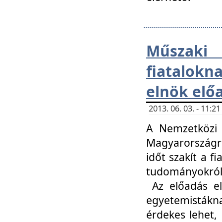
Műsza
fiatalokn
elnök elő
2013. 06. 03. - 11:
A Nemzetközi 
Magyarországr
időt szakít a f
tudományokról 
Az előadás el
egyetemisták
érdekes lehet,