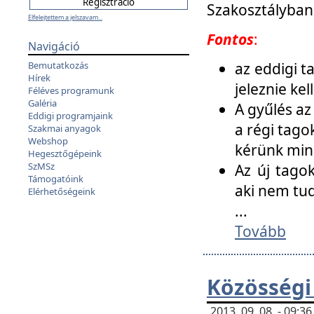
Szakosztályban
Elfelejtettem a jelszavam...
Fontos
:
Navigáció
az eddigi 
Bemutatkozás
Hírek
jeleznie ke
Féléves programunk
Galéria
A gyűlés az
Eddigi programjaink
a régi tago
Szakmai anyagok
Webshop
kérünk min
Hegesztőgépeink
SzMSz
Az új tago
Támogatóink
aki nem tud
Elérhetőségeink
...
Tovább
Közösségi
2013. 09. 08. - 09: