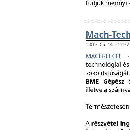
tudjuk mennyi k
Mach-Tech 
2013. 05. 14. - 12:
MACH-TECH
technológiai és
sokoldalúságát
BME Gépész S
illetve a szárn
Természetesen
A
részvétel in