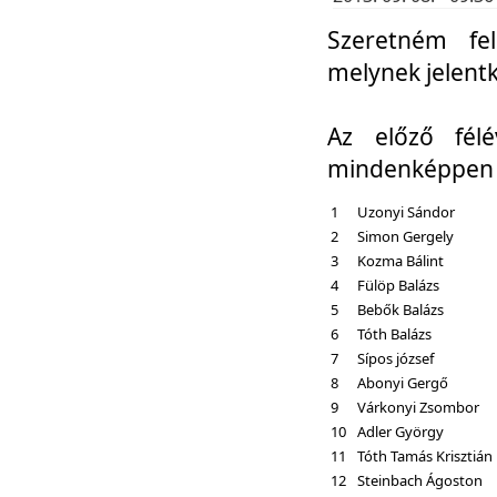
Szeretném fel
melynek jelent
Az előző fél
mindenképpen a
1
Uzonyi Sándor
2
Simon Gergely
3
Kozma Bálint
4
Fülöp Balázs
5
Bebők Balázs
6
Tóth Balázs
7
Sípos józsef
8
Abonyi Gergő
9
Várkonyi Zsombor
10
Adler György
11
Tóth Tamás Krisztián
12
Steinbach Ágoston