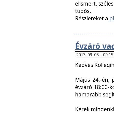
elismert, széle
tudós.
Részleteket a
pl
Évzáró va
2013. 09. 08. - 09:
Kedves Kollegin
Május 24.-én, 
évzáró 18:00-ko
hamarabb segít
Kérek mindenkit