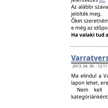
Az alábbi szav
jelölték meg.
Őket szeretném 
e még az időpo
Ha valaki tud 
Varratver
2013. 04. 30. - 12:
Ma elindul a V
lapon lehet, er
Nem kell mi
kategóriánként 