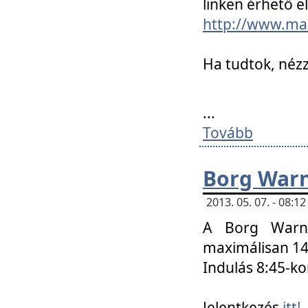
linken érhető el
http://www.mac
Ha tudtok, nézz
...
Tovább
Borg Warn
2013. 05. 07. - 08:
A Borg Warne
maximálisan 14 
Indulás 8:45-ko
Jelentkezés
itt!