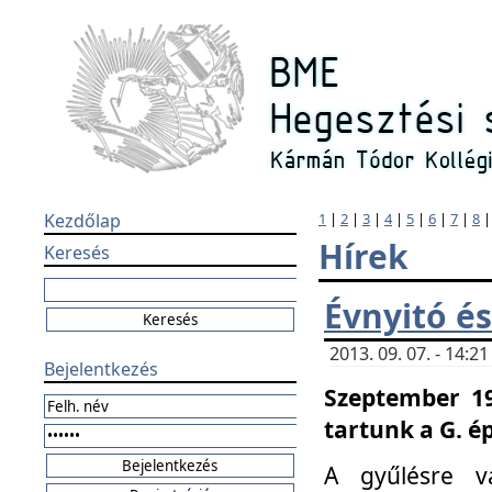
Kezdőlap
1
|
2
|
3
|
4
|
5
|
6
|
7
|
8
Hírek
Keresés
Évnyitó és
2013. 09. 07. - 14:
Bejelentkezés
Szeptember 19
tartunk a G. é
A gyűlésre v