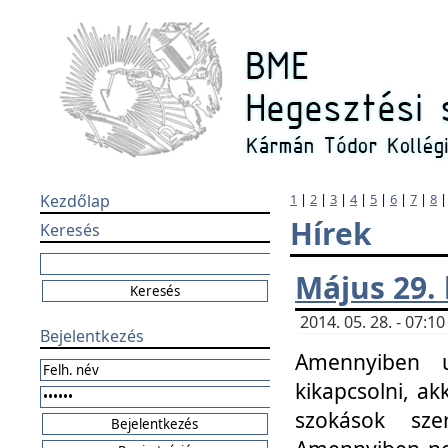
Kezdőlap
1
|
2
|
3
|
4
|
5
|
6
|
7
|
8
Hírek
Keresés
Május 29.
2014. 05. 28. - 07:
Bejelentkezés
Amennyiben u
kikapcsolni, ak
szokások sze