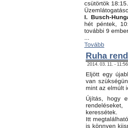
csütörtök 18:15
Üzemlátogatáso
I. Busch-Hung
hét péntek, 10
további 9 embe
...
Tovább
Ruha rend
2014. 03. 11. - 11:5
Eljött egy úja
van szükségünk
mint az elmúlt
Újítás, hogy e
rendelések
keressétek.
Itt megtalálhat
is könnyen kii