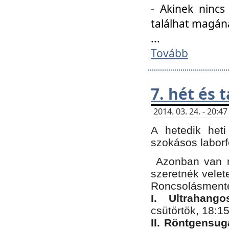
- Akinek nincs
találhat magán
...
Tovább
7. hét és 
2014. 03. 24. - 20:
A hetedik heti
szokásos labor
Azonban van n
szeretnék velet
Roncsolásmente
I. Ultrahang
csütörtök, 18:15
II. Röntgensug