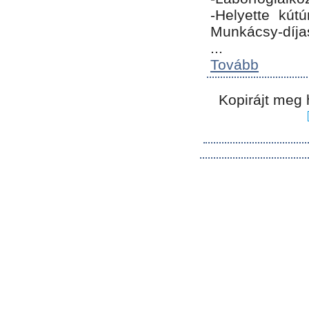
-Helyette kút
Munkácsy-díja
...
Tovább
Kopirájt meg 