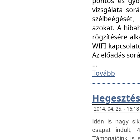
pontos és gyor
vizsgálata so
szélbeégését, 
azokat. A hibah
rögzítésére alk
WIFI kapcsolat
Az előadás sor
...
Tovább
Hegesztés
2014. 04. 25. - 16:
Idén is nagy sik
csapat indult, 
Támogatóink is 