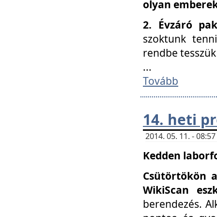
olyan embereke
2. Évzáró pa
szoktunk tenn
rendbe tesszü
...
Tovább
14. heti 
2014. 05. 11. - 08:
Kedden laborfo
Csütörtökön a
WikiScan eszk
berendezés. Al