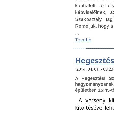
kaphatott, az e
képviselőinek,
Szakosztály tag
Reméljük, hogy a
...
Tovább
Hegesztés
2014. 04. 01. - 09:
A Hegesztési S
hagyományosnak 
épületben 15:45-t
A verseny ki
kitöltésével leh