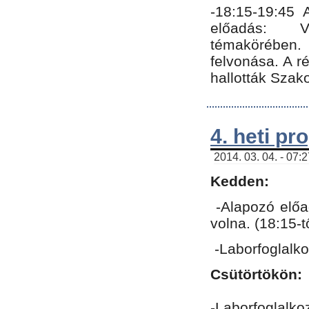
-18:15-19:45
előadás: Vo
témakörében.
felvonása. A 
hallották Szako
4. heti p
2014. 03. 04. - 07:
Kedden:
-Alapozó előa
volna. (18:15-
-Laborfoglalk
Csütörtökön:
-Laborfoglalko