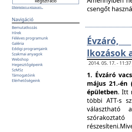
Amennyiben nem
csengőt haszná
Elfelejtettem a jelszavam...
Navigáció
Bemutatkozás
Hírek
Évzáró, 
Féléves programunk
Galéria
Eddigi programjaink
lkozások 
Szakmai anyagok
Webshop
2014. 05. 17. - 11:
Hegesztőgépeink
SzMSz
1. Évzáró vac
Támogatóink
Elérhetőségeink
május 21.-én 
épületben
. It
többi ATT-s sz
választható 
szórakoztató
részesíteni.Miv