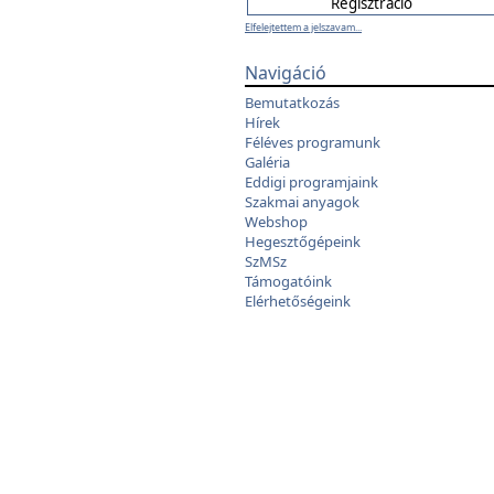
Elfelejtettem a jelszavam...
Navigáció
Bemutatkozás
Hírek
Féléves programunk
Galéria
Eddigi programjaink
Szakmai anyagok
Webshop
Hegesztőgépeink
SzMSz
Támogatóink
Elérhetőségeink