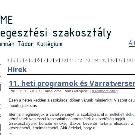
Ál
1
|
2
|
3
|
4
|
5
|
6
|
7
|
8
|
9
|
10
|
11
|
12
|
13
|
14
|
15
|
16
|
17
|
18
|
Hírek
11. heti programok és Varratverse
2016. 11. 15. - 08:07 | SimonGergo | Nincs kategória. |
0 komment eddig
Ezen a héten kedden a szokásos időben várunk mindenkit! Viszont csü
laborfoglalkozás
Idén is meghirdetjük a varratversenyt, a szabályzatról a
mellékelt dok
kérdésetek van ezzel kapcsolatban keressétek a vezetőség tagjait.
Szakosztályunk korábbi elnöke, Bakos Levente tartana előadást a
készítéséről, értelmezéséről. Akit érdekel, hogy a
...