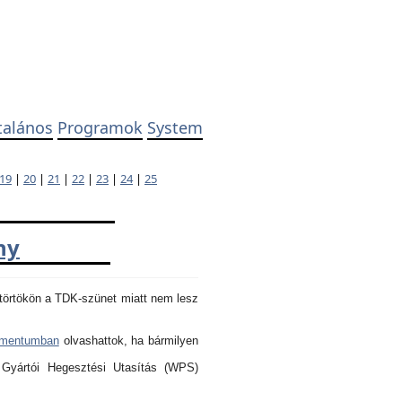
talános
Programok
System
19
|
20
|
21
|
22
|
23
|
24
|
25
ny
törtökön a TDK-szünet miatt nem lesz
umentumban
olvashattok, ha bármilyen
 Gyártói Hegesztési Utasítás (WPS)