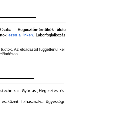
óti Csaba
Hegesztőmérnökök élete
attok
ezen a linken
. Laborfoglalkozás
tudtok. Az előadástól függetlenül kell
z előadáson.
echnikai-, Gyártás-, Hegesztés- és
 eszközeit felhasználva ügyességi