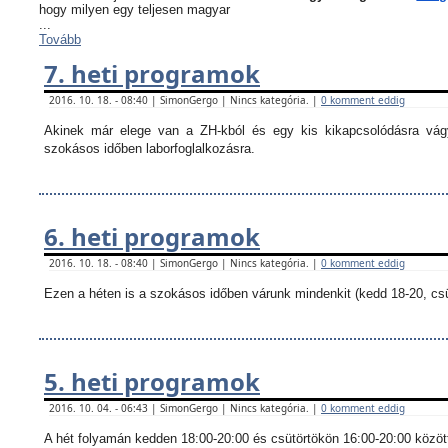
hogy milyen egy teljesen magyar
...
Tovább
7. heti programok
2016. 10. 18. - 08:40 | SimonGergo | Nincs kategória. |
0 komment eddig
Akinek már elege van a ZH-kból és egy kis kikapcsolódásra vágy
szokásos időben laborfoglalkozásra.
6. heti programok
2016. 10. 18. - 08:40 | SimonGergo | Nincs kategória. |
0 komment eddig
Ezen a héten is a szokásos időben várunk mindenkit (kedd 18-20, csü
5. heti programok
2016. 10. 04. - 06:43 | SimonGergo | Nincs kategória. |
0 komment eddig
A hét folyamán kedden 18:00-20:00 és csütörtökön 16:00-20:00 között