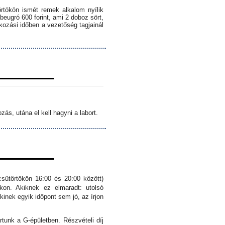
örtökön ismét remek alkalom nyílik
 beugró 600 forint, ami 2 doboz sört,
lkozási időben a vezetőség tagjainál
ás, utána el kell hagyni a labort.
sütörtökön 16:00 és 20:00 között)
kon. Akiknek ez elmaradt: utolsó
inek egyik időpont sem jó, az írjon
rtunk a G-épületben. Részvételi díj