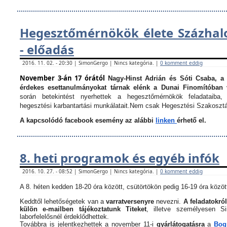
Hegesztőmérnökök élete Százha
- előadás
2016. 11. 02. - 20:30 | SimonGergo | Nincs kategória. |
0 komment eddig
November 3-án 17 órától
Nagy-Hinst Adrián és Sóti Csaba, a
érdekes esettanulmányokat tárnak elénk a Dunai Finomítóban 
során betekintést nyerhettek a hegesztőmérnökök feladataiba, 
hegesztési karbantartási munkálatait.
Nem csak Hegesztési Szakosztá
A kapcsolódó facebook esemény az alábbi
linken
érhető el.
8. heti programok és egyéb infók
2016. 10. 27. - 08:52 | SimonGergo | Nincs kategória. |
0 komment eddig
A 8. héten kedden 18-20 óra között, csütörtökön pedig 16-19 óra között
Keddtől lehetőségetek van a
varratversenyre
nevezni.
A feladatokról
külön e-mailben tájékoztatunk Titeket
, illetve személyesen 
laborfelelősnél érdeklődhettek.
Továbbra is jelentkezhettek a november 11-i
gyárlátogatásra
a
Bogn