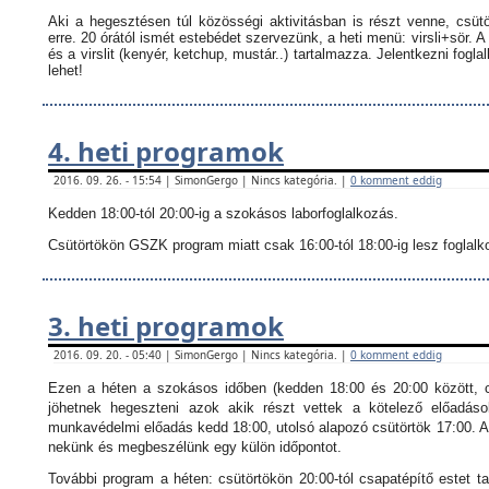
Aki a hegesztésen túl közösségi aktivitásban is részt venne, csüt
erre. 20 órától ismét estebédet szervezünk, a heti menü: virsli+sör. A
és a virslit (kenyér, ketchup, mustár..) tartalmazza.
Jelentkezni fogla
lehet!
4. heti programok
2016. 09. 26. - 15:54 | SimonGergo | Nincs kategória. |
0 komment eddig
Kedden 18:00-tól 20:00-ig a szokásos laborfoglalkozás.
Csütörtökön GSZK program miatt csak 16:00-tól 18:00-ig lesz foglalkoz
3. heti programok
2016. 09. 20. - 05:40 | SimonGergo | Nincs kategória. |
0 komment eddig
Ezen a héten a szokásos időben (kedden 18:00 és 20:00 között, c
jöhetnek hegeszteni azok akik részt vettek a kötelező előadáso
munkavédelmi előadás kedd 18:00, utolsó alapozó csütörtök 17:00. Ak
nekünk és megbeszélünk egy külön időpontot.
További program a héten: csütörtökön 20:00-tól csapatépítő estet ta