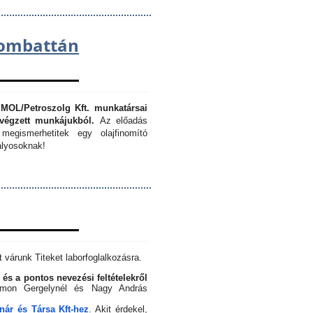
lombattán
 MOL/Petroszolg Kft. munkatársai
végzett munkájukból.
Az előadás
megismerhetitek egy olajfinomító
lyosoknak!
 várunk Titeket laborfoglalkozásra.
 és a pontos nevezési feltételekről
Simon Gergelynél és Nagy András
ár és Társa Kft-hez
. Akit érdekel,