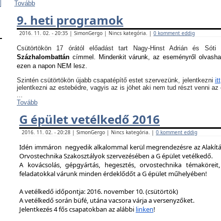
Tovább
9. heti programok
2016. 11. 02. - 20:35 | SimonGergo | Nincs kategória. |
0 komment eddig
Csütörtökön 17 órától előadást tart Nagy-Hinst Adrián és S
Százhalombattán
címmel. Mindenkit várunk, az eseményről olvash
ezen a napon NEM lesz.
Szintén csütörtökön újabb csapatépítő estet szervezünk, jelentkezni
itt
jelentkezni az estebédre, vagyis az is jöhet aki nem tud részt venni a
...
Tovább
G épület vetélkedő 2016
2016. 11. 02. - 20:28 | SimonGergo | Nincs kategória. |
0 komment eddig
Idén immáron negyedik alkalommal kerül megrendezésre az Alakítást
Orvostechnika Szakosztályok szervezésében a G épület vetélkedő.
A kovácsolás, gépgyártás, hegesztés, orvostechnika témaköreit,
feladatokkal várunk minden érdeklődőt a G épület műhelyében!
A vetélkedő időpontja: 2016. november 10. (csütörtök)
A vetélkedő során büfé, utána vacsora várja a versenyzőket.
Jelentkezés 4 fős csapatokban az alábbi
linken
!