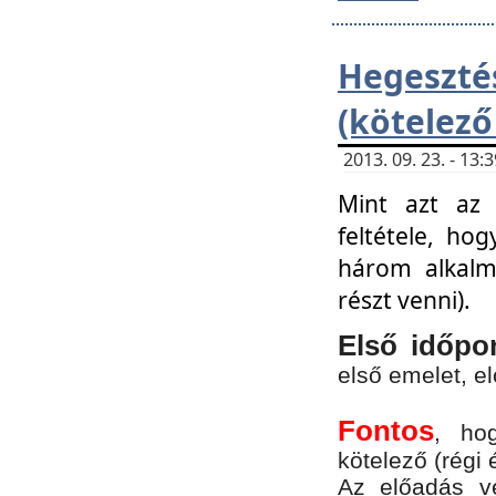
Hegesz
(kötelező
2013. 09. 23. - 13
Mint azt az 
feltétele, ho
három alkalm
részt venni).
Első időpo
első emelet, e
Fontos
, ho
kötelező (régi 
Az előadás vé