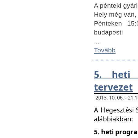
A pénteki gyár
Hely még van, 
Pénteken 15:
budapesti
...
Tovább
5. heti
tervezet
2013. 10. 06. - 21
A Hegesztési 
alábbiakban:
5. heti prog