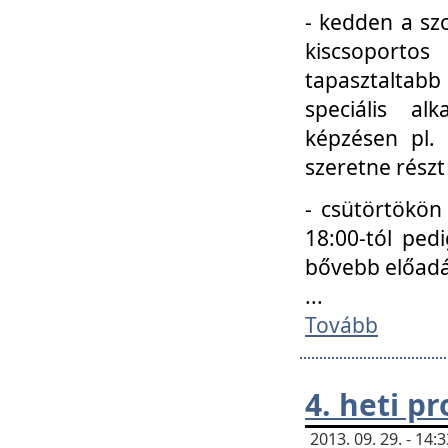
- kedden a szo
kiscsoportos
tapasztaltab
speciális a
képzésen pl.
szeretne részt
- csütörtökön
18:00-tól ped
bővebb előadá
...
Tovább
4. heti p
2013. 09. 29. - 14