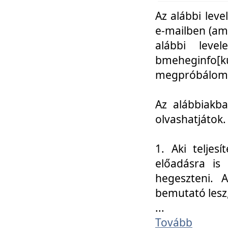
Az alábbi leve
e-mailben (am
alábbi leve
bmeheginfo[k
megpróbálom k
Az alábbiakba
olvashatjátok.
1. Aki teljes
előadásra is
hegeszteni. 
bemutató lesz
...
Tovább