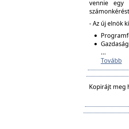
vennie egy 
számonkérést t
- Az új elnök 
Programfe
Gazdasági
...
Tovább
Kopirájt meg 