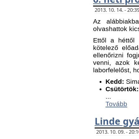
2013. 10. 14. - 20
Az alábbiakb
olvashattok kic
Ettől a héttől
kötelező előa
ellenőrizni fo
venni, azok k
laborfelelőst, h
K
edd:
Sima
Csütörtök:
...
Tovább
Linde gyá
2013. 10. 09. - 20