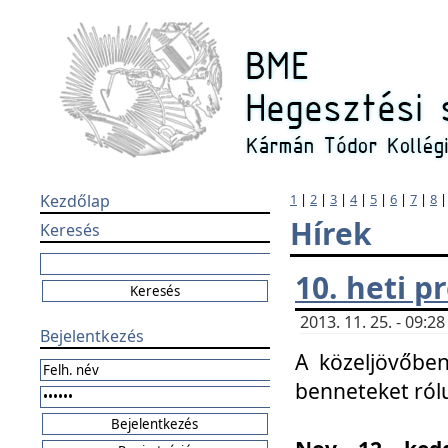
Kezdőlap
1
|
2
|
3
|
4
|
5
|
6
|
7
|
8
Hírek
Keresés
10. heti 
2013. 11. 25. - 09:
Bejelentkezés
A közeljövőben
benneteket ról