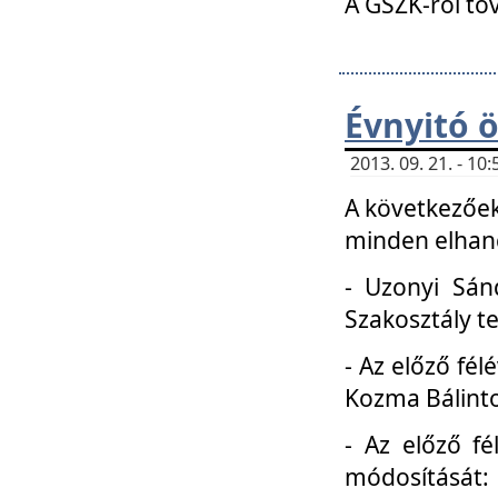
A GSZK-ról to
Évnyitó 
2013. 09. 21. - 1
A következőek
minden elhang
- Uzonyi Sánd
Szakosztály t
- Az előző fél
Kozma Bálinto
- Az előző f
módosítását: