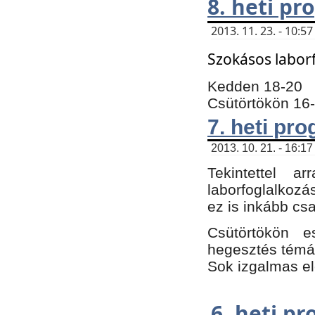
8. heti p
2013. 11. 23. - 10:
Szokásos labor
Kedden 18-20
Csütörtökön 16
7. heti pr
2013. 10. 21. - 16:17
Tekintettel 
laborfoglalkozá
ez is inkább csa
Csütörtökön e
hegesztés témáb
Sok izgalmas el
6. heti p