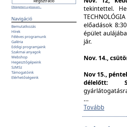
Nov. 12, kedd
tekintettel. 
Elfelejtettem a jelszavam...
TECHNOLÓGIA s
Navigáció
előadások 8:30
Bemutatkozás
Hírek
épület aulájába
Féléves programunk
jár.
Galéria
Eddigi programjaink
Szakmai anyagok
Nov. 14., csüt
Webshop
Hegesztőgépeink
SzMSz
Támogatóink
Nov 15., pénte
Elérhetőségeink
délelőtt:
gyárlátogatásr
...
Tovább