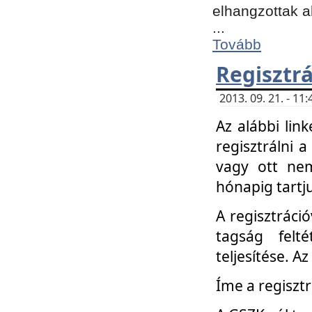
elhangzottak a
...
Tovább
Regisztrá
2013. 09. 21. - 1
Az alábbi lin
regisztrálni a
vagy ott nem
hónapig tartju
A regisztráció
tagság felt
teljesítése. A
Íme a regisztr