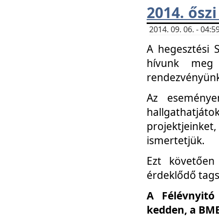
2014. őszi
2014. 09. 06. - 04
A hegesztési 
hívunk meg 
rendezvényünk
Az eseménye
hallgathatjáto
projektjeink
ismertetjük.
Ezt követően 
érdeklődő tag
A Félévnyitó
kedden, a BME