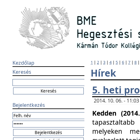
Kezdőlap
1
|
2
|
3
|
4
|
5
|
6
|
7
|
8
Hírek
Keresés
5. heti p
2014. 10. 06. - 11:
Bejelentkezés
Kedden (2014.
tapasztaltabb
melyeken meg