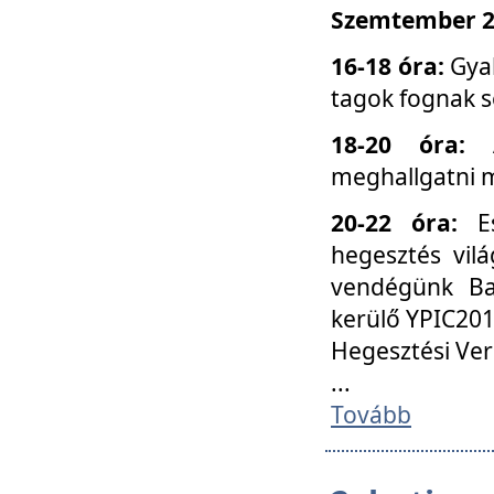
Szemtember 25
16-18 óra:
Gyak
tagok fognak s
18-20 óra:
meghallgatni m
20-22 óra:
Es
hegesztés vilá
vendégünk Ba
kerülő YPIC201
Hegesztési Ver
...
Tovább