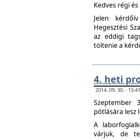
Kedves régi és 
Jelen kérdőí
Hegesztési Sza
az eddigi tag
töltenie a kérd
4. heti p
2014. 09. 30. - 15
Szeptember 3
pótlására lesz
A laborfoglal
várjuk, de t