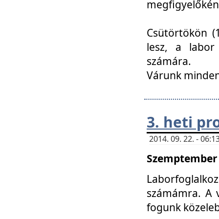
megfigyelőkén
Csütörtökön (1
lesz, a labor
számára.
Várunk mindenk
3. heti p
2014. 09. 22. - 06
Szemptember 2
Laborfoglalk
számámra. A ve
fogunk közele