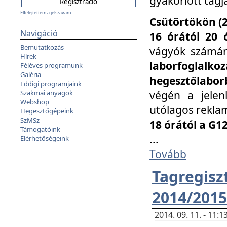
gyakorlott tagj
Elfelejtettem a jelszavam...
Csütörtökön (2
Navigáció
16 órától 20 
Bemutatkozás
vágyók számá
Hírek
laborfoglal
Féléves programunk
Galéria
hegesztőlaborb
Eddigi programjaink
végén a jelenl
Szakmai anyagok
Webshop
utólagos reklam
Hegesztőgépeink
SzMSz
18 órától a G1
Támogatóink
...
Elérhetőségeink
Tovább
Tagreg
2014/2015
2014. 09. 11. - 11