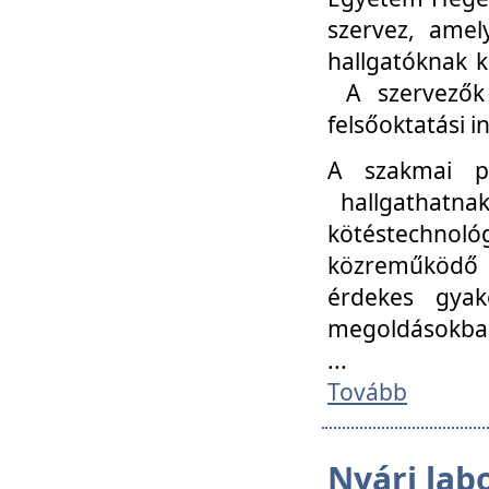
szervez, amel
hallgatóknak k
A szervezők
felsőoktatási 
A szakmai p
hallgathatna
kötéstechnológ
közreműködő i
érdekes gyak
megoldásokba
...
Tovább
Nyári lab