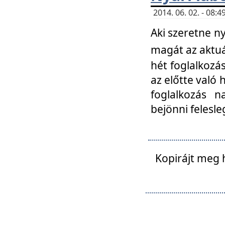
2014. 06. 02. - 08
Aki szeretne ny
magát az aktuá
hét foglalkozás
az előtte való 
foglalkozás n
bejönni felesle
Kopirájt meg 