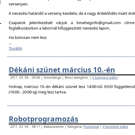
versenyen.
A nevezési határidő a verseny kezdete, de a nagy érdeklődés miatt é
Csapatok jelentkezését várjuk a bmeheginfo@gmail.com címre
foglalkozásokon a labornál kifüggesztett nevezési lapon.
Ha biztosan nem lesz
...
Tovább
Dékáni szünet március 10.-én
2011. 03. 09. - 09:06 | SimonGergo | Nincs kategória. |
0 komment eddig
Holnap, március 10.-én dékáni szünet lesz 14:00-tól. Ettől független
(16:00 - 20:00-ig) meg lesz tartva.
Robotprogramozás
2011. 03. 09. - 08:11 | BakosLevente | Kategória:
Programok
|
0 komment eddig