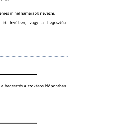
rdemes minél hamarabb nevezni.
 írt levélben, vagy a hegesztési
ül a hegesztés a szokásos időpontban