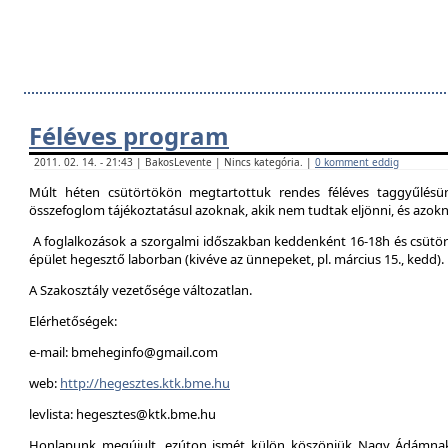
Féléves program
2011. 02. 14. - 21:43 | BakosLevente | Nincs kategória. |
0 komment eddig
Múlt héten csütörtökön megtartottuk rendes féléves taggyűlésün
összefoglom tájékoztatásul azoknak, akik nem tudtak eljönni, és azokna
A foglalkozások a szorgalmi időszakban keddenként 16-18h és csütör
épület hegesztő laborban (kivéve az ünnepeket, pl. március 15., kedd).
A Szakosztály vezetősége változatlan.
Elérhetőségek:
e-mail: bmeheginfo@gmail.com
web:
http://hegesztes.ktk.bme.hu
levlista: hegesztes@ktk.bme.hu
Honlapunk megújult, ezúton ismét külön köszönjük Nagy Ádámnak 