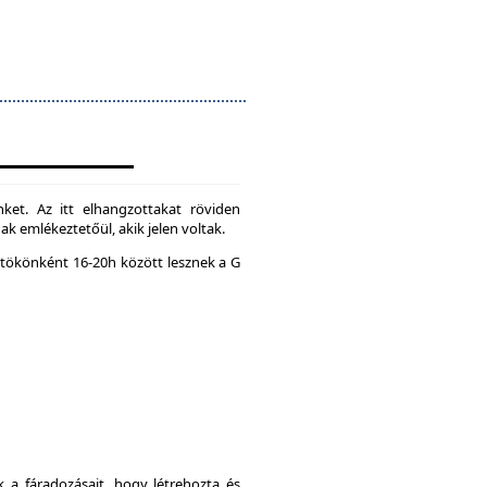
ket. Az itt elhangzottakat röviden
k emlékeztetőül, akik jelen voltak.
tökönként 16-20h között lesznek a G
a fáradozásait, hogy létrehozta és