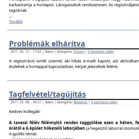
karbantartja a honlapot. Látogassátok rendszeresen, és regisztráljat
tagoknak
...
Tovább
Problémák elhárítva
2011. 02. 12. - 17:02 | Adam | Kategória:
System
|
0 komment eddig
A regisztráció ismét üzemel, aki hibás e-mailt kapott, azt aktivál
észleltek a honlappal kapcsolatban, kérjük jelezzétek felénk.
Tagfelvétel/tagújítás
2011. 02. 08. - 06:21 | Adam | Kategória:
Általános
|
0 komment eddig
Kedves Kollegák!
A tavaszi félév félévnyitó rendes taggyűlése ezen a héten, f
órától a G épület hőkezelő laborjában
(a hegesztő laborral szomsz
A gyűlés témái: