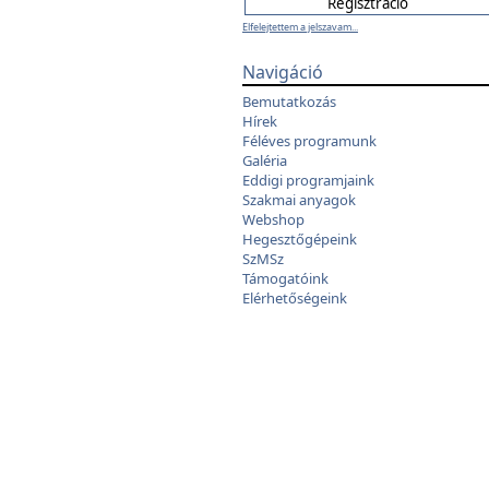
Elfelejtettem a jelszavam...
Navigáció
Bemutatkozás
Hírek
Féléves programunk
Galéria
Eddigi programjaink
Szakmai anyagok
Webshop
Hegesztőgépeink
SzMSz
Támogatóink
Elérhetőségeink