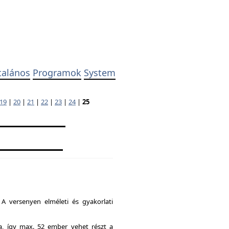
talános
Programok
System
19
|
20
|
21
|
22
|
23
|
24
|
25
A versenyen elméleti és gyakorlati
ia, így max. 52 ember vehet részt a