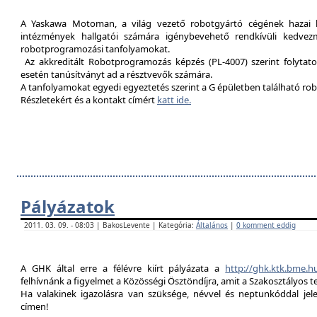
A Yaskawa Motoman, a világ vezető robotgyártó cégének hazai kép
intézmények hallgatói számára igénybevehető rendkívüli kedvez
robotprogramozási tanfolyamokat.
Az akkreditált Robotprogramozás képzés (PL-4007) szerint folytat
esetén tanúsítványt ad a résztvevők számára.
A tanfolyamokat egyedi egyeztetés szerint a G épületben található rob
Részletekért és a kontakt címért
katt ide.
Pályázatok
2011. 03. 09. - 08:03 | BakosLevente | Kategória:
Általános
|
0 komment eddig
A GHK által erre a félévre kiírt pályázata a
http://ghk.ktk.bme.h
felhívnánk a figyelmet a Közösségi Ösztöndíjra, amit a Szakosztályos t
Ha valakinek igazolásra van szüksége, névvel és neptunkóddal je
címen!