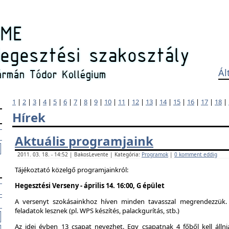
Ál
1
|
2
|
3
|
4
|
5
|
6
|
7
|
8
|
9
|
10
|
11
|
12
|
13
|
14
|
15
|
16
|
17
|
18
|
Hírek
Aktuális programjaink
2011. 03. 18. - 14:52 | BakosLevente | Kategória:
Programok
|
0 komment eddig
Tájékoztató közelgő programjainkról:
Hegesztési Verseny - április 14. 16:00, G épület
A versenyt szokásainkhoz híven minden tavasszal megrendezzük. 
feladatok lesznek (pl. WPS készítés, palackgurítás, stb.)
Az idei évben 13 csapat nevezhet. Egy csapatnak 4 főből kell álln