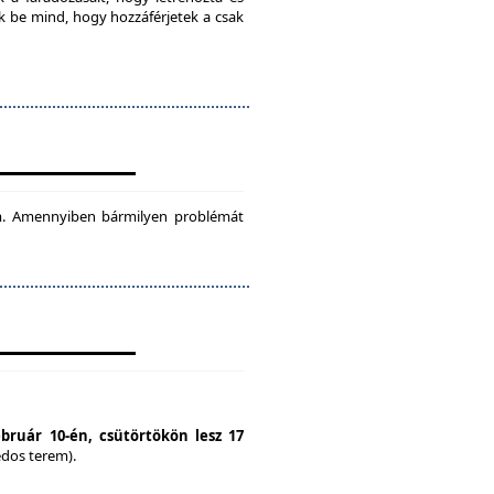
ok be mind, hogy hozzáférjetek a csak
tam. Amennyiben bármilyen problémát
ebruár 10-én, csütörtökön lesz 17
édos terem).