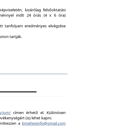
viseletén, kizárólag felsőoktatási
ménnyel indít 24 órás (4 x 6 óra)
ott tanfolyam eredményes elvégzése
oton tartják.
u/jom/
címen érhető el. Különösen
evékenységért (is) lehet kapni.
lentkezzen a
bmeheginfo@gmail.com