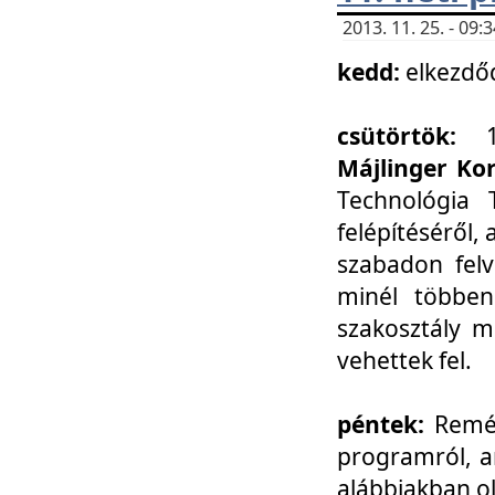
2013. 11. 25. - 09
kedd:
elkezdő
csütörtök:
Májlinger Ko
Technológia 
felépítéséről,
szabadon felv
minél többen
szakosztály m
vehettek fel.
péntek:
Remél
programról, a
alábbiakban ol