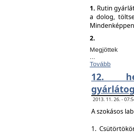
1.
Rutin gyárlá
a dolog, tölts
Mindenképpen 
2.
Megjöttek
...
Tovább
12. h
gyárlátog
2013. 11. 26. - 07
A szokásos lab
1. Csütörtökö