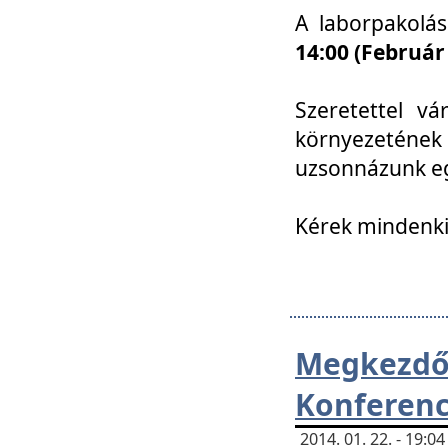
A laborpakolá
14:00 (Február
Szeretettel vá
környezetének
uzsonnázunk eg
Kérek mindenki
Megkezd
Konferenc
2014. 01. 22. - 19: