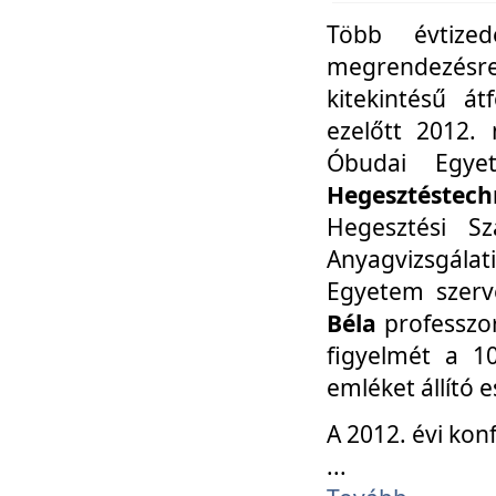
Több évtize
megrendezésr
kitekintésű á
ezelőtt 2012.
Óbudai Egy
Hegesztéstechn
Hegesztési Sz
Anyagvizsgála
Egyetem szerv
Béla
professzor
figyelmét a 10
emléket állító
A 2012. évi ko
...