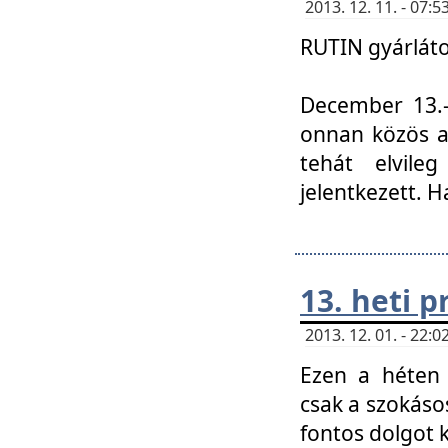
2013. 12. 11. - 07
RUTIN gyárláto
December 13.-á
onnan közös a
tehát elvile
jelentkezett. H
13. heti 
2013. 12. 01. - 22
Ezen a héten
csak a szokáso
fontos dolgot 