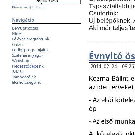
Tapasztaltabb t
Elfelejtettem a jelszavam...
Csütörtök:
Navigáció
Új belépőknek: 
Aki már teljesít
Bemutatkozás
Hírek
Féléves programunk
Galéria
Eddigi programjaink
Évnyitó ö
Szakmai anyagok
Webshop
2014. 02. 24. - 09:
Hegesztőgépeink
SzMSz
Kozma Bálint el
Támogatóink
Elérhetőségeink
az idei terveket
- Az első kötele
ép
- Az első munka
A kötelező ok