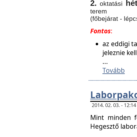
2.
hé
oktatási
terem
(főbejárat - lépc
Fontos
:
az eddigi 
jeleznie ke
...
Tovább
Laborpako
2014. 02. 03. - 12:
Mint minden f
Hegesztő labor