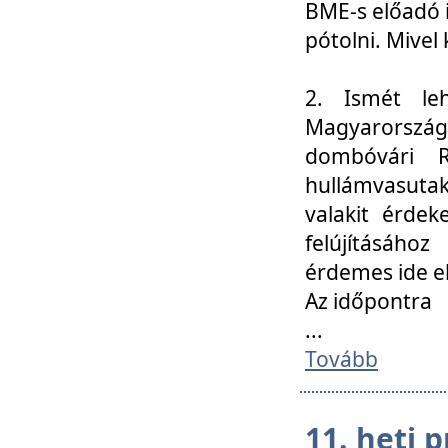
BME-s előadó i
pótolni. Mivel 
2. Ismét le
Magyarország
dombóvári R
hullámvasuta
valakit érdek
felújításáh
érdemes ide el
Az időpontra
...
Tovább
11. heti