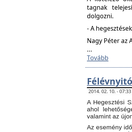
tagnak teleje
dolgozni.
- A hegesztések
Nagy Péter az A
...
Tovább
Félévnyit
2014. 02. 10. - 07:
A Hegesztési Sz
ahol lehetőség
valamint az újo
Az esemény időp