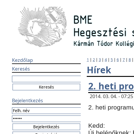
Kezdőlap
1
|
2
|
3
|
4
|
5
|
6
|
7
|
8
Hírek
Keresés
2. heti p
2014. 03. 04. - 07:
Bejelentkezés
2. heti program
Kedd:
Új belépőknek: 