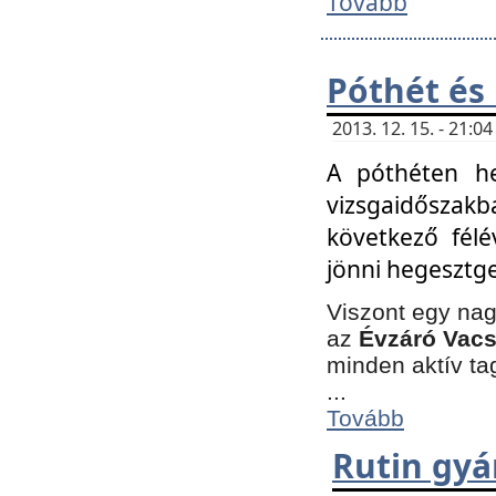
Tovább
Póthét és
2013. 12. 15. - 21:
A póthéten he
vizsgaidőszak
következő félé
jönni hegesztge
Viszont egy nag
az
Évzáró Vacs
minden aktív ta
...
Tovább
Rutin gyá