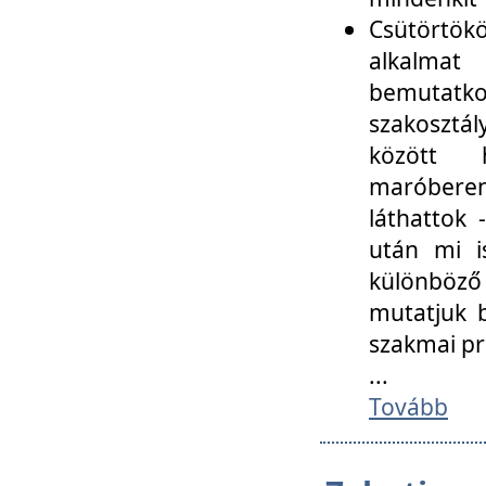
Csütörtökö
alkalmat
bemutatko
szakosztál
között
maróbere
láthattok
után mi i
különböző 
mutatjuk b
szakmai p
...
Tovább