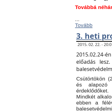
Továbbá néhá
...
Tovább
3. heti p
2015. 02. 22. - 20
2015.02.24-én
előadás lesz
balesetvédelmi
Csütörtökön (
és alapozó e
érdeklődőket.
Mindkét alkalo
ebben a félé
balesetvédelmi