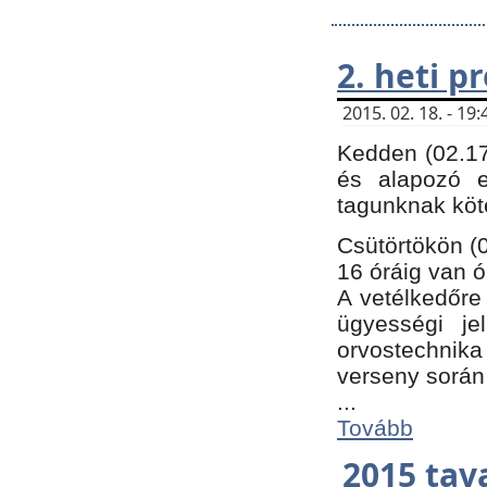
2. heti 
2015. 02. 18. - 1
Kedden (02.17
és alapozó e
tagunknak köt
Csütörtökön (0
16 óráig van ó
A vetélkedőre 
ügyességi je
orvostechnika 
verseny során
...
Tovább
2015 tav