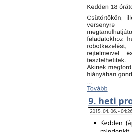
Kedden 18 órátó
Csütörtökön, i
versenyre k
megtanulhatj
feladatokhoz ha
robotkezelést
rejtelmeivel 
tesztelhetitek.
Akinek megfordu
hiányában gon
...
Tovább
9. heti p
2015. 04. 06. - 04
Kedden (áp
mindenkit 