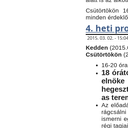
Csütörtökön 1
minden érdeklő
4. heti p
2015. 03. 02. - 15
Kedden
(2015.
Csütörtökön
(
16-20 óra
18 órát
elnöke
hegeszt
as ter
Az előad
rágcsálni
ismerni e
régi tagja