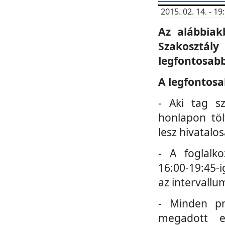
2015. 02. 14. - 
Az alábbiak
Szakosztá
legfontosabb
A legfontosa
- Aki tag s
honlapon töl
lesz hivatalo
- A foglalk
16:00-19:45-i
az intervallu
- Minden pr
megadott e