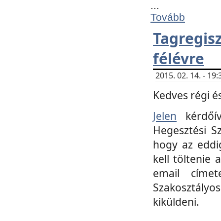
...
Tovább
Tagregi
félévre
2015. 02. 14. - 1
Kedves régi és
Jelen
kérdőív
Hegesztési Sz
hogy az eddi
kell töltenie
email címet
Szakosztályo
kiküldeni.