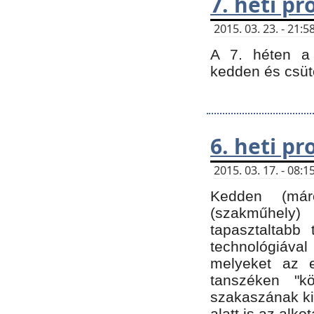
7. heti p
2015. 03. 23. - 21
A 7. héten a 
kedden és csüt
6. heti p
2015. 03. 17. - 08
Kedden (márc
(szakműhely)
tapasztaltabb 
technológiával
melyeket az e
tanszéken "k
szakaszának ki
alatt is az alko