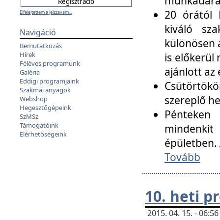
munkadarab
20 órától 
Elfelejtettem a jelszavam...
kiváló sz
Navigáció
különösen a
Bemutatkozás
Hírek
is előkerül
Féléves programunk
ajánlott az
Galéria
Eddigi programjaink
Csütörtökö
Szakmai anyagok
szereplő he
Webshop
Hegesztőgépeink
Pénteken 
SzMSz
Támogatóink
mindenkit
Elérhetőségeink
épületben. 
Tovább
10. heti 
2015. 04. 15. - 06: