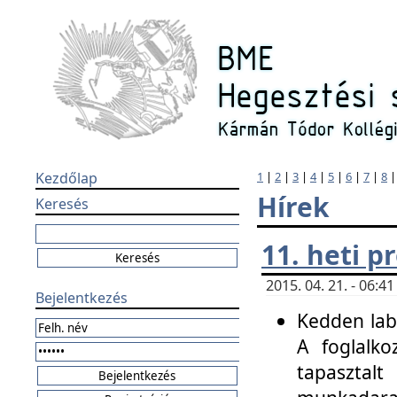
Kezdőlap
1
|
2
|
3
|
4
|
5
|
6
|
7
|
8
Hírek
Keresés
11. heti 
2015. 04. 21. - 06:
Bejelentkezés
Kedden labo
A foglalko
tapasztal